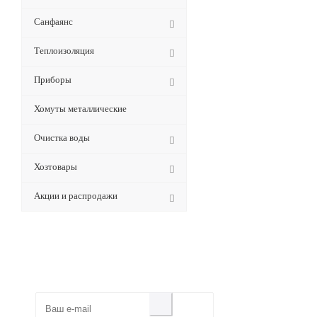
Санфаянс
Теплоизоляция
Приборы
Хомуты металлические
Очистка воды
Хозтовары
Акции и распродажи
Будьте всегда в курсе!
Узнавайте о скидках и акциях
первым