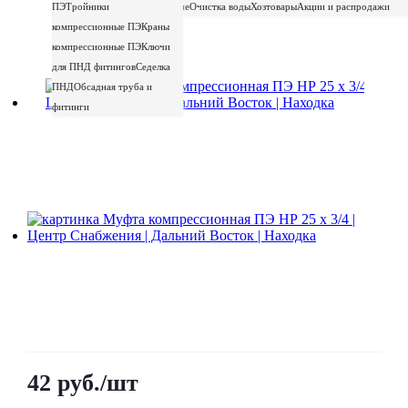
ПЭ
Тройники
металлические
Очистка воды
Хозтовары
Акции и распродажи
компрессионные ПЭ
Краны
компрессионные ПЭ
Ключи
для ПНД фитингов
Седелка
ПНД
Обсадная труба и
фитинги
42
руб.
/шт