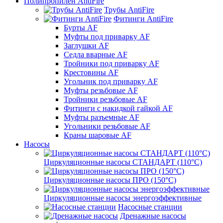
Полипропилен AntiFire
Трубы AntiFire
Фитинги AntiFire
Бурты AF
Муфты под приварку AF
Заглушки AF
Седла вварные AF
Тройники под приварку AF
Крестовины AF
Угольник под приварку AF
Муфты резьбовые AF
Тройники резьбовые AF
Фитинги с накидкой гайкой AF
Муфты разъемные AF
Угольники резьбовые AF
Краны шаровые AF
Насосы
Циркуляционные насосы СТАНДАРТ (110°C)
Циркуляционные насосы ПРО (150°C)
Циркуляционные насосы энергоэффективные
Насосные станции
Дренажные насосы