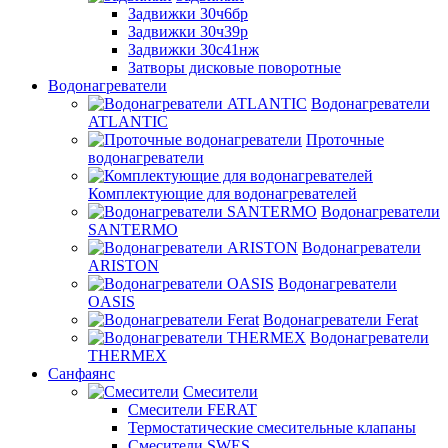
Задвижки 30ч6бр
Задвижки 30ч39р
Задвижки 30с41нж
Затворы дисковые поворотные
Водонагреватели
Водонагреватели
ATLANTIC
Проточные
водонагреватели
Комплектующие для водонагревателей
Водонагреватели
SANTERMO
Водонагреватели
ARISTON
Водонагреватели
OASIS
Водонагреватели Ferat
Водонагреватели
THERMEX
Санфаянс
Смесители
Смесители FERAT
Термостатические смесительные клапаны
Смесители SWES