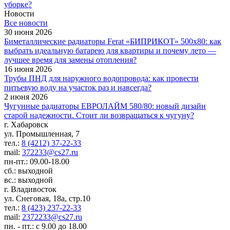
уборке?
Новости
Все новости
30 июня 2026
Биметаллические радиаторы Ferat «БИПРИКОТ» 500x80: как
выбрать идеальную батарею для квартиры и почему лето —
лучшее время для замены отопления?
16 июня 2026
Трубы ПНД для наружного водопровода: как провести
питьевую воду на участок раз и навсегда?
2 июня 2026
Чугунные радиаторы ЕВРОЛАЙМ 580/80: новый дизайн
старой надежности. Стоит ли возвращаться к чугуну?
г. Хабаровск
ул. Промышленная, 7
тел.:
8 (4212) 37-22-33
mail:
372233@cs27.ru
пн-пт.: 09.00-18.00
сб.: выходной
вс.: выходной
г. Владивосток
ул. Снеговая, 18а, стр.10
тел.:
8 (423) 237-22-33
mail:
2372233@cs27.ru
пн. - пт.: с 9.00 до 18.00