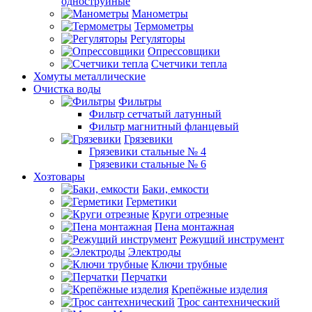
одноструйные
Манометры
Термометры
Регуляторы
Опрессовщики
Счетчики тепла
Хомуты металлические
Очистка воды
Фильтры
Фильтр сетчатый латунный
Фильтр магнитный фланцевый
Грязевики
Грязевики стальные № 4
Грязевики стальные № 6
Хозтовары
Баки, емкости
Герметики
Круги отрезные
Пена монтажная
Режущий инструмент
Электроды
Ключи трубные
Перчатки
Крепёжные изделия
Трос сантехнический