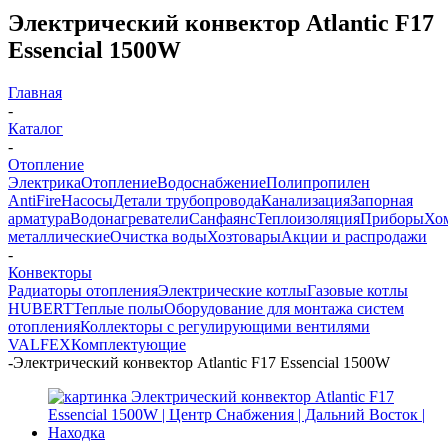
Электрический конвектор Atlantic F17
Essencial 1500W
Главная
-
Каталог
-
Отопление
Электрика
Отопление
Водоснабжение
Полипропилен
AntiFire
Насосы
Детали трубопровода
Канализация
Запорная
арматура
Водонагреватели
Санфаянс
Теплоизоляция
Приборы
Хо
металлические
Очистка воды
Хозтовары
Акции и распродажи
-
Конвекторы
Радиаторы отопления
Электрические котлы
Газовые котлы
HUBERT
Теплые полы
Оборудование для монтажа систем
отопления
Коллекторы с регулирующими вентилями
VALFEX
Комплектующие
-
Электрический конвектор Atlantic F17 Essencial 1500W