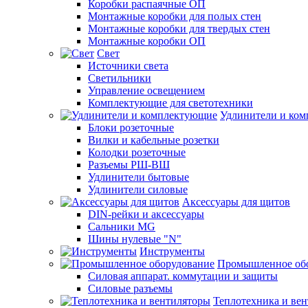
Коробки распаячные ОП
Монтажные коробки для полых стен
Монтажные коробки для твердых стен
Монтажные коробки ОП
Свет
Источники света
Светильники
Управление освещением
Комплектующие для светотехники
Удлинители и ко
Блоки розеточные
Вилки и кабельные розетки
Колодки розеточные
Разъемы РШ-ВШ
Удлинители бытовые
Удлинители силовые
Аксессуары для щитов
DIN-рейки и аксессуары
Сальники MG
Шины нулевые "N"
Инструменты
Промышленное об
Силовая аппарат. коммутации и защиты
Силовые разъемы
Теплотехника и ве