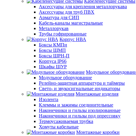
Кабеленесущие системы
Аксессуары для крепления металлорукава
Аксессуары для труб ПВХ
Арматура для СИП
Кабель-каналы магистральные
Металлорукав
Трубы гофрированные
Корпус НВА
Боксы КМПн
Боксы ЩМП
Боксы ЩРН-П
Корпуса IP66
Шкафы ЩУР
Модульное оборудован
Модульное оборудование
Релейно-защитная аппаратура и таймеры
Свето- и звукосигнальные индикаторы
Монтажные изделия
Изолента
Клеммы и зажимы соединительные
Наконечники и гильзы изолированные
Наконечники и гильзы под опрессовку
Термоусаживаемая трубка
Хомуты кабельные
Монтажные коробки