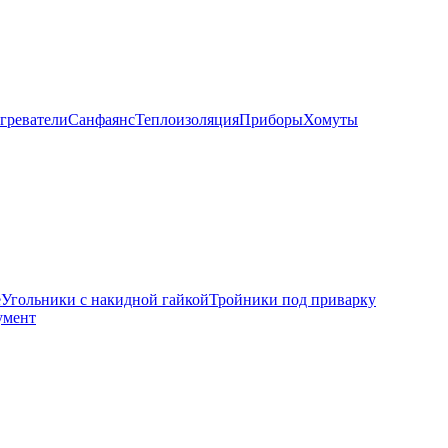
греватели
Санфаянс
Теплоизоляция
Приборы
Хомуты
е
Угольники с накидной гайкой
Тройники под приварку
умент