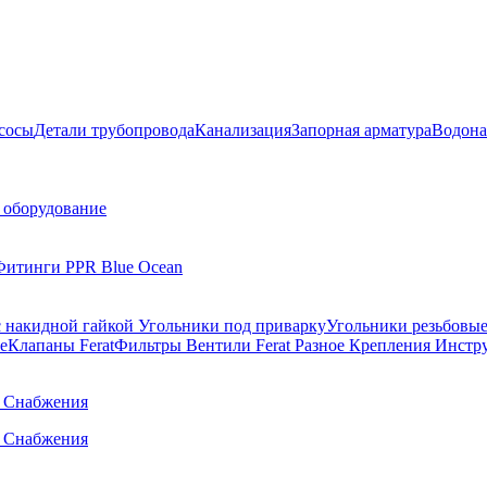
сосы
Детали трубопровода
Канализация
Запорная арматура
Водона
 оборудование
Фитинги PPR Blue Ocean
 накидной гайкой
Угольники под приварку
Угольники резьбовы
е
Клапаны Ferat
Фильтры
Вентили Ferat
Разное
Крепления
Инстр