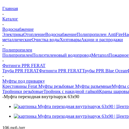
Главная
-
Каталог
-
Водоснабжение
Электрика
Отопление
Водоснабжение
Полипропилен AntiFire
На
металлические
Очистка воды
Хозтовары
Акции и распродажи
-
Полипропилен
Полипропилен
Полиэтиленовый водопровод
Метапол
Пожарное
-
Фитинги PPR FERAT
Труба PPR FERAT
Фитинги PPR FERAT
Трубы PPR Blue Ocean
-
Муфты под приварку
Крестовины Ferat
Муфты резьбовые
Муфты разъемные
Муфты с
Тройники резьбовые
Тройник с накидной гайкой
Краны шаровы
-
Муфта переходная внутр/наруж 63х90
106
руб.
/шт