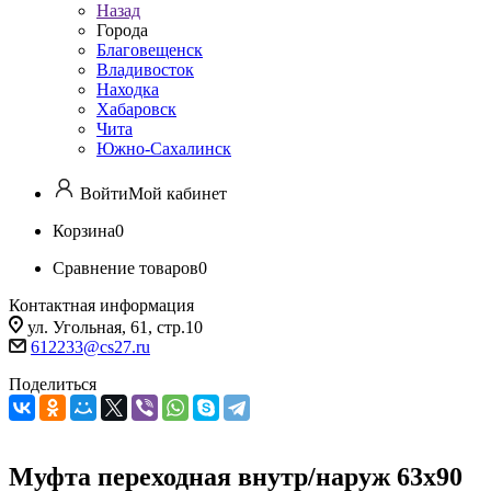
Назад
Города
Благовещенск
Владивосток
Находка
Хабаровск
Чита
Южно-Сахалинск
Войти
Мой кабинет
Корзина
0
Сравнение товаров
0
Контактная информация
ул. Угольная, 61, стр.10
612233@cs27.ru
Поделиться
Муфта переходная внутр/наруж 63х90