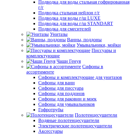
Подводка для воды стальная гофрированная
г/г
Подводка стальная нейлон г/г
Подводка для воды г/ш LUXE
Подводка для воды г/ш STANDART
Подводка для смесителей
Унитазы
Ванны, поддоны
Умывальники, мойки
Писсуары и
комплектующие
Чаши Генуя
Сифоны в
ассортименте
Сифоны и комплектующие для унитазов
Сифоны для ванн
Сифоны для писсуара
Сифоны для поддонов
Сифоны для раковин и моек
Сифоны для умывальников
Гофротрубы
Полотенцесушители
Водяные полотенцесушители
Электрические полотенцесушители
Аксессуары