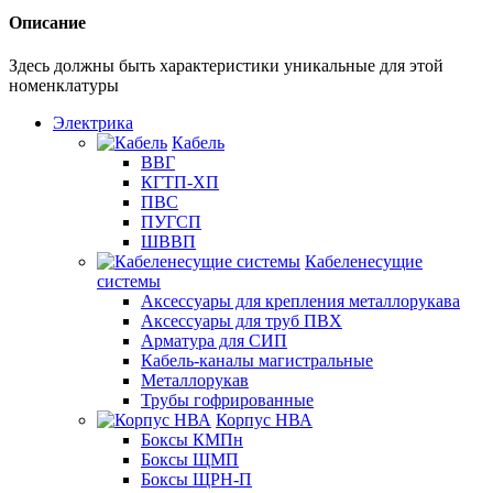
Описание
Здесь должны быть характеристики уникальные для этой
номенклатуры
Электрика
Кабель
ВВГ
КГТП-ХП
ПВС
ПУГСП
ШВВП
Кабеленесущие
системы
Аксессуары для крепления металлорукава
Аксессуары для труб ПВХ
Арматура для СИП
Кабель-каналы магистральные
Металлорукав
Трубы гофрированные
Корпус НВА
Боксы КМПн
Боксы ЩМП
Боксы ЩРН-П