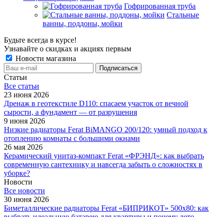
Гофрированная труба
Стальные
ванны, поддоны, мойки
Будьте всегда в курсе!
Узнавайте о скидках и акциях первым
Новости магазина
Статьи
Все cтатьи
23 июня 2026
Дренаж в геотекстиле D110: спасаем участок от вечной
сырости, а фундамент — от разрушения
9 июня 2026
Низкие радиаторы Ferat BiMANGO 200/120: умный подход к
отоплению комнаты с большими окнами
26 мая 2026
Керамический унитаз-компакт Ferat «ФРЭНД»: как выбрать
современную сантехнику и навсегда забыть о сложностях в
уборке?
Новости
Все новости
30 июня 2026
Биметаллические радиаторы Ferat «БИПРИКОТ» 500x80: как
выбрать идеальную батарею для квартиры и почему лето —