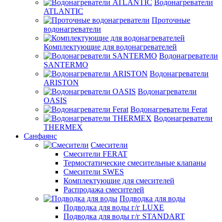
Водонагреватели
ATLANTIC
Проточные
водонагреватели
Комплектующие для водонагревателей
Водонагреватели
SANTERMO
Водонагреватели
ARISTON
Водонагреватели
OASIS
Водонагреватели Ferat
Водонагреватели
THERMEX
Санфаянс
Смесители
Смесители FERAT
Термостатические смесительные клапаны
Смесители SWES
Комплектующие для смесителей
Распродажа смесителей
Подводка для воды
Подводка для воды г/г LUXE
Подводка для воды г/г STANDART