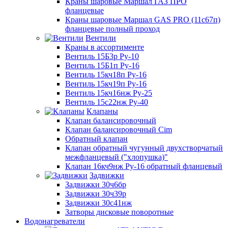
Краны шаровые Маршал ГАЗ ПРО
фланцевые
Краны шаровые Маршал GAS PRO (11с67п)
фланцевые полный проход
Вентили
Краны в ассортименте
Вентиль 15Б3р Ру-10
Вентиль 15Б1п Ру-16
Вентиль 15кч18п Ру-16
Вентиль 15кч19п Ру-16
Вентиль 15кч16нж Ру-25
Вентиль 15с22нж Ру-40
Клапаны
Клапан балансировочный
Клапан балансировочный Cim
Обратный клапан
Клапан обратный чугунный двухстворчатый
межфланцевый ("хлопушка)"
Клапан 16кч9нж Ру-16 обратный фланцевый
Задвижки
Задвижки 30ч6бр
Задвижки 30ч39р
Задвижки 30с41нж
Затворы дисковые поворотные
Водонагреватели