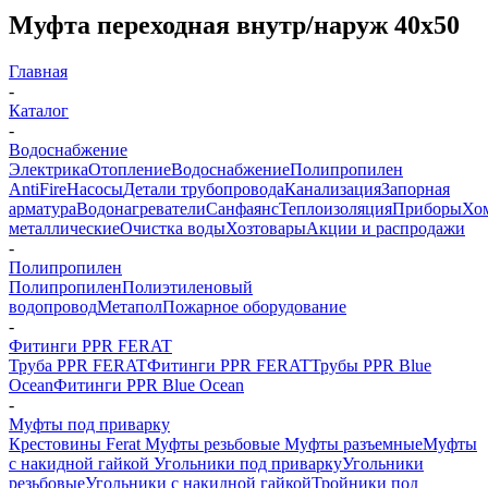
Муфта переходная внутр/наруж 40х50
Главная
-
Каталог
-
Водоснабжение
Электрика
Отопление
Водоснабжение
Полипропилен
AntiFire
Насосы
Детали трубопровода
Канализация
Запорная
арматура
Водонагреватели
Санфаянс
Теплоизоляция
Приборы
Хо
металлические
Очистка воды
Хозтовары
Акции и распродажи
-
Полипропилен
Полипропилен
Полиэтиленовый
водопровод
Метапол
Пожарное оборудование
-
Фитинги PPR FERAT
Труба PPR FERAT
Фитинги PPR FERAT
Трубы PPR Blue
Ocean
Фитинги PPR Blue Ocean
-
Муфты под приварку
Крестовины Ferat
Муфты резьбовые
Муфты разъемные
Муфты
с накидной гайкой
Угольники под приварку
Угольники
резьбовые
Угольники с накидной гайкой
Тройники под