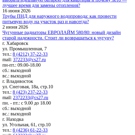
лучшее время для замены отопления?
16 июня 2026
Трубы ПНД для наружного водопровода: как провести
питьевую воду на участок раз и навсегда?
2 июня 2026
Чугунные радиаторы ЕВРОЛАЙМ 580/80: новый дизайн
старой надежности. Стоит ли возвращаться к чугуну?
г. Хабаровск
ул. Промышленная, 7
тел.:
8 (4212) 37-22-33
mail:
372233@cs27.ru
пн-пт.: 09.00-18.00
сб.: выходной
вс.: выходной
г. Владивосток
ул. Снеговая, 18а, стр.10
тел.:
8 (423) 237-22-33
mail:
2372233@cs27.ru
пн. - пт.: с 9.00 до 18.00
сб.: выходной
вс.: выходной
г. Находка
ул. Угольная, 61, стр.10
тел.:
8 (4236) 61-22-33