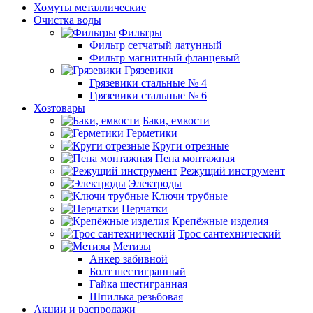
Хомуты металлические
Очистка воды
Фильтры
Фильтр сетчатый латунный
Фильтр магнитный фланцевый
Грязевики
Грязевики стальные № 4
Грязевики стальные № 6
Хозтовары
Баки, емкости
Герметики
Круги отрезные
Пена монтажная
Режущий инструмент
Электроды
Ключи трубные
Перчатки
Крепёжные изделия
Трос сантехнический
Метизы
Анкер забивной
Болт шестигранный
Гайка шестигранная
Шпилька резьбовая
Акции и распродажи