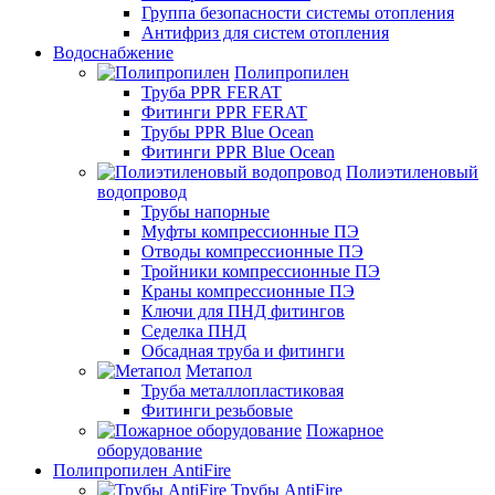
Группа безопасности системы отопления
Антифриз для систем отопления
Водоснабжение
Полипропилен
Труба PPR FERAT
Фитинги PPR FERAT
Трубы PPR Blue Ocean
Фитинги PPR Blue Ocean
Полиэтиленовый
водопровод
Трубы напорные
Муфты компрессионные ПЭ
Отводы компрессионные ПЭ
Тройники компрессионные ПЭ
Краны компрессионные ПЭ
Ключи для ПНД фитингов
Седелка ПНД
Обсадная труба и фитинги
Метапол
Труба металлопластиковая
Фитинги резьбовые
Пожарное
оборудование
Полипропилен AntiFire
Трубы AntiFire