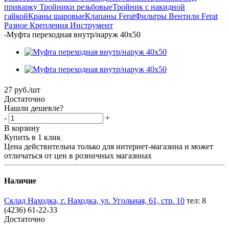
приварку
Тройники резьбовые
Тройник с накидной
гайкой
Краны шаровые
Клапаны Ferat
Фильтры
Вентили Ferat
Разное
Крепления
Инструмент
-
Муфта переходная внутр/наруж 40х50
27
руб.
/шт
Достаточно
Нашли дешевле?
-
+
В корзину
Купить в 1 клик
Цена действительна только для интернет-магазина и может
отличаться от цен в розничных магазинах
Наличие
Склад Находка, г. Находка, ул. Угольная, 61, стр. 10
тел: 8
(4236) 61-22-33
Достаточно