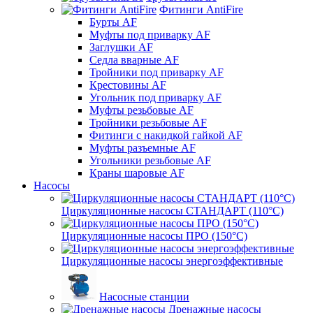
Фитинги AntiFire
Бурты AF
Муфты под приварку AF
Заглушки AF
Седла вварные AF
Тройники под приварку AF
Крестовины AF
Угольник под приварку AF
Муфты резьбовые AF
Тройники резьбовые AF
Фитинги с накидкой гайкой AF
Муфты разъемные AF
Угольники резьбовые AF
Краны шаровые AF
Насосы
Циркуляционные насосы СТАНДАРТ (110°C)
Циркуляционные насосы ПРО (150°C)
Циркуляционные насосы энергоэффективные
Насосные станции
Дренажные насосы