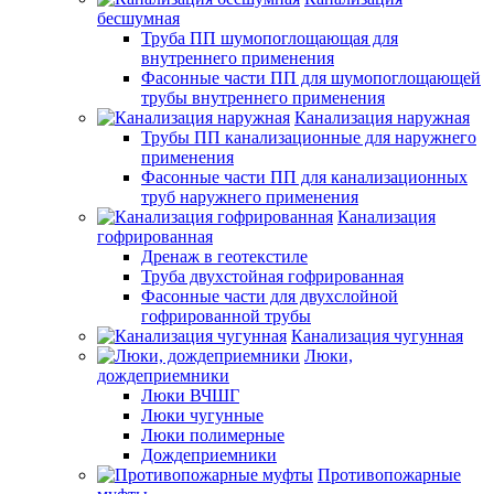
бесшумная
Труба ПП шумопоглощающая для
внутреннего применения
Фасонные части ПП для шумопоглощающей
трубы внутреннего применения
Канализация наружная
Трубы ПП канализационные для наружнего
применения
Фасонные части ПП для канализационных
труб наружнего применения
Канализация
гофрированная
Дренаж в геотекстиле
Труба двухстойная гофрированная
Фасонные части для двухслойной
гофрированной трубы
Канализация чугунная
Люки,
дождеприемники
Люки ВЧШГ
Люки чугунные
Люки полимерные
Дождеприемники
Противопожарные