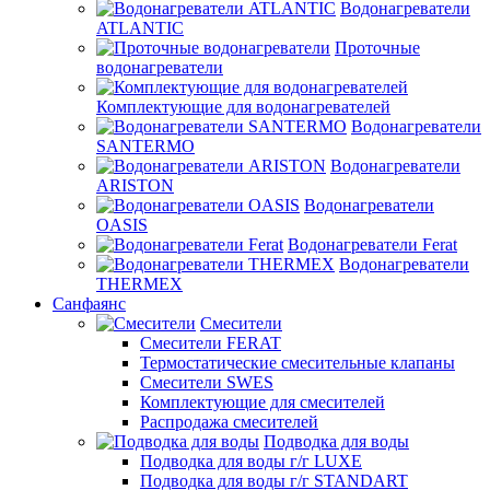
Водонагреватели
ATLANTIC
Проточные
водонагреватели
Комплектующие для водонагревателей
Водонагреватели
SANTERMO
Водонагреватели
ARISTON
Водонагреватели
OASIS
Водонагреватели Ferat
Водонагреватели
THERMEX
Санфаянс
Смесители
Смесители FERAT
Термостатические смесительные клапаны
Смесители SWES
Комплектующие для смесителей
Распродажа смесителей
Подводка для воды
Подводка для воды г/г LUXE
Подводка для воды г/г STANDART