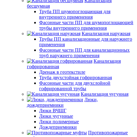
Канализация
бесшумная
Труба ПП шумопоглощающая для
внутреннего применения
Фасонные части ПП для шумопоглощающей
трубы внутреннего применения
Канализация наружная
Трубы ПП канализационные для наружнего
применения
Фасонные части ПП для канализационных
труб наружнего применения
Канализация
гофрированная
Дренаж в геотекстиле
Труба двухстойная гофрированная
Фасонные части для двухслойной
гофрированной трубы
Канализация чугунная
Люки,
дождеприемники
Люки ВЧШГ
Люки чугунные
Люки полимерные
Дождеприемники
Противопожарные