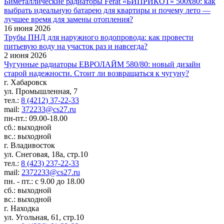
Биметаллические радиаторы Ferat «БИПРИКОТ» 500x80: как
выбрать идеальную батарею для квартиры и почему лето —
лучшее время для замены отопления?
16 июня 2026
Трубы ПНД для наружного водопровода: как провести
питьевую воду на участок раз и навсегда?
2 июня 2026
Чугунные радиаторы ЕВРОЛАЙМ 580/80: новый дизайн
старой надежности. Стоит ли возвращаться к чугуну?
г. Хабаровск
ул. Промышленная, 7
тел.:
8 (4212) 37-22-33
mail:
372233@cs27.ru
пн-пт.: 09.00-18.00
сб.: выходной
вс.: выходной
г. Владивосток
ул. Снеговая, 18а, стр.10
тел.:
8 (423) 237-22-33
mail:
2372233@cs27.ru
пн. - пт.: с 9.00 до 18.00
сб.: выходной
вс.: выходной
г. Находка
ул. Угольная, 61, стр.10