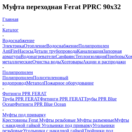
Муфта переходная Ferat PPRC 90х32
Главная
-
Каталог
-
Водоснабжение
Электрика
Отопление
Водоснабжение
Полипропилен
AntiFire
Насосы
Детали трубопровода
Канализация
Запорная
арматура
Водонагреватели
Санфаянс
Теплоизоляция
Приборы
Хо
металлические
Очистка воды
Хозтовары
Акции и распродажи
-
Полипропилен
Полипропилен
Полиэтиленовый
водопровод
Метапол
Пожарное оборудование
-
Фитинги PPR FERAT
Труба PPR FERAT
Фитинги PPR FERAT
Трубы PPR Blue
Ocean
Фитинги PPR Blue Ocean
-
Муфты под приварку
Крестовины Ferat
Муфты резьбовые
Муфты разъемные
Муфты
с накидной гайкой
Угольники под приварку
Угольники
резьбовые
Угольники с накидной гайкой
Тройники под