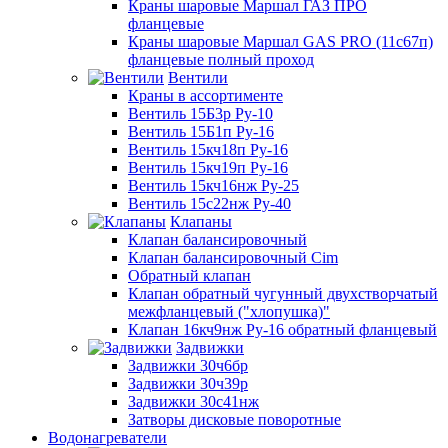
Краны шаровые Маршал ГАЗ ПРО
фланцевые
Краны шаровые Маршал GAS PRO (11с67п)
фланцевые полный проход
Вентили
Краны в ассортименте
Вентиль 15Б3р Ру-10
Вентиль 15Б1п Ру-16
Вентиль 15кч18п Ру-16
Вентиль 15кч19п Ру-16
Вентиль 15кч16нж Ру-25
Вентиль 15с22нж Ру-40
Клапаны
Клапан балансировочный
Клапан балансировочный Cim
Обратный клапан
Клапан обратный чугунный двухстворчатый
межфланцевый ("хлопушка)"
Клапан 16кч9нж Ру-16 обратный фланцевый
Задвижки
Задвижки 30ч6бр
Задвижки 30ч39р
Задвижки 30с41нж
Затворы дисковые поворотные
Водонагреватели