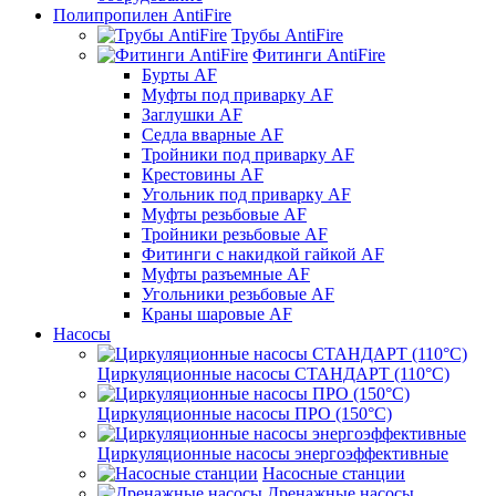
Полипропилен AntiFire
Трубы AntiFire
Фитинги AntiFire
Бурты AF
Муфты под приварку AF
Заглушки AF
Седла вварные AF
Тройники под приварку AF
Крестовины AF
Угольник под приварку AF
Муфты резьбовые AF
Тройники резьбовые AF
Фитинги с накидкой гайкой AF
Муфты разъемные AF
Угольники резьбовые AF
Краны шаровые AF
Насосы
Циркуляционные насосы СТАНДАРТ (110°C)
Циркуляционные насосы ПРО (150°C)
Циркуляционные насосы энергоэффективные
Насосные станции
Дренажные насосы