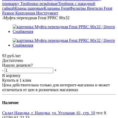
приварку
Тройники резьбовые
Тройник с накидной
гайкой
Краны шаровые
Клапаны Ferat
Фильтры
Вентили Ferat
Разное
Крепления
Инструмент
-
Муфта переходная Ferat PPRC 90х32
93
руб.
/шт
Достаточно
Нашли дешевле?
-
+
В корзину
Купить в 1 клик
Цена действительна только для интернет-магазина и может
отличаться от цен в розничных магазинах
Наличие
Склад Находка, г. Находка, ул. Угольная, 61, стр. 10
тел: 8
(4236) 61-22-33