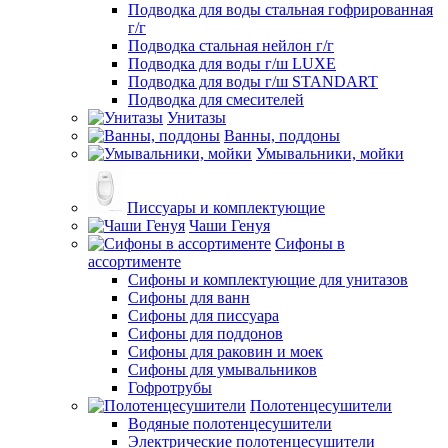
Подводка для воды стальная гофрированная
г/г
Подводка стальная нейлон г/г
Подводка для воды г/ш LUXE
Подводка для воды г/ш STANDART
Подводка для смесителей
Унитазы
Ванны, поддоны
Умывальники, мойки
Писсуары и комплектующие
Чаши Генуя
Сифоны в
ассортименте
Сифоны и комплектующие для унитазов
Сифоны для ванн
Сифоны для писсуара
Сифоны для поддонов
Сифоны для раковин и моек
Сифоны для умывальников
Гофротрубы
Полотенцесушители
Водяные полотенцесушители
Электрические полотенцесушители