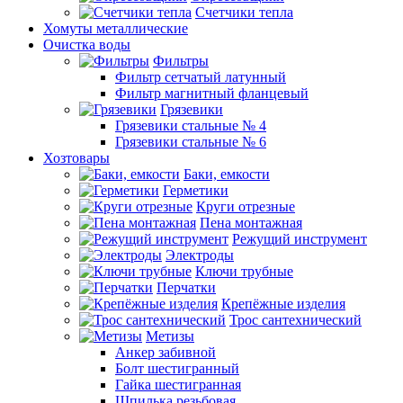
Счетчики тепла
Хомуты металлические
Очистка воды
Фильтры
Фильтр сетчатый латунный
Фильтр магнитный фланцевый
Грязевики
Грязевики стальные № 4
Грязевики стальные № 6
Хозтовары
Баки, емкости
Герметики
Круги отрезные
Пена монтажная
Режущий инструмент
Электроды
Ключи трубные
Перчатки
Крепёжные изделия
Трос сантехнический
Метизы
Анкер забивной
Болт шестигранный
Гайка шестигранная
Шпилька резьбовая