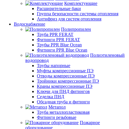
Комплектующие
Расширительные баки
Группа безопасности системы отопления
Антифриз для систем отопления
Водоснабжение
Полипропилен
Труба PPR FERAT
Фитинги PPR FERAT
Трубы PPR Blue Ocean
Фитинги PPR Blue Ocean
Полиэтиленовый
водопровод
Трубы напорные
Муфты компрессионные ПЭ
Отводы компрессионные ПЭ
Тройники компрессионные ПЭ
Краны компрессионные ПЭ
Ключи для ПНД фитингов
Седелка ПНД
Обсадная труба и фитинги
Метапол
Труба металлопластиковая
Фитинги резьбовые
Пожарное
оборудование