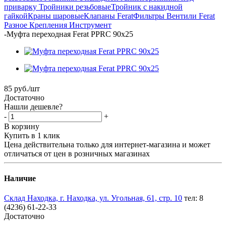
приварку
Тройники резьбовые
Тройник с накидной
гайкой
Краны шаровые
Клапаны Ferat
Фильтры
Вентили Ferat
Разное
Крепления
Инструмент
-
Муфта переходная Ferat PPRC 90х25
85
руб.
/шт
Достаточно
Нашли дешевле?
-
+
В корзину
Купить в 1 клик
Цена действительна только для интернет-магазина и может
отличаться от цен в розничных магазинах
Наличие
Склад Находка, г. Находка, ул. Угольная, 61, стр. 10
тел: 8
(4236) 61-22-33
Достаточно