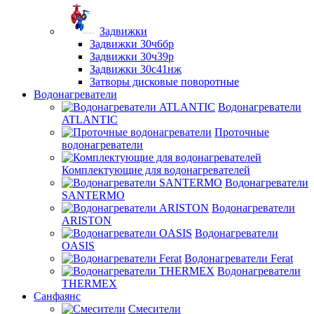
Задвижки
Задвижки 30ч6бр
Задвижки 30ч39р
Задвижки 30с41нж
Затворы дисковые поворотные
Водонагреватели
Водонагреватели
ATLANTIC
Проточные
водонагреватели
Комплектующие для водонагревателей
Водонагреватели
SANTERMO
Водонагреватели
ARISTON
Водонагреватели
OASIS
Водонагреватели Ferat
Водонагреватели
THERMEX
Санфаянс
Смесители