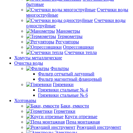
бытовые
Счетчики воды
многоструйные
Счетчики воды
одноструйные
Манометры
Термометры
Регуляторы
Опрессовщики
Счетчики тепла
Хомуты металлические
Очистка воды
Фильтры
Фильтр сетчатый латунный
Фильтр магнитный фланцевый
Грязевики
Грязевики стальные № 4
Грязевики стальные № 6
Хозтовары
Баки, емкости
Герметики
Круги отрезные
Пена монтажная
Режущий инструмент
Электроды