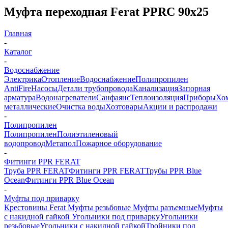
Муфта переходная Ferat PPRC 90х25
Главная
-
Каталог
-
Водоснабжение
Электрика
Отопление
Водоснабжение
Полипропилен
AntiFire
Насосы
Детали трубопровода
Канализация
Запорная
арматура
Водонагреватели
Санфаянс
Теплоизоляция
Приборы
Хо
металлические
Очистка воды
Хозтовары
Акции и распродажи
-
Полипропилен
Полипропилен
Полиэтиленовый
водопровод
Метапол
Пожарное оборудование
-
Фитинги PPR FERAT
Труба PPR FERAT
Фитинги PPR FERAT
Трубы PPR Blue
Ocean
Фитинги PPR Blue Ocean
-
Муфты под приварку
Крестовины Ferat
Муфты резьбовые
Муфты разъемные
Муфты
с накидной гайкой
Угольники под приварку
Угольники
резьбовые
Угольники с накидной гайкой
Тройники под