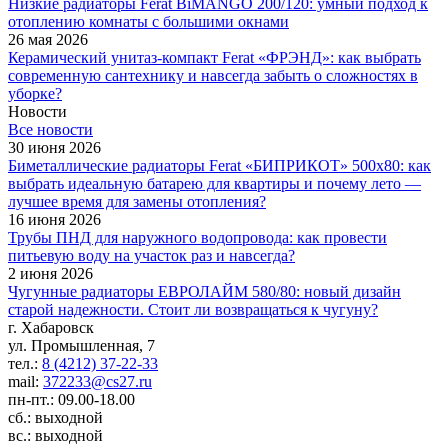
Низкие радиаторы Ferat BiMANGO 200/120: умный подход к
отоплению комнаты с большими окнами
26 мая 2026
Керамический унитаз-компакт Ferat «ФРЭНД»: как выбрать
современную сантехнику и навсегда забыть о сложностях в
уборке?
Новости
Все новости
30 июня 2026
Биметаллические радиаторы Ferat «БИПРИКОТ» 500x80: как
выбрать идеальную батарею для квартиры и почему лето —
лучшее время для замены отопления?
16 июня 2026
Трубы ПНД для наружного водопровода: как провести
питьевую воду на участок раз и навсегда?
2 июня 2026
Чугунные радиаторы ЕВРОЛАЙМ 580/80: новый дизайн
старой надежности. Стоит ли возвращаться к чугуну?
г. Хабаровск
ул. Промышленная, 7
тел.:
8 (4212) 37-22-33
mail:
372233@cs27.ru
пн-пт.: 09.00-18.00
сб.: выходной
вс.: выходной