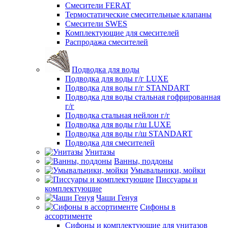
Смесители FERAT
Термостатические смесительные клапаны
Смесители SWES
Комплектующие для смесителей
Распродажа смесителей
Подводка для воды
Подводка для воды г/г LUXE
Подводка для воды г/г STANDART
Подводка для воды стальная гофрированная
г/г
Подводка стальная нейлон г/г
Подводка для воды г/ш LUXE
Подводка для воды г/ш STANDART
Подводка для смесителей
Унитазы
Ванны, поддоны
Умывальники, мойки
Писсуары и
комплектующие
Чаши Генуя
Сифоны в
ассортименте
Сифоны и комплектующие для унитазов