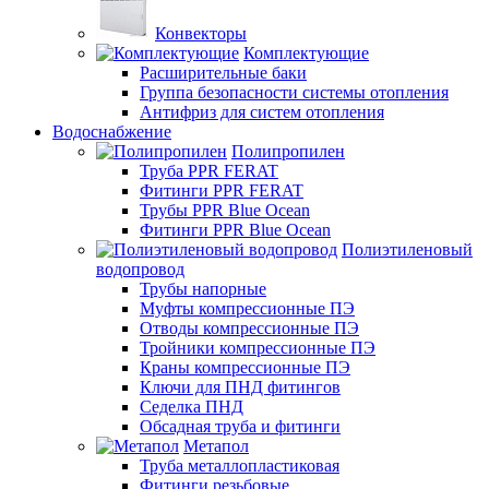
Конвекторы
Комплектующие
Расширительные баки
Группа безопасности системы отопления
Антифриз для систем отопления
Водоснабжение
Полипропилен
Труба PPR FERAT
Фитинги PPR FERAT
Трубы PPR Blue Ocean
Фитинги PPR Blue Ocean
Полиэтиленовый
водопровод
Трубы напорные
Муфты компрессионные ПЭ
Отводы компрессионные ПЭ
Тройники компрессионные ПЭ
Краны компрессионные ПЭ
Ключи для ПНД фитингов
Седелка ПНД
Обсадная труба и фитинги
Метапол
Труба металлопластиковая
Фитинги резьбовые