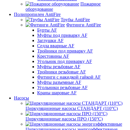
Пожарное
оборудование
Полипропилен AntiFire
Трубы AntiFire
Фитинги AntiFire
Бурты AF
Муфты под приварку AF
Заглушки AF
Седла вварные AF
Тройники под приварку AF
Крестовины AF
Угольник под приварку AF
Муфты резьбовые AF
Тройники резьбовые AF
Фитинги с накидкой гайкой AF
Муфты разъемные AF
Угольники резьбовые AF
Краны шаровые AF
Насосы
Циркуляционные насосы СТАНДАРТ (110°C)
Циркуляционные насосы ПРО (150°C)
Циркуляционные насосы энергоэффективные