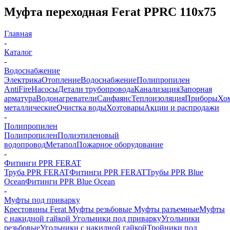
Муфта переходная Ferat PPRC 110х75
Главная
-
Каталог
-
Водоснабжение
Электрика
Отопление
Водоснабжение
Полипропилен
AntiFire
Насосы
Детали трубопровода
Канализация
Запорная
арматура
Водонагреватели
Санфаянс
Теплоизоляция
Приборы
Хо
металлические
Очистка воды
Хозтовары
Акции и распродажи
-
Полипропилен
Полипропилен
Полиэтиленовый
водопровод
Метапол
Пожарное оборудование
-
Фитинги PPR FERAT
Труба PPR FERAT
Фитинги PPR FERAT
Трубы PPR Blue
Ocean
Фитинги PPR Blue Ocean
-
Муфты под приварку
Крестовины Ferat
Муфты резьбовые
Муфты разъемные
Муфты
с накидной гайкой
Угольники под приварку
Угольники
резьбовые
Угольники с накидной гайкой
Тройники под