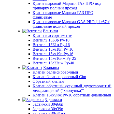
Краны шаровый Маршал ГАЗ ПРО под
приварку полный проход
Краны шаровые Маршал ГАЗ ПРО
фланцевые
Краны шаровые Маршал GAS PRO (11с67п)
фланцевые полный проход
Вентили
Краны в ассортименте
Вентиль 15Б3р Ру-10
Вентиль 15Б1п Ру-16
Вентиль 15кч18п Ру-16
Вентиль 15кч19п Ру-16
Вентиль 15кч16нж Ру-25
Вентиль 15с22нж Ру-40
Клапаны
Клапан балансировочный
Клапан балансировочный Cim
Обратный клапан
Клапан обратный чугунный двухстворчатый
межфланцевый ("хлопушка)"
Клапан 16кч9нж Ру-16 обратный фланцевый
Задвижки
Задвижки 30ч6бр
Задвижки 30ч39р
Задвижки 30с41нж