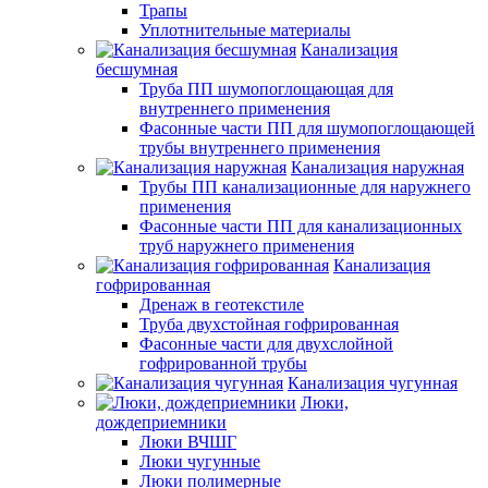
Трапы
Уплотнительные материалы
Канализация
бесшумная
Труба ПП шумопоглощающая для
внутреннего применения
Фасонные части ПП для шумопоглощающей
трубы внутреннего применения
Канализация наружная
Трубы ПП канализационные для наружнего
применения
Фасонные части ПП для канализационных
труб наружнего применения
Канализация
гофрированная
Дренаж в геотекстиле
Труба двухстойная гофрированная
Фасонные части для двухслойной
гофрированной трубы
Канализация чугунная
Люки,
дождеприемники
Люки ВЧШГ
Люки чугунные
Люки полимерные