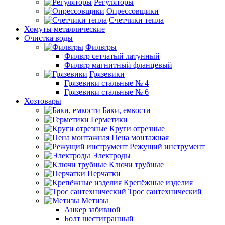
Регуляторы
Опрессовщики
Счетчики тепла
Хомуты металлические
Очистка воды
Фильтры
Фильтр сетчатый латунный
Фильтр магнитный фланцевый
Грязевики
Грязевики стальные № 4
Грязевики стальные № 6
Хозтовары
Баки, емкости
Герметики
Круги отрезные
Пена монтажная
Режущий инструмент
Электроды
Ключи трубные
Перчатки
Крепёжные изделия
Трос сантехнический
Метизы
Анкер забивной
Болт шестигранный