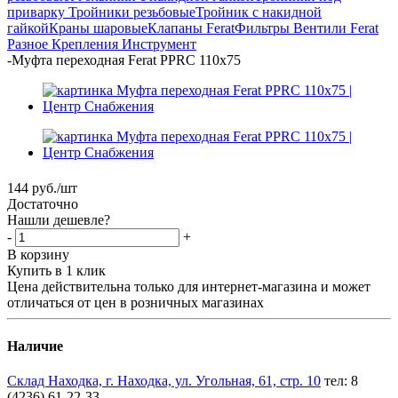
приварку
Тройники резьбовые
Тройник с накидной
гайкой
Краны шаровые
Клапаны Ferat
Фильтры
Вентили Ferat
Разное
Крепления
Инструмент
-
Муфта переходная Ferat PPRC 110х75
144
руб.
/шт
Достаточно
Нашли дешевле?
-
+
В корзину
Купить в 1 клик
Цена действительна только для интернет-магазина и может
отличаться от цен в розничных магазинах
Наличие
Склад Находка, г. Находка, ул. Угольная, 61, стр. 10
тел: 8
(4236) 61-22-33