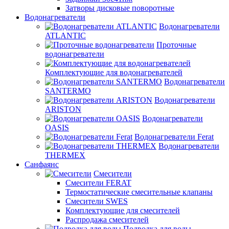
Затворы дисковые поворотные
Водонагреватели
Водонагреватели
ATLANTIC
Проточные
водонагреватели
Комплектующие для водонагревателей
Водонагреватели
SANTERMO
Водонагреватели
ARISTON
Водонагреватели
OASIS
Водонагреватели Ferat
Водонагреватели
THERMEX
Санфаянс
Смесители
Смесители FERAT
Термостатические смесительные клапаны
Смесители SWES
Комплектующие для смесителей
Распродажа смесителей
Подводка для воды