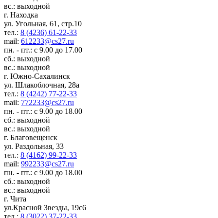
вс.: выходной
г. Находка
ул. Угольная, 61, стр.10
тел.:
8 (4236) 61-22-33
mail:
612233@cs27.ru
пн. - пт.: с 9.00 до 17.00
сб.: выходной
вс.: выходной
г. Южно-Сахалинск
ул. Шлакоблочная, 28а
тел.:
8 (4242) 77-22-33
mail:
772233@cs27.ru
пн. - пт.: с 9.00 до 18.00
сб.: выходной
вс.: выходной
г. Благовещенск
ул. Раздольная, 33
тел.:
8 (4162) 99-22-33
mail:
992233@cs27.ru
пн. - пт.: с 9.00 до 18.00
сб.: выходной
вс.: выходной
г. Чита
ул.Красной Звезды, 19с6
тел.:
8 (3022) 37-22-33