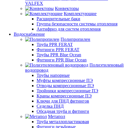
VALFEX
Конвекторы
Комплектующие
Расширительные баки
Группа безопасности системы отопления
Антифриз для систем отопления
Водоснабжение
Полипропилен
Труба PPR FERAT
Фитинги PPR FERAT
Трубы PPR Blue Ocean
Фитинги PPR Blue Ocean
Полиэтиленовый
водопровод
Трубы напорные
Муфты компрессионные ПЭ
Отводы компрессионные ПЭ
Тройники компрессионные ПЭ
Краны компрессионные ПЭ
Ключи для ПНД фитингов
Седелка ПНД
Обсадная труба и фитинги
Метапол
Труба металлопластиковая
Фитинги резьбовые