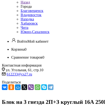
Назад
Города
Благовещенск
Владивосток
Находка
Хабаровск
Чита
Южно-Сахалинск
Войти
Мой кабинет
Корзина
0
Сравнение товаров
0
Контактная информация
ул. Угольная, 61, стр.10
612233@cs27.ru
Поделиться
Блок на 3 гнезда 2П+З круглый 16А 250