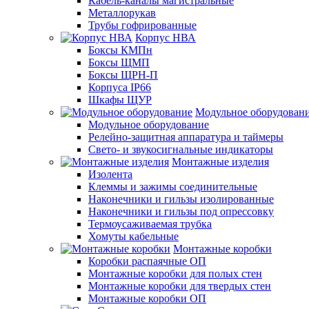
Кабель-каналы магистральные
Металлорукав
Трубы гофрированные
Корпус НВА
Боксы КМПн
Боксы ЩМП
Боксы ЩРН-П
Корпуса IP66
Шкафы ЩУР
Модульное оборудован
Модульное оборудование
Релейно-защитная аппаратура и таймеры
Свето- и звукосигнальные индикаторы
Монтажные изделия
Изолента
Клеммы и зажимы соединительные
Наконечники и гильзы изолированные
Наконечники и гильзы под опрессовку
Термоусаживаемая трубка
Хомуты кабельные
Монтажные коробки
Коробки распаячные ОП
Монтажные коробки для полых стен
Монтажные коробки для твердых стен
Монтажные коробки ОП