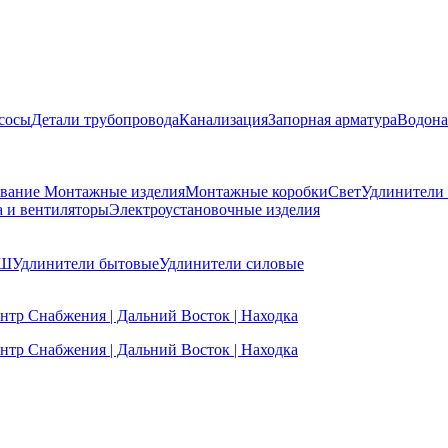
сосы
Детали трубопровода
Канализация
Запорная арматура
Водона
ование
Монтажные изделия
Монтажные коробки
Свет
Удлинители
а и вентиляторы
Электроустановочные изделия
ВШ
Удлинители бытовые
Удлинители силовые