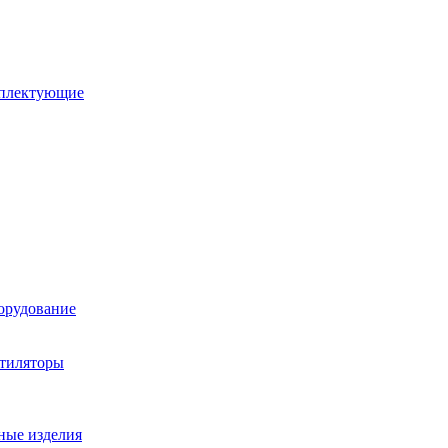
мплектующие
орудование
нтиляторы
ные изделия