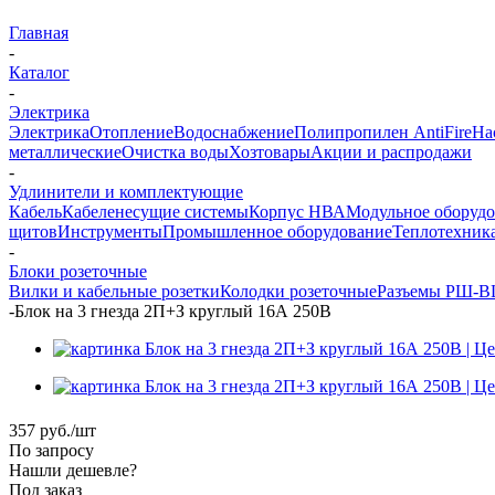
Главная
-
Каталог
-
Электрика
Электрика
Отопление
Водоснабжение
Полипропилен AntiFire
На
металлические
Очистка воды
Хозтовары
Акции и распродажи
-
Удлинители и комплектующие
Кабель
Кабеленесущие системы
Корпус НВА
Модульное оборуд
щитов
Инструменты
Промышленное оборудование
Теплотехник
-
Блоки розеточные
Вилки и кабельные розетки
Колодки розеточные
Разъемы РШ-
-
Блок на 3 гнезда 2П+З круглый 16А 250B
357
руб.
/шт
По запросу
Нашли дешевле?
Под заказ