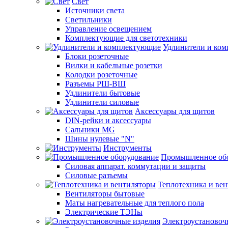
Свет
Источники света
Светильники
Управление освещением
Комплектующие для светотехники
Удлинители и ко
Блоки розеточные
Вилки и кабельные розетки
Колодки розеточные
Разъемы РШ-ВШ
Удлинители бытовые
Удлинители силовые
Аксессуары для щитов
DIN-рейки и аксессуары
Сальники MG
Шины нулевые "N"
Инструменты
Промышленное об
Силовая аппарат. коммутации и защиты
Силовые разъемы
Теплотехника и ве
Вентиляторы бытовые
Маты нагревательные для теплого пола
Электрические ТЭНы
Электроустановоч