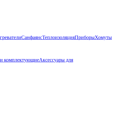
греватели
Санфаянс
Теплоизоляция
Приборы
Хомуты
 и комплектующие
Аксессуары для