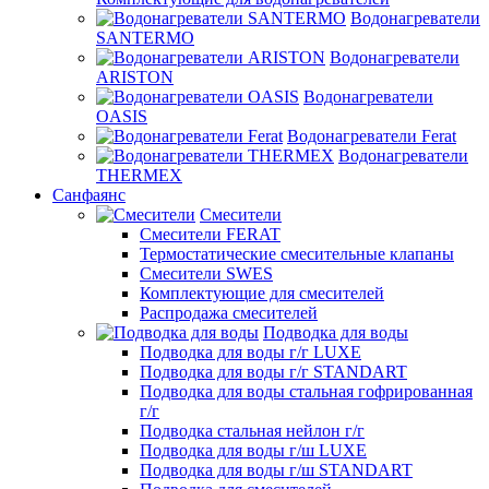
Водонагреватели
SANTERMO
Водонагреватели
ARISTON
Водонагреватели
OASIS
Водонагреватели Ferat
Водонагреватели
THERMEX
Санфаянс
Смесители
Смесители FERAT
Термостатические смесительные клапаны
Смесители SWES
Комплектующие для смесителей
Распродажа смесителей
Подводка для воды
Подводка для воды г/г LUXE
Подводка для воды г/г STANDART
Подводка для воды стальная гофрированная
г/г
Подводка стальная нейлон г/г
Подводка для воды г/ш LUXE
Подводка для воды г/ш STANDART