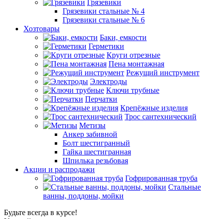
Грязевики
Грязевики стальные № 4
Грязевики стальные № 6
Хозтовары
Баки, емкости
Герметики
Круги отрезные
Пена монтажная
Режущий инструмент
Электроды
Ключи трубные
Перчатки
Крепёжные изделия
Трос сантехнический
Метизы
Анкер забивной
Болт шестигранный
Гайка шестигранная
Шпилька резьбовая
Акции и распродажи
Гофрированная труба
Стальные
ванны, поддоны, мойки
Будьте всегда в курсе!