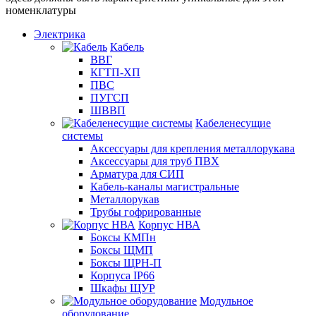
номенклатуры
Электрика
Кабель
ВВГ
КГТП-ХП
ПВС
ПУГСП
ШВВП
Кабеленесущие
системы
Аксессуары для крепления металлорукава
Аксессуары для труб ПВХ
Арматура для СИП
Кабель-каналы магистральные
Металлорукав
Трубы гофрированные
Корпус НВА
Боксы КМПн
Боксы ЩМП
Боксы ЩРН-П
Корпуса IP66
Шкафы ЩУР
Модульное
оборудование