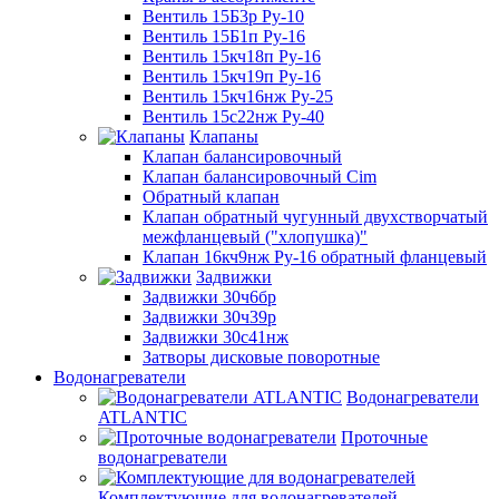
Вентиль 15Б3р Ру-10
Вентиль 15Б1п Ру-16
Вентиль 15кч18п Ру-16
Вентиль 15кч19п Ру-16
Вентиль 15кч16нж Ру-25
Вентиль 15с22нж Ру-40
Клапаны
Клапан балансировочный
Клапан балансировочный Cim
Обратный клапан
Клапан обратный чугунный двухстворчатый
межфланцевый ("хлопушка)"
Клапан 16кч9нж Ру-16 обратный фланцевый
Задвижки
Задвижки 30ч6бр
Задвижки 30ч39р
Задвижки 30с41нж
Затворы дисковые поворотные
Водонагреватели
Водонагреватели
ATLANTIC
Проточные
водонагреватели
Комплектующие для водонагревателей