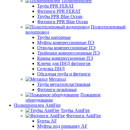
Полипропилен
Труба PPR FERAT
Фитинги PPR FERAT
Трубы PPR Blue Ocean
Фитинги PPR Blue Ocean
Полиэтиленовый
водопровод
Трубы напорные
Муфты компрессионные ПЭ
Отводы компрессионные ПЭ
Тройники компрессионные ПЭ
Краны компрессионные ПЭ
Ключи для ПНД фитингов
Седелка ПНД
Обсадная труба и фитинги
Метапол
Труба металлопластиковая
Фитинги резьбовые
Пожарное
оборудование
Полипропилен AntiFire
Трубы AntiFire
Фитинги AntiFire
Бурты AF
Муфты под приварку AF