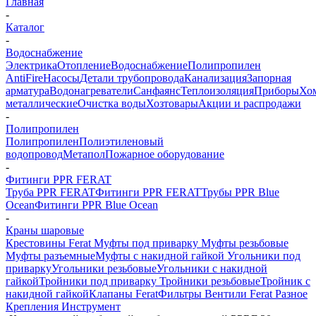
Главная
-
Каталог
-
Водоснабжение
Электрика
Отопление
Водоснабжение
Полипропилен
AntiFire
Насосы
Детали трубопровода
Канализация
Запорная
арматура
Водонагреватели
Санфаянс
Теплоизоляция
Приборы
Хо
металлические
Очистка воды
Хозтовары
Акции и распродажи
-
Полипропилен
Полипропилен
Полиэтиленовый
водопровод
Метапол
Пожарное оборудование
-
Фитинги PPR FERAT
Труба PPR FERAT
Фитинги PPR FERAT
Трубы PPR Blue
Ocean
Фитинги PPR Blue Ocean
-
Краны шаровые
Крестовины Ferat
Муфты под приварку
Муфты резьбовые
Муфты разъемные
Муфты с накидной гайкой
Угольники под
приварку
Угольники резьбовые
Угольники с накидной
гайкой
Тройники под приварку
Тройники резьбовые
Тройник с
накидной гайкой
Клапаны Ferat
Фильтры
Вентили Ferat
Разное
Крепления
Инструмент