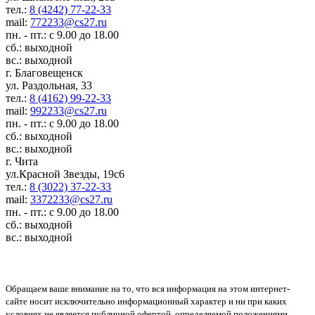
тел.:
8 (4242) 77-22-33
mail:
772233@cs27.ru
пн. - пт.: с 9.00 до 18.00
сб.: выходной
вс.: выходной
г. Благовещенск
ул. Раздольная, 33
тел.:
8 (4162) 99-22-33
mail:
992233@cs27.ru
пн. - пт.: с 9.00 до 18.00
сб.: выходной
вс.: выходной
г. Чита
ул.Красной Звезды, 19с6
тел.:
8 (3022) 37-22-33
mail:
3372233@cs27.ru
пн. - пт.: с 9.00 до 18.00
сб.: выходной
вс.: выходной
Обращаем ваше внимание на то, что вся информация на этом интернет-
сайте носит исключительно информационный характер и ни при каких
условиях не является публичной офертой, определяемой положениями