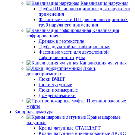
Канализация наружная
Трубы ПП канализационные для наружнего
применения
Фасонные части ПП для канализационных
труб наружнего применения
Канализация
гофрированная
Дренаж в геотекстиле
Труба двухстойная гофрированная
Фасонные части для двухслойной
гофрированной трубы
Канализация чугунная
Люки,
дождеприемники
Люки ВЧШГ
Люки чугунные
Люки полимерные
Дождеприемники
Противопожарные
муфты
Запорная арматура
Краны шаровые
латунные
Краны латунные СТАНДАРТ
Краны латунные никелированные ЛЮКС