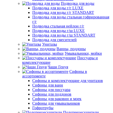
Подводка для воды
Подводка для воды г/г LUXE
Подводка для воды г/г STANDART
Подводка для воды стальная гофрированная
г/г
Подводка стальная нейлон г/г
Подводка для воды г/ш LUXE
Подводка для воды г/ш STANDART
Подводка для смесителей
Унитазы
Ванны, поддоны
Умывальники, мойки
Писсуары и
комплектующие
Чаши Генуя
Сифоны в
ассортименте
Сифоны и комплектующие для унитазов
Сифоны для ванн
Сифоны для писсуара
Сифоны для поддонов
Сифоны для раковин и моек
Сифоны для умывальников
Гофротрубы
Полотенцесушители