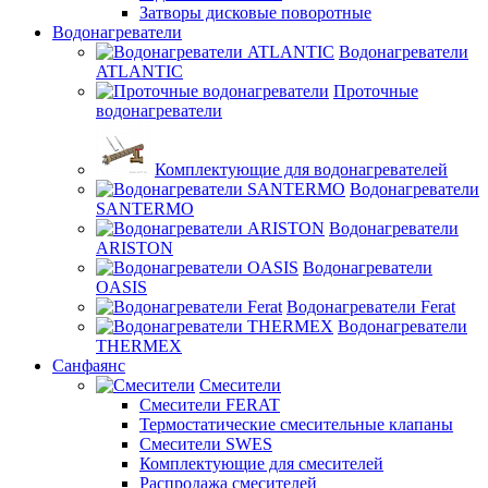
Затворы дисковые поворотные
Водонагреватели
Водонагреватели
ATLANTIC
Проточные
водонагреватели
Комплектующие для водонагревателей
Водонагреватели
SANTERMO
Водонагреватели
ARISTON
Водонагреватели
OASIS
Водонагреватели Ferat
Водонагреватели
THERMEX
Санфаянс
Смесители
Смесители FERAT
Термостатические смесительные клапаны
Смесители SWES
Комплектующие для смесителей
Распродажа смесителей