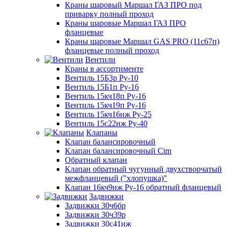
Краны шаровый Маршал ГАЗ ПРО под
приварку полный проход
Краны шаровые Маршал ГАЗ ПРО
фланцевые
Краны шаровые Маршал GAS PRO (11с67п)
фланцевые полный проход
Вентили
Краны в ассортименте
Вентиль 15Б3р Ру-10
Вентиль 15Б1п Ру-16
Вентиль 15кч18п Ру-16
Вентиль 15кч19п Ру-16
Вентиль 15кч16нж Ру-25
Вентиль 15с22нж Ру-40
Клапаны
Клапан балансировочный
Клапан балансировочный Cim
Обратный клапан
Клапан обратный чугунный двухстворчатый
межфланцевый ("хлопушка)"
Клапан 16кч9нж Ру-16 обратный фланцевый
Задвижки
Задвижки 30ч6бр
Задвижки 30ч39р
Задвижки 30с41нж