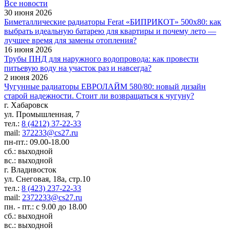
Все новости
30 июня 2026
Биметаллические радиаторы Ferat «БИПРИКОТ» 500x80: как
выбрать идеальную батарею для квартиры и почему лето —
лучшее время для замены отопления?
16 июня 2026
Трубы ПНД для наружного водопровода: как провести
питьевую воду на участок раз и навсегда?
2 июня 2026
Чугунные радиаторы ЕВРОЛАЙМ 580/80: новый дизайн
старой надежности. Стоит ли возвращаться к чугуну?
г. Хабаровск
ул. Промышленная, 7
тел.:
8 (4212) 37-22-33
mail:
372233@cs27.ru
пн-пт.: 09.00-18.00
сб.: выходной
вс.: выходной
г. Владивосток
ул. Снеговая, 18а, стр.10
тел.:
8 (423) 237-22-33
mail:
2372233@cs27.ru
пн. - пт.: с 9.00 до 18.00
сб.: выходной
вс.: выходной