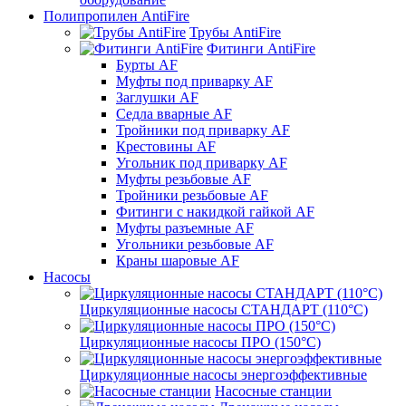
Полипропилен AntiFire
Трубы AntiFire
Фитинги AntiFire
Бурты AF
Муфты под приварку AF
Заглушки AF
Седла вварные AF
Тройники под приварку AF
Крестовины AF
Угольник под приварку AF
Муфты резьбовые AF
Тройники резьбовые AF
Фитинги с накидкой гайкой AF
Муфты разъемные AF
Угольники резьбовые AF
Краны шаровые AF
Насосы
Циркуляционные насосы СТАНДАРТ (110°C)
Циркуляционные насосы ПРО (150°C)
Циркуляционные насосы энергоэффективные
Насосные станции