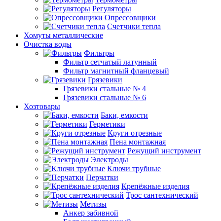
Регуляторы
Опрессовщики
Счетчики тепла
Хомуты металлические
Очистка воды
Фильтры
Фильтр сетчатый латунный
Фильтр магнитный фланцевый
Грязевики
Грязевики стальные № 4
Грязевики стальные № 6
Хозтовары
Баки, емкости
Герметики
Круги отрезные
Пена монтажная
Режущий инструмент
Электроды
Ключи трубные
Перчатки
Крепёжные изделия
Трос сантехнический
Метизы
Анкер забивной