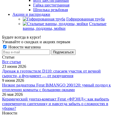
Болт шестигранный
Гайка шестигранная
Шпилька резьбовая
Акции и распродажи
Гофрированная труба
Стальные
ванны, поддоны, мойки
Будьте всегда в курсе!
Узнавайте о скидках и акциях первым
Новости магазина
Статьи
Все cтатьи
23 июня 2026
Дренаж в геотекстиле D110: спасаем участок от вечной
сырости, а фундамент — от разрушения
9 июня 2026
Низкие радиаторы Ferat BiMANGO 200/120: умный подход к
отоплению комнаты с большими окнами
26 мая 2026
Керамический унитаз-компакт Ferat «ФРЭНД»: как выбрать
современную сантехнику и навсегда забыть о сложностях в
уборке?
Новости