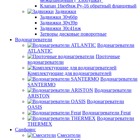
межфланцевый ("хлопушка)"
Клапан 16кч9нж Ру-16 обратный фланцевый
Задвижки
Задвижки 30ч6бр
Задвижки 30ч39р
Задвижки 30с41нж
Затворы дисковые поворотные
Водонагреватели
Водонагреватели
ATLANTIC
Проточные
водонагреватели
Комплектующие для водонагревателей
Водонагреватели
SANTERMO
Водонагреватели
ARISTON
Водонагреватели
OASIS
Водонагреватели Ferat
Водонагреватели
THERMEX
Санфаянс
Смесители