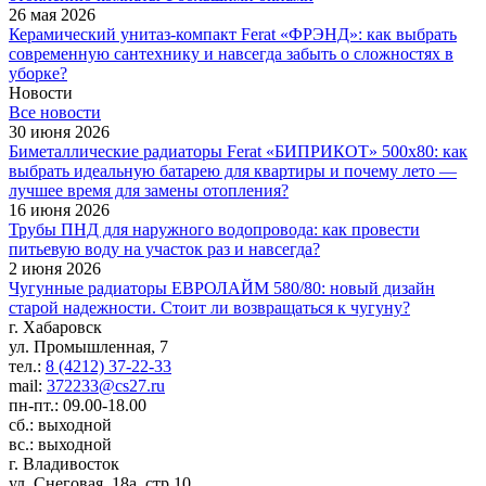
26 мая 2026
Керамический унитаз-компакт Ferat «ФРЭНД»: как выбрать
современную сантехнику и навсегда забыть о сложностях в
уборке?
Новости
Все новости
30 июня 2026
Биметаллические радиаторы Ferat «БИПРИКОТ» 500x80: как
выбрать идеальную батарею для квартиры и почему лето —
лучшее время для замены отопления?
16 июня 2026
Трубы ПНД для наружного водопровода: как провести
питьевую воду на участок раз и навсегда?
2 июня 2026
Чугунные радиаторы ЕВРОЛАЙМ 580/80: новый дизайн
старой надежности. Стоит ли возвращаться к чугуну?
г. Хабаровск
ул. Промышленная, 7
тел.:
8 (4212) 37-22-33
mail:
372233@cs27.ru
пн-пт.: 09.00-18.00
сб.: выходной
вс.: выходной
г. Владивосток
ул. Снеговая, 18а, стр.10