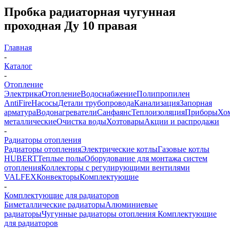
Пробка радиаторная чугунная
проходная Ду 10 правая
Главная
-
Каталог
-
Отопление
Электрика
Отопление
Водоснабжение
Полипропилен
AntiFire
Насосы
Детали трубопровода
Канализация
Запорная
арматура
Водонагреватели
Санфаянс
Теплоизоляция
Приборы
Хо
металлические
Очистка воды
Хозтовары
Акции и распродажи
-
Радиаторы отопления
Радиаторы отопления
Электрические котлы
Газовые котлы
HUBERT
Теплые полы
Оборудование для монтажа систем
отопления
Коллекторы с регулирующими вентилями
VALFEX
Конвекторы
Комплектующие
-
Комплектующие для радиаторов
Биметаллические радиаторы
Алюминиевые
радиаторы
Чугунные радиаторы отопления
Комплектующие
для радиаторов