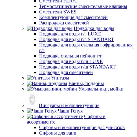
Смесители FERAT
Термостатические смесительные клапаны
Смесители SWES
Комплектующие для смесителей
Распродажа смесителей
Подводка для воды
Подводка для воды г/г LUXE
Подводка для воды г/г STANDART
Подводка для воды стальная гофрированная
г/г
Подводка стальная нейлон г/г
Подводка для воды г/ш LUXE
Подводка для воды г/ш STANDART
Подводка для смесителей
Унитазы
Ванны, поддоны
Умывальники, мойки
Писсуары и комплектующие
Чаши Генуя
Сифоны в
ассортименте
Сифоны и комплектующие для унитазов
Сифоны для ванн