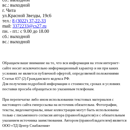
вс.: выходной
г. Чита
ул.Красной Звезды, 19с6
тел.:
8 (3022) 37-22-33
mail:
3372233@cs27.ru
пн. - пт.: с 9.00 до 18.00
сб.: выходной
вс.: выходной
Обращаем ваше внимание на то, что вся информация на этом интернет-
сайте носит исключительно информационный характер и ни при каких
условиях не является публичной офертой, определяемой положениями
Статьи 437 (2) Гражданского кодекса РФ.
Для получения подробной информации о стоимости, сроках и условиях
поставки просьба обращаться по указанным телефонам.
При перепечатке либо ином использовании текстовых материалов с
настоящего сайта гиперссылка на источник обязательна. Фотографии,
тексты, видеоматериалы, иные иллюстрации могут быть использованы
только с письменного согласия автора (правообладателя) и с обязательным
указанием источника заимствования. Автором (правообладателем) является
ООО «ТД Центр Снабжения»