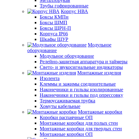
Металлорукав
Трубы гофрированные
Корпус НВА
Боксы КМПн
Боксы ЩМП
Боксы ЩРН-П
Корпуса IP66
Шкафы ЩУР
Модульное
оборудование
Модульное оборудование
Релейно-защитная аппаратура и таймеры
Свето- и звукосигнальные индикаторы
Монтажные изделия
Изолента
Клеммы и зажимы соединительные
Наконечники и гильзы изолированные
Наконечники и гильзы под опрессовку
Термоусаживаемая трубка
Хомуты кабельные
Монтажные коробки
Коробки распаячные ОП
Монтажные коробки для полых стен
Монтажные коробки для твердых стен
Монтажные коробки ОП