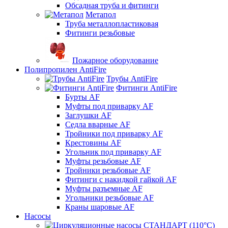
Обсадная труба и фитинги
Метапол
Труба металлопластиковая
Фитинги резьбовые
Пожарное оборудование
Полипропилен AntiFire
Трубы AntiFire
Фитинги AntiFire
Бурты AF
Муфты под приварку AF
Заглушки AF
Седла вварные AF
Тройники под приварку AF
Крестовины AF
Угольник под приварку AF
Муфты резьбовые AF
Тройники резьбовые AF
Фитинги с накидкой гайкой AF
Муфты разъемные AF
Угольники резьбовые AF
Краны шаровые AF
Насосы