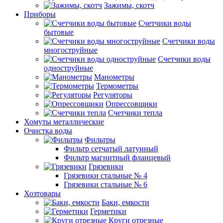
Зажимы, скотч
Приборы
Счетчики воды
бытовые
Счетчики воды
многоструйные
Счетчики воды
одноструйные
Манометры
Термометры
Регуляторы
Опрессовщики
Счетчики тепла
Хомуты металлические
Очистка воды
Фильтры
Фильтр сетчатый латунный
Фильтр магнитный фланцевый
Грязевики
Грязевики стальные № 4
Грязевики стальные № 6
Хозтовары
Баки, емкости
Герметики
Круги отрезные