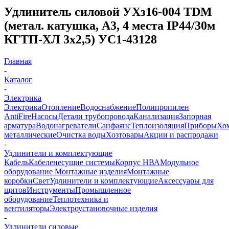
Удлинитель силовой УХз16-004 TDM
(метал. катушка, А3, 4 места IP44/30м
КГТП-ХЛ 3х2,5) УС1-43128
Главная
-
Каталог
-
Электрика
Электрика
Отопление
Водоснабжение
Полипропилен
AntiFire
Насосы
Детали трубопровода
Канализация
Запорная
арматура
Водонагреватели
Санфаянс
Теплоизоляция
Приборы
Хо
металлические
Очистка воды
Хозтовары
Акции и распродажи
-
Удлинители и комплектующие
Кабель
Кабеленесущие системы
Корпус НВА
Модульное
оборудование
Монтажные изделия
Монтажные
коробки
Свет
Удлинители и комплектующие
Аксессуары для
щитов
Инструменты
Промышленное
оборудование
Теплотехника и
вентиляторы
Электроустановочные изделия
-
Удлинители силовые