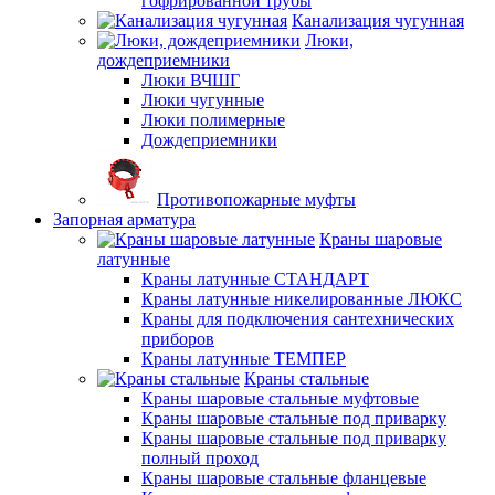
гофрированной трубы
Канализация чугунная
Люки,
дождеприемники
Люки ВЧШГ
Люки чугунные
Люки полимерные
Дождеприемники
Противопожарные муфты
Запорная арматура
Краны шаровые
латунные
Краны латунные СТАНДАРТ
Краны латунные никелированные ЛЮКС
Краны для подключения сантехнических
приборов
Краны латунные ТЕМПЕР
Краны стальные
Краны шаровые стальные муфтовые
Краны шаровые стальные под приварку
Краны шаровые стальные под приварку
полный проход
Краны шаровые стальные фланцевые