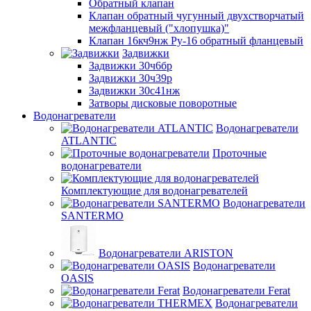
Обратный клапан
Клапан обратный чугунный двухстворчатый
межфланцевый ("хлопушка)"
Клапан 16кч9нж Ру-16 обратный фланцевый
Задвижки
Задвижки 30ч6бр
Задвижки 30ч39р
Задвижки 30с41нж
Затворы дисковые поворотные
Водонагреватели
Водонагреватели
ATLANTIC
Проточные
водонагреватели
Комплектующие для водонагревателей
Водонагреватели
SANTERMO
Водонагреватели ARISTON
Водонагреватели
OASIS
Водонагреватели Ferat
Водонагреватели