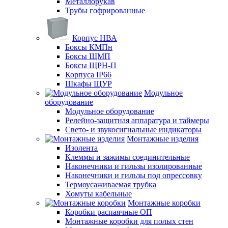
Металлорукав
Трубы гофрированные
Корпус НВА
Боксы КМПн
Боксы ЩМП
Боксы ЩРН-П
Корпуса IP66
Шкафы ЩУР
Модульное
оборудование
Модульное оборудование
Релейно-защитная аппаратура и таймеры
Свето- и звукосигнальные индикаторы
Монтажные изделия
Изолента
Клеммы и зажимы соединительные
Наконечники и гильзы изолированные
Наконечники и гильзы под опрессовку
Термоусаживаемая трубка
Хомуты кабельные
Монтажные коробки
Коробки распаячные ОП
Монтажные коробки для полых стен