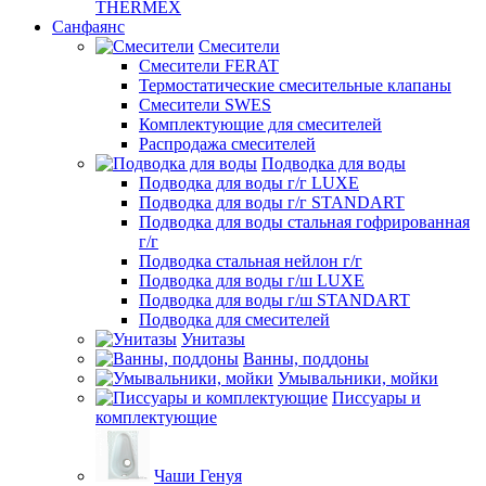
THERMEX
Санфаянс
Смесители
Смесители FERAT
Термостатические смесительные клапаны
Смесители SWES
Комплектующие для смесителей
Распродажа смесителей
Подводка для воды
Подводка для воды г/г LUXE
Подводка для воды г/г STANDART
Подводка для воды стальная гофрированная
г/г
Подводка стальная нейлон г/г
Подводка для воды г/ш LUXE
Подводка для воды г/ш STANDART
Подводка для смесителей
Унитазы
Ванны, поддоны
Умывальники, мойки
Писсуары и
комплектующие
Чаши Генуя