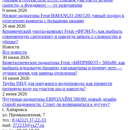
сырости, а фундамент — от разрушения
9 июня 2026
Низкие радиаторы Ferat BiMANGO 200/120: умный подход к
отоплению комнаты с большими окнами
26 мая 2026
Керамический унитаз-компакт Ferat «ФРЭНД»: как выбрать
современную сантехнику и навсегда забыть о сложностях в
уборке?
Новости
Все новости
30 июня 2026
Биметаллические радиаторы Ferat «БИПРИКОТ» 500x80: как
выбрать идеальную батарею для квартиры и почему лето —
лучшее время для замены отопления?
16 июня 2026
Трубы ПНД для наружного водопровода: как провести
питьевую воду на участок раз и навсегда?
2 июня 2026
Чугунные радиаторы ЕВРОЛАЙМ 580/80: новый дизайн
старой надежности. Стоит ли возвращаться к чугуну?
г. Хабаровск
ул. Промышленная, 7
тел.:
8 (4212) 37-22-33
mail:
372233@cs27.ru