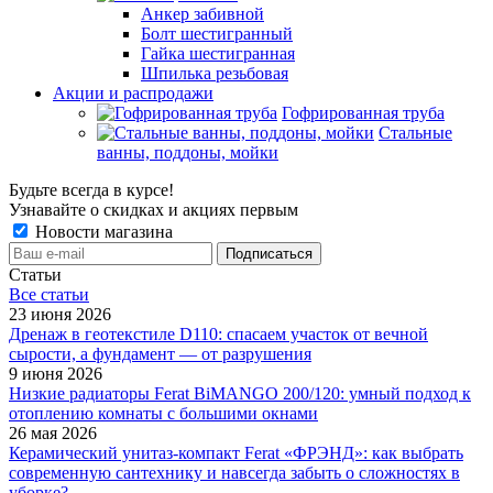
Анкер забивной
Болт шестигранный
Гайка шестигранная
Шпилька резьбовая
Акции и распродажи
Гофрированная труба
Стальные
ванны, поддоны, мойки
Будьте всегда в курсе!
Узнавайте о скидках и акциях первым
Новости магазина
Статьи
Все cтатьи
23 июня 2026
Дренаж в геотекстиле D110: спасаем участок от вечной
сырости, а фундамент — от разрушения
9 июня 2026
Низкие радиаторы Ferat BiMANGO 200/120: умный подход к
отоплению комнаты с большими окнами
26 мая 2026
Керамический унитаз-компакт Ferat «ФРЭНД»: как выбрать
современную сантехнику и навсегда забыть о сложностях в
уборке?