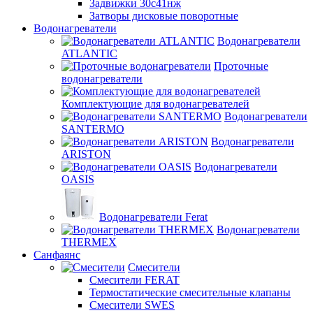
Задвижки 30с41нж
Затворы дисковые поворотные
Водонагреватели
Водонагреватели
ATLANTIC
Проточные
водонагреватели
Комплектующие для водонагревателей
Водонагреватели
SANTERMO
Водонагреватели
ARISTON
Водонагреватели
OASIS
Водонагреватели Ferat
Водонагреватели
THERMEX
Санфаянс
Смесители
Смесители FERAT
Термостатические смесительные клапаны
Смесители SWES