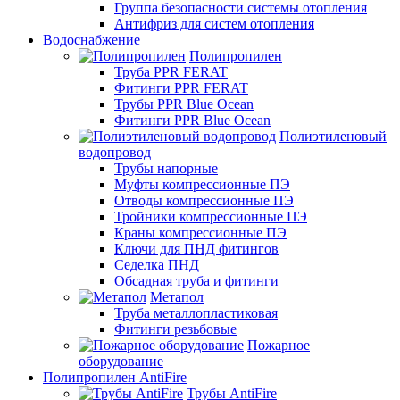
Группа безопасности системы отопления
Антифриз для систем отопления
Водоснабжение
Полипропилен
Труба PPR FERAT
Фитинги PPR FERAT
Трубы PPR Blue Ocean
Фитинги PPR Blue Ocean
Полиэтиленовый
водопровод
Трубы напорные
Муфты компрессионные ПЭ
Отводы компрессионные ПЭ
Тройники компрессионные ПЭ
Краны компрессионные ПЭ
Ключи для ПНД фитингов
Седелка ПНД
Обсадная труба и фитинги
Метапол
Труба металлопластиковая
Фитинги резьбовые
Пожарное
оборудование
Полипропилен AntiFire
Трубы AntiFire