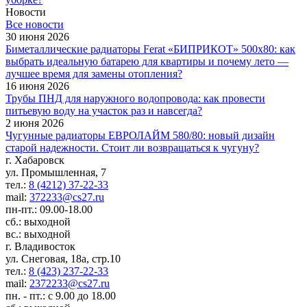
Новости
Все новости
30 июня 2026
Биметаллические радиаторы Ferat «БИПРИКОТ» 500x80: как
выбрать идеальную батарею для квартиры и почему лето —
лучшее время для замены отопления?
16 июня 2026
Трубы ПНД для наружного водопровода: как провести
питьевую воду на участок раз и навсегда?
2 июня 2026
Чугунные радиаторы ЕВРОЛАЙМ 580/80: новый дизайн
старой надежности. Стоит ли возвращаться к чугуну?
г. Хабаровск
ул. Промышленная, 7
тел.:
8 (4212) 37-22-33
mail:
372233@cs27.ru
пн-пт.: 09.00-18.00
сб.: выходной
вс.: выходной
г. Владивосток
ул. Снеговая, 18а, стр.10
тел.:
8 (423) 237-22-33
mail:
2372233@cs27.ru
пн. - пт.: с 9.00 до 18.00