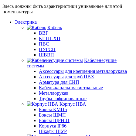
Здесь должны быть характеристики уникальные для этой
номенклатуры
Электрика
Кабель
ВВГ
КГТП-ХП
ПВС
ПУГСП
ШВВП
Кабеленесущие
системы
Аксессуары для крепления металлорукава
Аксессуары для труб ПВХ
Арматура для СИП
Кабель-каналы магистральные
Металлорукав
Трубы гофрированные
Корпус НВА
Боксы КМПн
Боксы ЩМП
Боксы ЩРН-П
Корпуса IP66
Шкафы ЩУР