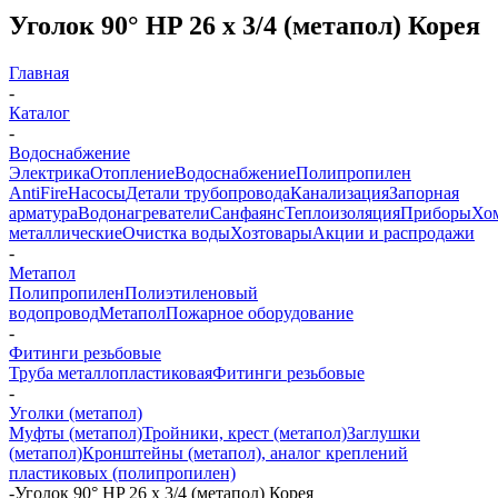
Уголок 90° HP 26 х 3/4 (метапол) Корея
Главная
-
Каталог
-
Водоснабжение
Электрика
Отопление
Водоснабжение
Полипропилен
AntiFire
Насосы
Детали трубопровода
Канализация
Запорная
арматура
Водонагреватели
Санфаянс
Теплоизоляция
Приборы
Хо
металлические
Очистка воды
Хозтовары
Акции и распродажи
-
Метапол
Полипропилен
Полиэтиленовый
водопровод
Метапол
Пожарное оборудование
-
Фитинги резьбовые
Труба металлопластиковая
Фитинги резьбовые
-
Уголки (метапол)
Муфты (метапол)
Тройники, крест (метапол)
Заглушки
(метапол)
Кронштейны (метапол), аналог креплений
пластиковых (полипропилен)
-
Уголок 90° HP 26 х 3/4 (метапол) Корея