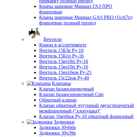
приварку полный проход
Краны шаровые Маршал ГАЗ ПРО
фланцевые
Краны шаровые Маршал GAS PRO (11с67п)
фланцевые полный проход
Вентили
Краны в ассортименте
Вентиль 15Б3р Ру-10
Вентиль 15Б1п Ру-16
Вентиль 15кч18п Ру-16
Вентиль 15кч19п Ру-16
Вентиль 15кч16нж Ру-25
Вентиль 15с22нж Ру-40
Клапаны
Клапан балансировочный
Клапан балансировочный Cim
Обратный клапан
Клапан обратный чугунный двухстворчатый
межфланцевый ("хлопушка)"
Клапан 16кч9нж Ру-16 обратный фланцевый
Задвижки
Задвижки 30ч6бр
Задвижки 30ч39р