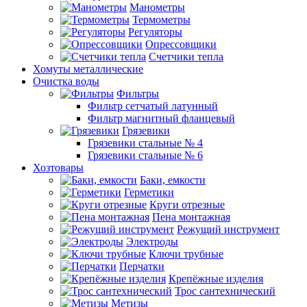
Манометры
Термометры
Регуляторы
Опрессовщики
Счетчики тепла
Хомуты металлические
Очистка воды
Фильтры
Фильтр сетчатый латунный
Фильтр магнитный фланцевый
Грязевики
Грязевики стальные № 4
Грязевики стальные № 6
Хозтовары
Баки, емкости
Герметики
Круги отрезные
Пена монтажная
Режущий инструмент
Электроды
Ключи трубные
Перчатки
Крепёжные изделия
Трос сантехнический
Метизы