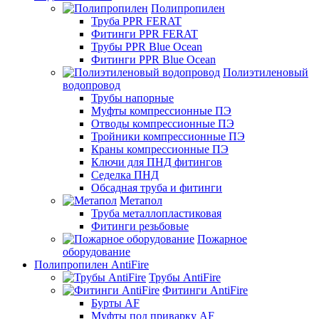
Полипропилен
Труба PPR FERAT
Фитинги PPR FERAT
Трубы PPR Blue Ocean
Фитинги PPR Blue Ocean
Полиэтиленовый
водопровод
Трубы напорные
Муфты компрессионные ПЭ
Отводы компрессионные ПЭ
Тройники компрессионные ПЭ
Краны компрессионные ПЭ
Ключи для ПНД фитингов
Седелка ПНД
Обсадная труба и фитинги
Метапол
Труба металлопластиковая
Фитинги резьбовые
Пожарное
оборудование
Полипропилен AntiFire
Трубы AntiFire
Фитинги AntiFire
Бурты AF
Муфты под приварку AF