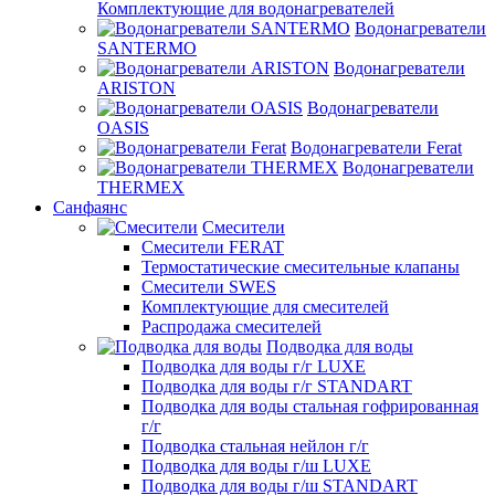
Комплектующие для водонагревателей
Водонагреватели
SANTERMO
Водонагреватели
ARISTON
Водонагреватели
OASIS
Водонагреватели Ferat
Водонагреватели
THERMEX
Санфаянс
Смесители
Смесители FERAT
Термостатические смесительные клапаны
Смесители SWES
Комплектующие для смесителей
Распродажа смесителей
Подводка для воды
Подводка для воды г/г LUXE
Подводка для воды г/г STANDART
Подводка для воды стальная гофрированная
г/г
Подводка стальная нейлон г/г
Подводка для воды г/ш LUXE
Подводка для воды г/ш STANDART