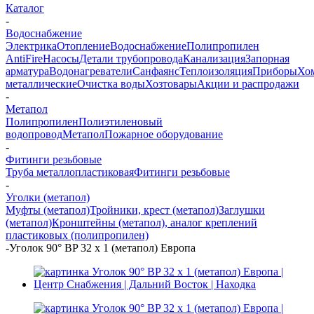
Каталог
-
Водоснабжение
Электрика
Отопление
Водоснабжение
Полипропилен
AntiFire
Насосы
Детали трубопровода
Канализация
Запорная
арматура
Водонагреватели
Санфаянс
Теплоизоляция
Приборы
Хо
металлические
Очистка воды
Хозтовары
Акции и распродажи
-
Метапол
Полипропилен
Полиэтиленовый
водопровод
Метапол
Пожарное оборудование
-
Фитинги резьбовые
Труба металлопластиковая
Фитинги резьбовые
-
Уголки (метапол)
Муфты (метапол)
Тройники, крест (метапол)
Заглушки
(метапол)
Кронштейны (метапол), аналог креплений
пластиковых (полипропилен)
-
Уголок 90° BP 32 х 1 (метапол) Европа