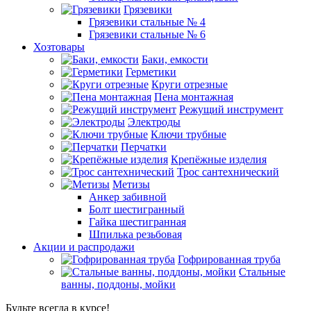
Грязевики
Грязевики стальные № 4
Грязевики стальные № 6
Хозтовары
Баки, емкости
Герметики
Круги отрезные
Пена монтажная
Режущий инструмент
Электроды
Ключи трубные
Перчатки
Крепёжные изделия
Трос сантехнический
Метизы
Анкер забивной
Болт шестигранный
Гайка шестигранная
Шпилька резьбовая
Акции и распродажи
Гофрированная труба
Стальные
ванны, поддоны, мойки
Будьте всегда в курсе!