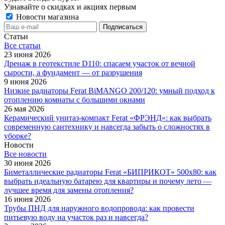
Узнавайте о скидках и акциях первым
Новости магазина
Статьи
Все cтатьи
23 июня 2026
Дренаж в геотекстиле D110: спасаем участок от вечной
сырости, а фундамент — от разрушения
9 июня 2026
Низкие радиаторы Ferat BiMANGO 200/120: умный подход к
отоплению комнаты с большими окнами
26 мая 2026
Керамический унитаз-компакт Ferat «ФРЭНД»: как выбрать
современную сантехнику и навсегда забыть о сложностях в
уборке?
Новости
Все новости
30 июня 2026
Биметаллические радиаторы Ferat «БИПРИКОТ» 500x80: как
выбрать идеальную батарею для квартиры и почему лето —
лучшее время для замены отопления?
16 июня 2026
Трубы ПНД для наружного водопровода: как провести
питьевую воду на участок раз и навсегда?