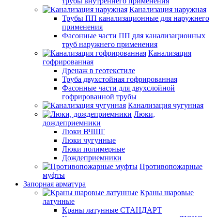
трубы внутреннего применения
Канализация наружная
Трубы ПП канализационные для наружнего
применения
Фасонные части ПП для канализационных
труб наружнего применения
Канализация
гофрированная
Дренаж в геотекстиле
Труба двухстойная гофрированная
Фасонные части для двухслойной
гофрированной трубы
Канализация чугунная
Люки,
дождеприемники
Люки ВЧШГ
Люки чугунные
Люки полимерные
Дождеприемники
Противопожарные
муфты
Запорная арматура
Краны шаровые
латунные
Краны латунные СТАНДАРТ