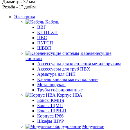
Диаметр - 32 мм
Резьба - 1" дюйм
Электрика
Кабель
ВВГ
КГТП-ХП
ПВС
ПУГСП
ШВВП
Кабеленесущие
системы
Аксессуары для крепления металлорукава
Аксессуары для труб ПВХ
Арматура для СИП
Кабель-каналы магистральные
Металлорукав
Трубы гофрированные
Корпус НВА
Боксы КМПн
Боксы ЩМП
Боксы ЩРН-П
Корпуса IP66
Шкафы ЩУР
Модульное