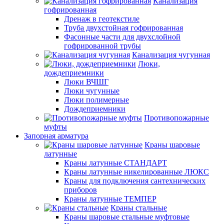
Канализация
гофрированная
Дренаж в геотекстиле
Труба двухстойная гофрированная
Фасонные части для двухслойной
гофрированной трубы
Канализация чугунная
Люки,
дождеприемники
Люки ВЧШГ
Люки чугунные
Люки полимерные
Дождеприемники
Противопожарные
муфты
Запорная арматура
Краны шаровые
латунные
Краны латунные СТАНДАРТ
Краны латунные никелированные ЛЮКС
Краны для подключения сантехнических
приборов
Краны латунные ТЕМПЕР
Краны стальные
Краны шаровые стальные муфтовые