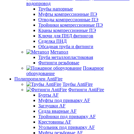
водопровод
Трубы напорные
Муфты компрессионные ПЭ
Отводы компрессионные ПЭ
Тройники компрессионные ПЭ
Краны компрессионные ПЭ
Ключи для ПНД фитингов
Седелка ПНД
Обсадная труба и фитинги
Метапол
Труба металлопластиковая
Фитинги резьбовые
Пожарное
оборудование
Полипропилен AntiFire
Трубы AntiFire
Фитинги AntiFire
Бурты AF
Муфты под приварку AF
Заглушки AF
Седла вварные AF
Тройники под приварку AF
Крестовины AF
Угольник под приварку AF
Муфты резьбовые AF