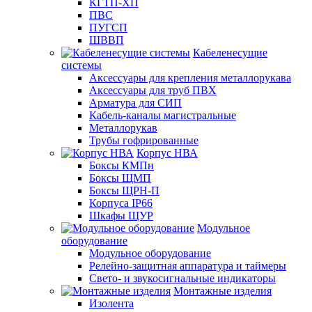
КГТП-ХП
ПВС
ПУГСП
ШВВП
Кабеленесущие
системы
Аксессуары для крепления металлорукава
Аксессуары для труб ПВХ
Арматура для СИП
Кабель-каналы магистральные
Металлорукав
Трубы гофрированные
Корпус НВА
Боксы КМПн
Боксы ЩМП
Боксы ЩРН-П
Корпуса IP66
Шкафы ЩУР
Модульное
оборудование
Модульное оборудование
Релейно-защитная аппаратура и таймеры
Свето- и звукосигнальные индикаторы
Монтажные изделия
Изолента