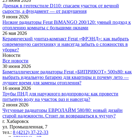
23 июня 2026
Дренаж в геотекстиле D110: спасаем участок от вечной
сырости, а фундамент — от разрушения
9 июня 2026
Низкие радиаторы Ferat BiMANGO 200/120: умный подход к
отоплению комнаты с большими окнами
26 мая 2026
Керамический унитаз-компакт Ferat «ФРЭНД»: как выбрать
современную сантехнику и навсегда забыть о сложностях в
уборке?
Новости
Все новости
30 июня 2026
Биметаллические радиаторы Ferat «БИПРИКОТ» 500x80: как
выбрать идеальную батарею для квартиры и почему лето —
лучшее время для замены отопления?
16 июня 2026
Трубы ПНД для наружного водопровода: как провести
питьевую воду на участок раз и навсегда?
2 июня 2026
Чугунные радиаторы ЕВРОЛАЙМ 580/80: новый дизайн
старой надежности. Стоит ли возвращаться к чугуну?
г. Хабаровск
ул. Промышленная, 7
тел.:
8 (4212) 37-22-33