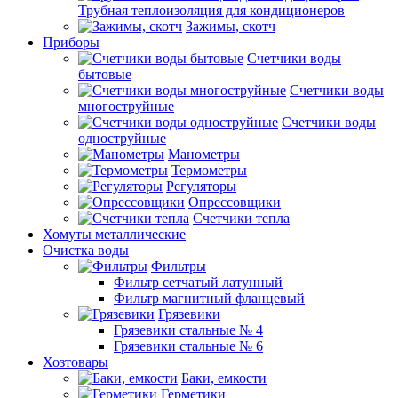
Трубная теплоизоляция для кондиционеров
Зажимы, скотч
Приборы
Счетчики воды
бытовые
Счетчики воды
многоструйные
Счетчики воды
одноструйные
Манометры
Термометры
Регуляторы
Опрессовщики
Счетчики тепла
Хомуты металлические
Очистка воды
Фильтры
Фильтр сетчатый латунный
Фильтр магнитный фланцевый
Грязевики
Грязевики стальные № 4
Грязевики стальные № 6
Хозтовары
Баки, емкости
Герметики