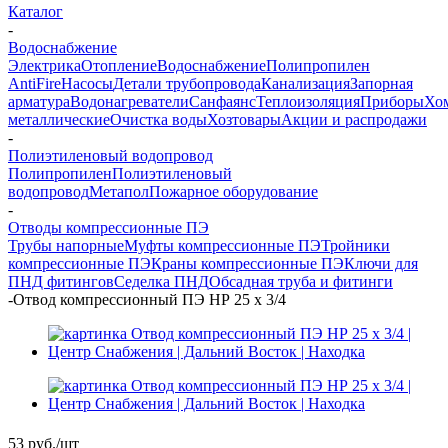
Каталог
-
Водоснабжение
Электрика
Отопление
Водоснабжение
Полипропилен
AntiFire
Насосы
Детали трубопровода
Канализация
Запорная
арматура
Водонагреватели
Санфаянс
Теплоизоляция
Приборы
Хо
металлические
Очистка воды
Хозтовары
Акции и распродажи
-
Полиэтиленовый водопровод
Полипропилен
Полиэтиленовый
водопровод
Метапол
Пожарное оборудование
-
Отводы компрессионные ПЭ
Трубы напорные
Муфты компрессионные ПЭ
Тройники
компрессионные ПЭ
Краны компрессионные ПЭ
Ключи для
ПНД фитингов
Седелка ПНД
Обсадная труба и фитинги
-
Отвод компрессионный ПЭ НР 25 х 3/4
53
руб.
/шт