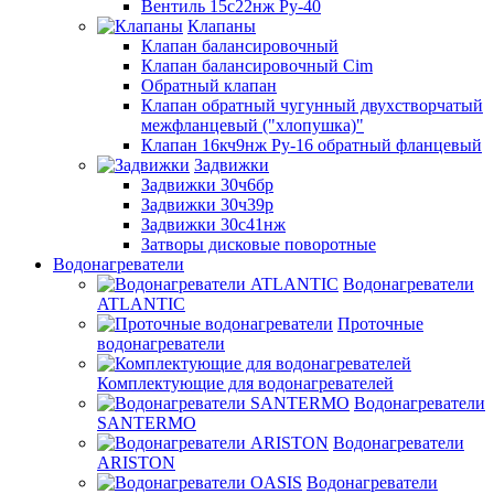
Вентиль 15с22нж Ру-40
Клапаны
Клапан балансировочный
Клапан балансировочный Cim
Обратный клапан
Клапан обратный чугунный двухстворчатый
межфланцевый ("хлопушка)"
Клапан 16кч9нж Ру-16 обратный фланцевый
Задвижки
Задвижки 30ч6бр
Задвижки 30ч39р
Задвижки 30с41нж
Затворы дисковые поворотные
Водонагреватели
Водонагреватели
ATLANTIC
Проточные
водонагреватели
Комплектующие для водонагревателей
Водонагреватели
SANTERMO
Водонагреватели
ARISTON
Водонагреватели