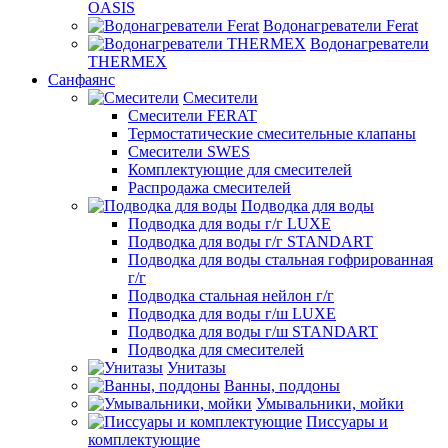
OASIS
Водонагреватели Ferat
Водонагреватели
THERMEX
Санфаянс
Смесители
Смесители FERAT
Термостатические смесительные клапаны
Смесители SWES
Комплектующие для смесителей
Распродажа смесителей
Подводка для воды
Подводка для воды г/г LUXE
Подводка для воды г/г STANDART
Подводка для воды стальная гофрированная
г/г
Подводка стальная нейлон г/г
Подводка для воды г/ш LUXE
Подводка для воды г/ш STANDART
Подводка для смесителей
Унитазы
Ванны, поддоны
Умывальники, мойки
Писсуары и
комплектующие