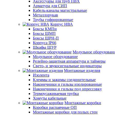
Аксессуары для труб ПВХ
Арматура для СИП
Кабель-каналы магистральные
Металлорукав
Трубы гофрированные
Корпус НВА
Боксы КМПн
Боксы ЩМП
Боксы ЩРН-П
Корпуса IP66
Шкафы ЩУР
Модульное оборудован
Модульное оборудование
Релейно-защитная аппаратура и таймеры
Свето- и звукосигнальные индикаторы
Монтажные изделия
Изолента
Клеммы и зажимы соединительные
Наконечники и гильзы изолированные
Наконечники и гильзы под опрессовку
Термоусаживаемая трубка
Хомуты кабельные
Монтажные коробки
Коробки распаячные ОП
Монтажные коробки для полых стен