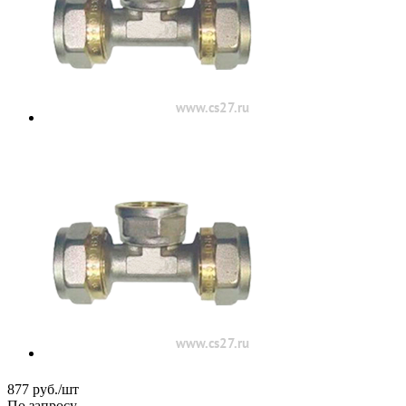
877
руб.
/шт
По запросу