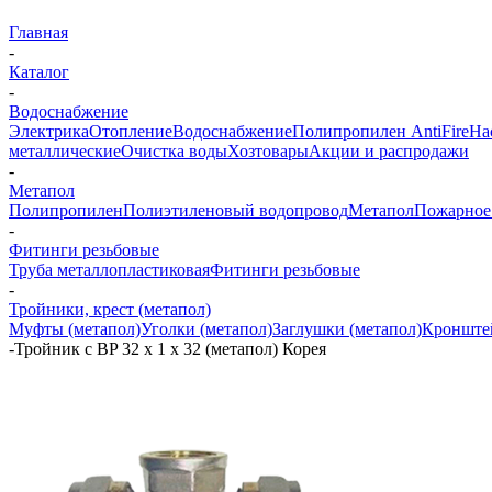
Главная
-
Каталог
-
Водоснабжение
Электрика
Отопление
Водоснабжение
Полипропилен AntiFire
На
металлические
Очистка воды
Хозтовары
Акции и распродажи
-
Метапол
Полипропилен
Полиэтиленовый водопровод
Метапол
Пожарное
-
Фитинги резьбовые
Труба металлопластиковая
Фитинги резьбовые
-
Тройники, крест (метапол)
Муфты (метапол)
Уголки (метапол)
Заглушки (метапол)
Кронштей
-
Тройник с BP 32 х 1 х 32 (метапол) Корея