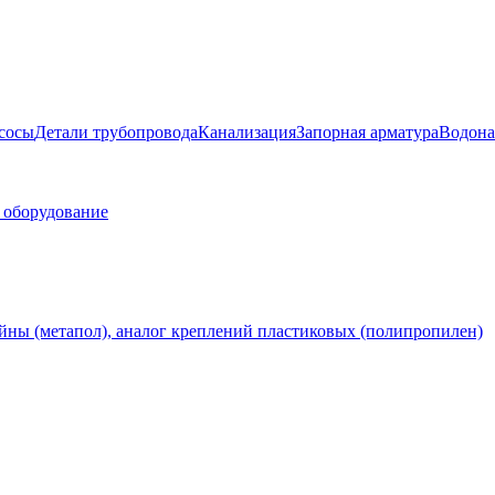
сосы
Детали трубопровода
Канализация
Запорная арматура
Водона
 оборудование
ны (метапол), аналог креплений пластиковых (полипропилен)