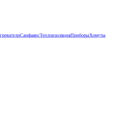
греватели
Санфаянс
Теплоизоляция
Приборы
Хомуты