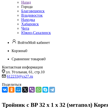
Назад
Города
Благовещенск
Владивосток
Находка
Хабаровск
Чита
Южно-Сахалинск
Войти
Мой кабинет
Корзина
0
Сравнение товаров
0
Контактная информация
ул. Угольная, 61, стр.10
612233@cs27.ru
Поделиться
Тройник с BP 32 х 1 х 32 (метапол) Коре