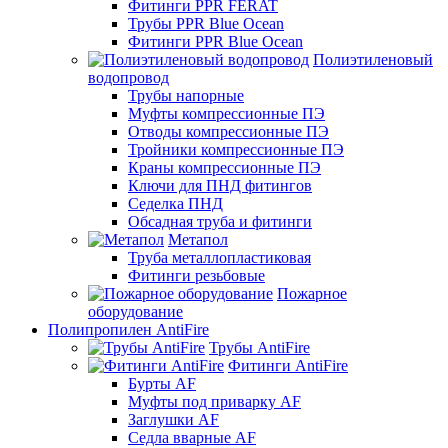
Фитинги PPR FERAT
Трубы PPR Blue Ocean
Фитинги PPR Blue Ocean
Полиэтиленовый
водопровод
Трубы напорные
Муфты компрессионные ПЭ
Отводы компрессионные ПЭ
Тройники компрессионные ПЭ
Краны компрессионные ПЭ
Ключи для ПНД фитингов
Седелка ПНД
Обсадная труба и фитинги
Метапол
Труба металлопластиковая
Фитинги резьбовые
Пожарное
оборудование
Полипропилен AntiFire
Трубы AntiFire
Фитинги AntiFire
Бурты AF
Муфты под приварку AF
Заглушки AF
Седла вварные AF