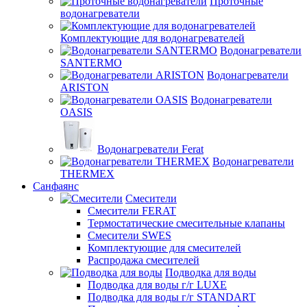
Проточные
водонагреватели
Комплектующие для водонагревателей
Водонагреватели
SANTERMO
Водонагреватели
ARISTON
Водонагреватели
OASIS
Водонагреватели Ferat
Водонагреватели
THERMEX
Санфаянс
Смесители
Смесители FERAT
Термостатические смесительные клапаны
Смесители SWES
Комплектующие для смесителей
Распродажа смесителей
Подводка для воды
Подводка для воды г/г LUXE
Подводка для воды г/г STANDART