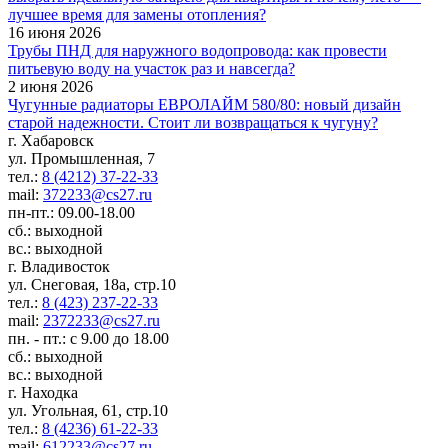
лучшее время для замены отопления?
16 июня 2026
Трубы ПНД для наружного водопровода: как провести
питьевую воду на участок раз и навсегда?
2 июня 2026
Чугунные радиаторы ЕВРОЛАЙМ 580/80: новый дизайн
старой надежности. Стоит ли возвращаться к чугуну?
г. Хабаровск
ул. Промышленная, 7
тел.:
8 (4212) 37-22-33
mail:
372233@cs27.ru
пн-пт.: 09.00-18.00
сб.: выходной
вс.: выходной
г. Владивосток
ул. Снеговая, 18а, стр.10
тел.:
8 (423) 237-22-33
mail:
2372233@cs27.ru
пн. - пт.: с 9.00 до 18.00
сб.: выходной
вс.: выходной
г. Находка
ул. Угольная, 61, стр.10
тел.:
8 (4236) 61-22-33
mail:
612233@cs27.ru