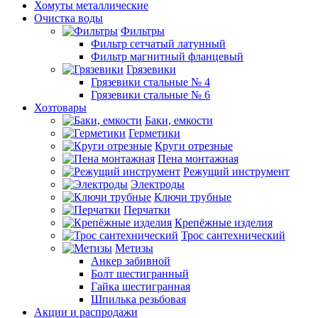
Хомуты металлические
Очистка воды
Фильтры
Фильтр сетчатый латунный
Фильтр магнитный фланцевый
Грязевики
Грязевики стальные № 4
Грязевики стальные № 6
Хозтовары
Баки, емкости
Герметики
Круги отрезные
Пена монтажная
Режущий инструмент
Электроды
Ключи трубные
Перчатки
Крепёжные изделия
Трос сантехнический
Метизы
Анкер забивной
Болт шестигранный
Гайка шестигранная
Шпилька резьбовая
Акции и распродажи