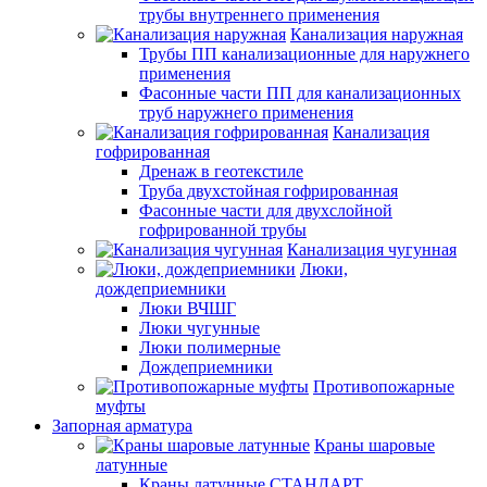
трубы внутреннего применения
Канализация наружная
Трубы ПП канализационные для наружнего
применения
Фасонные части ПП для канализационных
труб наружнего применения
Канализация
гофрированная
Дренаж в геотекстиле
Труба двухстойная гофрированная
Фасонные части для двухслойной
гофрированной трубы
Канализация чугунная
Люки,
дождеприемники
Люки ВЧШГ
Люки чугунные
Люки полимерные
Дождеприемники
Противопожарные
муфты
Запорная арматура
Краны шаровые
латунные
Краны латунные СТАНДАРТ