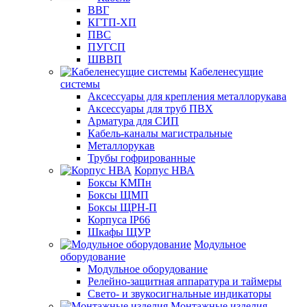
ВВГ
КГТП-ХП
ПВС
ПУГСП
ШВВП
Кабеленесущие
системы
Аксессуары для крепления металлорукава
Аксессуары для труб ПВХ
Арматура для СИП
Кабель-каналы магистральные
Металлорукав
Трубы гофрированные
Корпус НВА
Боксы КМПн
Боксы ЩМП
Боксы ЩРН-П
Корпуса IP66
Шкафы ЩУР
Модульное
оборудование
Модульное оборудование
Релейно-защитная аппаратура и таймеры
Свето- и звукосигнальные индикаторы
Монтажные изделия