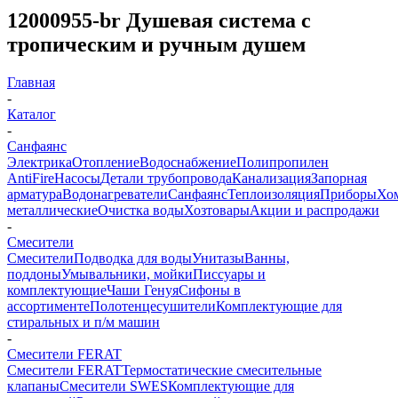
12000955-br Душевая система с
тропическим и ручным душем
Главная
-
Каталог
-
Санфаянс
Электрика
Отопление
Водоснабжение
Полипропилен
AntiFire
Насосы
Детали трубопровода
Канализация
Запорная
арматура
Водонагреватели
Санфаянс
Теплоизоляция
Приборы
Хо
металлические
Очистка воды
Хозтовары
Акции и распродажи
-
Смесители
Смесители
Подводка для воды
Унитазы
Ванны,
поддоны
Умывальники, мойки
Писсуары и
комплектующие
Чаши Генуя
Сифоны в
ассортименте
Полотенцесушители
Комплектующие для
стиральных и п/м машин
-
Смесители FERAT
Смесители FERAT
Термостатические смесительные
клапаны
Смесители SWES
Комплектующие для