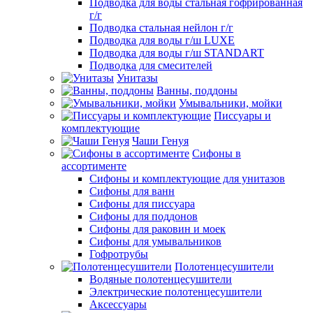
Подводка для воды стальная гофрированная
г/г
Подводка стальная нейлон г/г
Подводка для воды г/ш LUXE
Подводка для воды г/ш STANDART
Подводка для смесителей
Унитазы
Ванны, поддоны
Умывальники, мойки
Писсуары и
комплектующие
Чаши Генуя
Сифоны в
ассортименте
Сифоны и комплектующие для унитазов
Сифоны для ванн
Сифоны для писсуара
Сифоны для поддонов
Сифоны для раковин и моек
Сифоны для умывальников
Гофротрубы
Полотенцесушители
Водяные полотенцесушители
Электрические полотенцесушители
Аксессуары