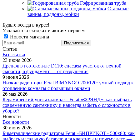
Гофрированная труба
Стальные
ванны, поддоны, мойки
Будьте всегда в курсе!
Узнавайте о скидках и акциях первым
Новости магазина
Статьи
Все cтатьи
23 июня 2026
Дренаж в геотекстиле D110: спасаем участок от вечной
сырости, а фундамент — от разрушения
9 июня 2026
Низкие радиаторы Ferat BiMANGO 200/120: умный подход к
отоплению комнаты с большими окнами
26 мая 2026
Керамический унитаз-компакт Ferat «ФРЭНД»: как выбрать
современную сантехнику и навсегда забыть о сложностях в
уборке?
Новости
Все новости
30 июня 2026
Биметаллические радиаторы Ferat «БИПРИКОТ» 500x80: как
выбрать идеальную батарею для квартиры и почему лето —