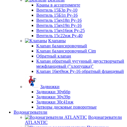
Краны в ассортименте
Вентиль 15Б3р Ру-10
Вентиль 15Б1п Ру-16
Вентиль 15кч18п Ру-16
Вентиль 15кч19п Ру-16
Вентиль 15кч16нж Ру-25
Вентиль 15с22нж Ру-40
Клапаны
Клапан балансировочный
Клапан балансировочный Cim
Обратный клапан
Клапан обратный чугунный двухстворчатый
межфланцевый ("хлопушка)"
Клапан 16кч9нж Ру-16 обратный фланцевый
Задвижки
Задвижки 30ч6бр
Задвижки 30ч39р
Задвижки 30с41нж
Затворы дисковые поворотные
Водонагреватели
Водонагреватели
ATLANTIC