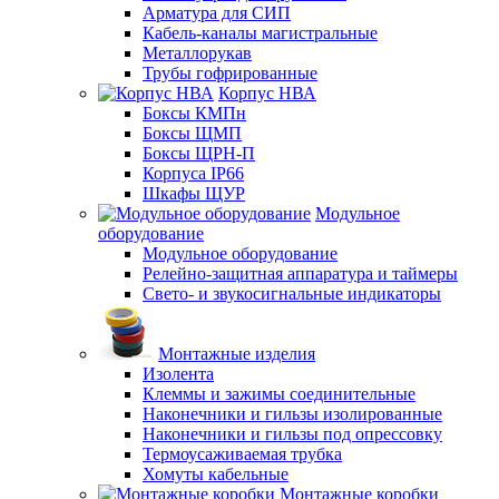
Арматура для СИП
Кабель-каналы магистральные
Металлорукав
Трубы гофрированные
Корпус НВА
Боксы КМПн
Боксы ЩМП
Боксы ЩРН-П
Корпуса IP66
Шкафы ЩУР
Модульное
оборудование
Модульное оборудование
Релейно-защитная аппаратура и таймеры
Свето- и звукосигнальные индикаторы
Монтажные изделия
Изолента
Клеммы и зажимы соединительные
Наконечники и гильзы изолированные
Наконечники и гильзы под опрессовку
Термоусаживаемая трубка
Хомуты кабельные
Монтажные коробки