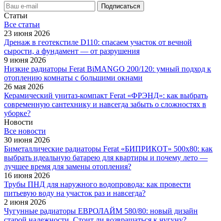
Статьи
Все cтатьи
23 июня 2026
Дренаж в геотекстиле D110: спасаем участок от вечной
сырости, а фундамент — от разрушения
9 июня 2026
Низкие радиаторы Ferat BiMANGO 200/120: умный подход к
отоплению комнаты с большими окнами
26 мая 2026
Керамический унитаз-компакт Ferat «ФРЭНД»: как выбрать
современную сантехнику и навсегда забыть о сложностях в
уборке?
Новости
Все новости
30 июня 2026
Биметаллические радиаторы Ferat «БИПРИКОТ» 500x80: как
выбрать идеальную батарею для квартиры и почему лето —
лучшее время для замены отопления?
16 июня 2026
Трубы ПНД для наружного водопровода: как провести
питьевую воду на участок раз и навсегда?
2 июня 2026
Чугунные радиаторы ЕВРОЛАЙМ 580/80: новый дизайн
старой надежности. Стоит ли возвращаться к чугуну?