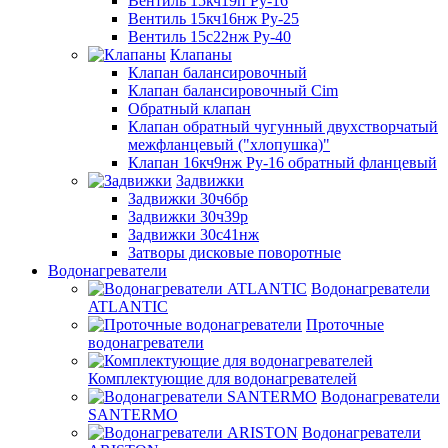
Вентиль 15кч19п Ру-16
Вентиль 15кч16нж Ру-25
Вентиль 15с22нж Ру-40
Клапаны
Клапан балансировочный
Клапан балансировочный Cim
Обратный клапан
Клапан обратный чугунный двухстворчатый
межфланцевый ("хлопушка)"
Клапан 16кч9нж Ру-16 обратный фланцевый
Задвижки
Задвижки 30ч6бр
Задвижки 30ч39р
Задвижки 30с41нж
Затворы дисковые поворотные
Водонагреватели
Водонагреватели
ATLANTIC
Проточные
водонагреватели
Комплектующие для водонагревателей
Водонагреватели
SANTERMO
Водонагреватели