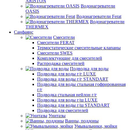
ARISTON
Водонагреватели
OASIS
Водонагреватели Ferat
Водонагреватели
THERMEX
Санфаянс
Смесители
Смесители FERAT
Термостатические смесительные клапаны
Смесители SWES
Комплектующие для смесителей
Распродажа смесителей
Подводка для воды
Подводка для воды г/г LUXE
Подводка для воды г/г STANDART
Подводка для воды стальная гофрированная
г/г
Подводка стальная нейлон г/г
Подводка для воды г/ш LUXE
Подводка для воды г/ш STANDART
Подводка для смесителей
Унитазы
Ванны, поддоны
Умывальники, мойки