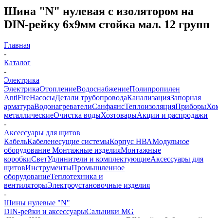
Шина "N" нулевая с изолятором на
DIN-рейку 6x9мм стойка мал. 12 групп
Главная
-
Каталог
-
Электрика
Электрика
Отопление
Водоснабжение
Полипропилен
AntiFire
Насосы
Детали трубопровода
Канализация
Запорная
арматура
Водонагреватели
Санфаянс
Теплоизоляция
Приборы
Хо
металлические
Очистка воды
Хозтовары
Акции и распродажи
-
Аксессуары для щитов
Кабель
Кабеленесущие системы
Корпус НВА
Модульное
оборудование
Монтажные изделия
Монтажные
коробки
Свет
Удлинители и комплектующие
Аксессуары для
щитов
Инструменты
Промышленное
оборудование
Теплотехника и
вентиляторы
Электроустановочные изделия
-
Шины нулевые "N"
DIN-рейки и аксессуары
Сальники MG