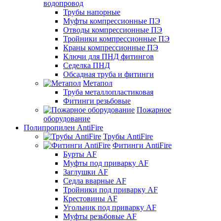
водопровод
Трубы напорные
Муфты компрессионные ПЭ
Отводы компрессионные ПЭ
Тройники компрессионные ПЭ
Краны компрессионные ПЭ
Ключи для ПНД фитингов
Седелка ПНД
Обсадная труба и фитинги
Метапол
Труба металлопластиковая
Фитинги резьбовые
Пожарное
оборудование
Полипропилен AntiFire
Трубы AntiFire
Фитинги AntiFire
Бурты AF
Муфты под приварку AF
Заглушки AF
Седла вварные AF
Тройники под приварку AF
Крестовины AF
Угольник под приварку AF
Муфты резьбовые AF