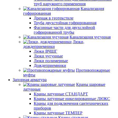
труб наружнего применения
Канализация
гофрированная
Дренаж в геотекстиле
Труба двухстойная гофрированная
Фасонные части для двухслойной
гофрированной трубы
Канализация чугунная
Люки,
дождеприемники
Люки ВЧШГ
Люки чугунные
Люки полимерные
Дождеприемники
Противопожарные
муфты
Запорная арматура
Краны шаровые
латунные
Краны латунные СТАНДАРТ
Краны латунные никелированные ЛЮКС
Краны для подключения сантехнических
приборов
Краны латунные ТЕМПЕР
Краны стальные