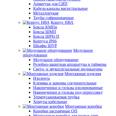
Арматура для СИП
Кабель-каналы магистральные
Металлорукав
Трубы гофрированные
Корпус НВА
Боксы КМПн
Боксы ЩМП
Боксы ЩРН-П
Корпуса IP66
Шкафы ЩУР
Модульное
оборудование
Модульное оборудование
Релейно-защитная аппаратура и таймеры
Свето- и звукосигнальные индикаторы
Монтажные изделия
Изолента
Клеммы и зажимы соединительные
Наконечники и гильзы изолированные
Наконечники и гильзы под опрессовку
Термоусаживаемая трубка
Хомуты кабельные
Монтажные коробки
Коробки распаячные ОП
Монтажные коробки для полых стен