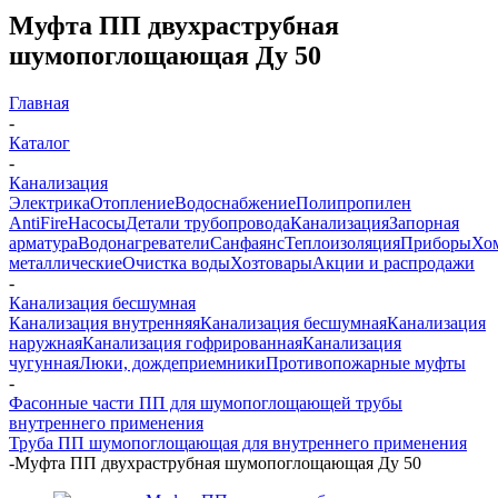
Муфта ПП двухраструбная
шумопоглощающая Ду 50
Главная
-
Каталог
-
Канализация
Электрика
Отопление
Водоснабжение
Полипропилен
AntiFire
Насосы
Детали трубопровода
Канализация
Запорная
арматура
Водонагреватели
Санфаянс
Теплоизоляция
Приборы
Хо
металлические
Очистка воды
Хозтовары
Акции и распродажи
-
Канализация бесшумная
Канализация внутренняя
Канализация бесшумная
Канализация
наружная
Канализация гофрированная
Канализация
чугунная
Люки, дождеприемники
Противопожарные муфты
-
Фасонные части ПП для шумопоглощающей трубы
внутреннего применения
Труба ПП шумопоглощающая для внутреннего применения
-
Муфта ПП двухраструбная шумопоглощающая Ду 50