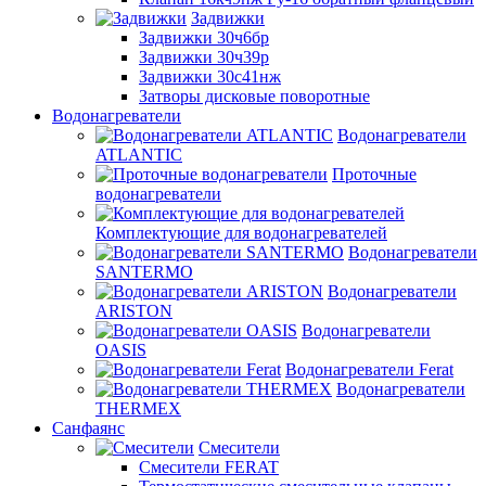
Задвижки
Задвижки 30ч6бр
Задвижки 30ч39р
Задвижки 30с41нж
Затворы дисковые поворотные
Водонагреватели
Водонагреватели
ATLANTIC
Проточные
водонагреватели
Комплектующие для водонагревателей
Водонагреватели
SANTERMO
Водонагреватели
ARISTON
Водонагреватели
OASIS
Водонагреватели Ferat
Водонагреватели
THERMEX
Санфаянс
Смесители
Смесители FERAT