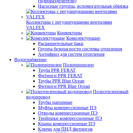
гидроразделители)
Насосные группы, вспомогательная обвязка
Коллекторы с регулирующими вентилями
VALFEX
Конвекторы
Комплектующие
Расширительные баки
Группа безопасности системы отопления
Антифриз для систем отопления
Водоснабжение
Полипропилен
Труба PPR FERAT
Фитинги PPR FERAT
Трубы PPR Blue Ocean
Фитинги PPR Blue Ocean
Полиэтиленовый
водопровод
Трубы напорные
Муфты компрессионные ПЭ
Отводы компрессионные ПЭ
Тройники компрессионные ПЭ
Краны компрессионные ПЭ
Ключи для ПНД фитингов