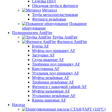
Седелка ПНД
Обсадная труба и фитинги
Метапол
Труба металлопластиковая
Фитинги резьбовые
Пожарное
оборудование
Полипропилен AntiFire
Трубы AntiFire
Фитинги AntiFire
Бурты AF
Муфты под приварку AF
Заглушки AF
Седла вварные AF
Тройники под приварку AF
Крестовины AF
Угольник под приварку AF
Муфты резьбовые AF
Тройники резьбовые AF
Фитинги с накидкой гайкой AF
Муфты разъемные AF
Угольники резьбовые AF
Краны шаровые AF
Насосы