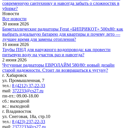
современную сантехнику и навсегда забыть о сложностях в
уборке?
Новости
Все новости
30 июня 2026
Биметаллические радиаторы Ferat «БИПРИКОТ» 500x80: как
выбрать идеальную батарею для квартиры и почему лето —
лучшее время для замены отопления?
16 июня 2026
Трубы ПНД для наружного водопровода: как провести
питьевую воду на участок раз и навсегда?
2 июня 2026
Чугунные радиаторы ЕВРОЛАЙМ 580/80: новый дизайн
старой надежности. Стоит ли возвращаться к чугуну?
г. Хабаровск
ул. Промышленная, 7
тел.:
8 (4212) 37-22-33
mail:
372233@cs27.ru
пн-пт.: 09.00-18.00
сб.: выходной
вс.: выходной
г. Владивосток
ул. Снеговая, 18а, стр.10
тел.:
8 (423) 237-22-33
mail:
2372233@cs27.ru