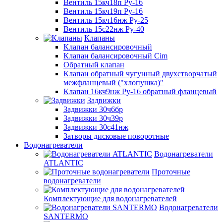
Вентиль 15кч18п Ру-16
Вентиль 15кч19п Ру-16
Вентиль 15кч16нж Ру-25
Вентиль 15с22нж Ру-40
Клапаны
Клапан балансировочный
Клапан балансировочный Cim
Обратный клапан
Клапан обратный чугунный двухстворчатый
межфланцевый ("хлопушка)"
Клапан 16кч9нж Ру-16 обратный фланцевый
Задвижки
Задвижки 30ч6бр
Задвижки 30ч39р
Задвижки 30с41нж
Затворы дисковые поворотные
Водонагреватели
Водонагреватели
ATLANTIC
Проточные
водонагреватели
Комплектующие для водонагревателей
Водонагреватели
SANTERMO