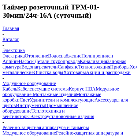
Таймер розеточный ТРМ-01-
30мин/24ч-16А (суточный)
Главная
-
Каталог
-
Электрика
Электрика
Отопление
Водоснабжение
Полипропилен
AntiFire
Насосы
Детали трубопровода
Канализация
Запорная
арматура
Водонагреватели
Санфаянс
Теплоизоляция
Приборы
Хо
металлические
Очистка воды
Хозтовары
Акции и распродажи
-
Модульное оборудование
Кабель
Кабеленесущие системы
Корпус НВА
Модульное
оборудование
Монтажные изделия
Монтажные
коробки
Свет
Удлинители и комплектующие
Аксессуары для
щитов
Инструменты
Промышленное
оборудование
Теплотехника и
вентиляторы
Электроустановочные изделия
-
Релейно-защитная аппаратура и таймеры
Модульное оборудование
Релейно-защитная аппаратура и