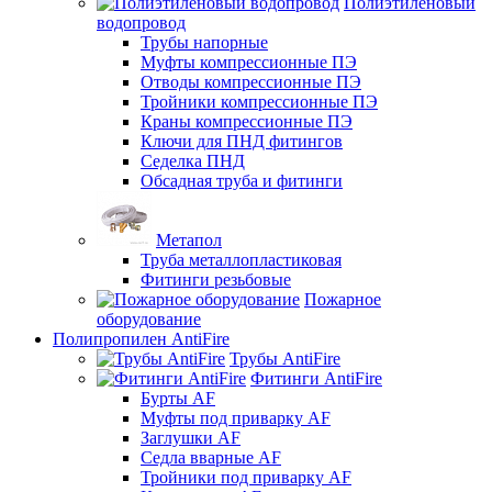
Полиэтиленовый
водопровод
Трубы напорные
Муфты компрессионные ПЭ
Отводы компрессионные ПЭ
Тройники компрессионные ПЭ
Краны компрессионные ПЭ
Ключи для ПНД фитингов
Седелка ПНД
Обсадная труба и фитинги
Метапол
Труба металлопластиковая
Фитинги резьбовые
Пожарное
оборудование
Полипропилен AntiFire
Трубы AntiFire
Фитинги AntiFire
Бурты AF
Муфты под приварку AF
Заглушки AF
Седла вварные AF
Тройники под приварку AF