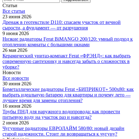
Статьи
Все cтатьи
23 июня 2026
Дренаж в геотекстиле D110: спасаем участок от вечной
сырости, а фундамент — от разрушения
9 июня 2026
Низкие радиаторы Ferat BiMANGO 200/120: умный подход к
отоплению комнаты с большими окнами
26 мая 2026
Керамический унитаз-компакт Ferat «ФРЭНД»: как выбрать
современную сантехнику и навсегда забыть о сложностях в
уборке?
Новости
Все новости
30 июня 2026
Биметаллические радиаторы Ferat «БИПРИКОТ» 500x80: как
выбрать идеальную батарею для квартиры и почему лето —
лучшее время для замены отопления?
16 июня 2026
Трубы ПНД для наружного водопровода: как провести
питьевую воду на участок раз и навсегда?
2 июня 2026
Чугунные радиаторы ЕВРОЛАЙМ 580/80: новый дизайн
старой надежности. Стоит ли возвращаться к чугуну?