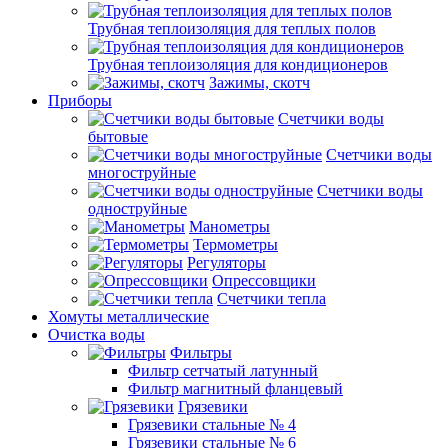
Трубная теплоизоляция для теплых полов
Трубная теплоизоляция для кондиционеров
Зажимы, скотч
Приборы
Счетчики воды
бытовые
Счетчики воды
многоструйные
Счетчики воды
одноструйные
Манометры
Термометры
Регуляторы
Опрессовщики
Счетчики тепла
Хомуты металлические
Очистка воды
Фильтры
Фильтр сетчатый латунный
Фильтр магнитный фланцевый
Грязевики
Грязевики стальные № 4
Грязевики стальные № 6