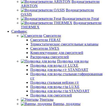
Водонагреватели
ARISTON
Водонагреватели
OASIS
Водонагреватели Ferat
Водонагреватели
THERMEX
Санфаянс
Смесители
Смесители FERAT
Термостатические смесительные клапаны
Смесители SWES
Комплектующие для смесителей
Распродажа смесителей
Подводка для воды
Подводка для воды г/г LUXE
Подводка для воды г/г STANDART
Подводка для воды стальная гофрированная
г/г
Подводка стальная нейлон г/г
Подводка для воды г/ш LUXE
Подводка для воды г/ш STANDART
Подводка для смесителей
Унитазы
Ванны, поддоны