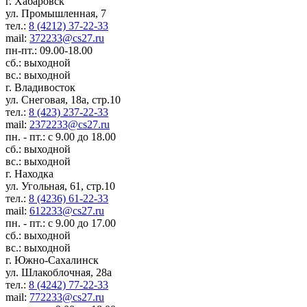
г. Хабаровск
ул. Промышленная, 7
тел.:
8 (4212) 37-22-33
mail:
372233@cs27.ru
пн-пт.: 09.00-18.00
сб.: выходной
вс.: выходной
г. Владивосток
ул. Снеговая, 18а, стр.10
тел.:
8 (423) 237-22-33
mail:
2372233@cs27.ru
пн. - пт.: с 9.00 до 18.00
сб.: выходной
вс.: выходной
г. Находка
ул. Угольная, 61, стр.10
тел.:
8 (4236) 61-22-33
mail:
612233@cs27.ru
пн. - пт.: с 9.00 до 17.00
сб.: выходной
вс.: выходной
г. Южно-Сахалинск
ул. Шлакоблочная, 28а
тел.:
8 (4242) 77-22-33
mail:
772233@cs27.ru