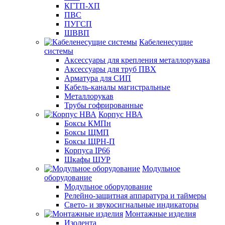
КГТП-ХП
ПВС
ПУГСП
ШВВП
Кабеленесущие
системы
Аксессуары для крепления металлорукава
Аксессуары для труб ПВХ
Арматура для СИП
Кабель-каналы магистральные
Металлорукав
Трубы гофрированные
Корпус НВА
Боксы КМПн
Боксы ЩМП
Боксы ЩРН-П
Корпуса IP66
Шкафы ЩУР
Модульное
оборудование
Модульное оборудование
Релейно-защитная аппаратура и таймеры
Свето- и звукосигнальные индикаторы
Монтажные изделия
Изолента