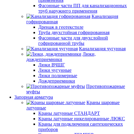
применения
Фасонные части ПП для канализационных
труб наружнего применения
Канализация
гофрированная
Дренаж в геотекстиле
Труба двухстойная гофрированная
Фасонные части для двухслойной
гофрированной трубы
Канализация чугунная
Люки,
дождеприемники
Люки ВЧШГ
Люки чугунные
Люки полимерные
Дождеприемники
Противопожарные
муфты
Запорная арматура
Краны шаровые
латунные
Краны латунные СТАНДАРТ
Краны латунные никелированные ЛЮКС
Краны для подключения сантехнических
приборов