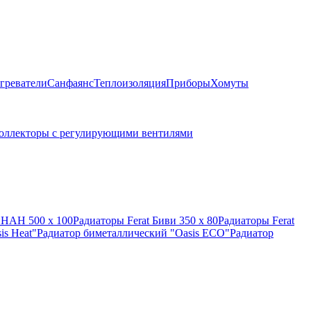
греватели
Санфаянс
Теплоизоляция
Приборы
Хомуты
оллекторы с регулирующими вентилями
иНАН 500 х 100
Радиаторы Ferat Биви 350 х 80
Радиаторы Ferat
is Heat"
Радиатор биметаллический "Oasis ECO"
Радиатор