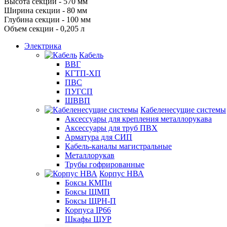
Высота секции - 570 мм
Ширина секции - 80 мм
Глубина секции - 100 мм
Объем секции - 0,205 л
Электрика
Кабель
ВВГ
КГТП-ХП
ПВС
ПУГСП
ШВВП
Кабеленесущие системы
Аксессуары для крепления металлорукава
Аксессуары для труб ПВХ
Арматура для СИП
Кабель-каналы магистральные
Металлорукав
Трубы гофрированные
Корпус НВА
Боксы КМПн
Боксы ЩМП
Боксы ЩРН-П
Корпуса IP66
Шкафы ЩУР