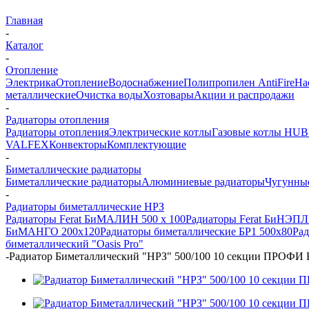
Главная
-
Каталог
-
Отопление
Электрика
Отопление
Водоснабжение
Полипропилен AntiFire
На
металлические
Очистка воды
Хозтовары
Акции и распродажи
-
Радиаторы отопления
Радиаторы отопления
Электрические котлы
Газовые котлы HU
VALFEX
Конвекторы
Комплектующие
-
Биметаллические радиаторы
Биметаллические радиаторы
Алюминиевые радиаторы
Чугунны
-
Радиаторы биметаллические НРЗ
Радиаторы Ferat БиМАЛИН 500 х 100
Радиаторы Ferat БиНЭПЛ 
БиМАНГО 200х120
Радиаторы биметаллические БР1 500х80
Ра
биметаллический "Oasis Pro"
-
Радиатор Биметаллический "НРЗ" 500/100 10 секции ПРОФИ