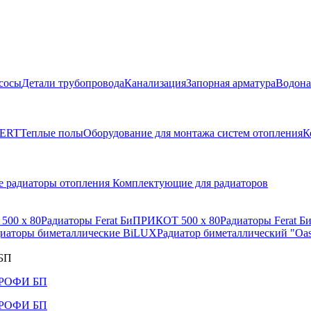
сосы
Детали трубопровода
Канализация
Запорная арматура
Водона
BERT
Теплые полы
Оборудование для монтажа систем отопления
К
е радиаторы отопления
Комплектующие для радиаторов
500 x 80
Радиаторы Ferat БиПРИКОТ 500 х 80
Радиаторы Ferat Б
диаторы биметаллические BiLUX
Радиатор биметаллический "Oas
 БП