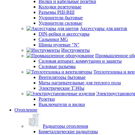
Вилки и кабельные розетки
Колодки розеточные
Разъемы РШ-ВШ
Удлинители бытовые
Удлинители силовые
Аксессуары для щитов
DIN-рейки и аксессуары
Сальники MG
Шины нулевые "N"
Инструменты
Промышленное об
Силовая аппарат. коммутации и защиты
Силовые разъемы
Теплотехника и ве
Вентиляторы бытовые
Маты нагревательные для теплого пола
Электрические ТЭНы
Электроустановоч
Розетки
Выключатели и вилки
Отопление
Радиаторы отопления
Биметаллические радиаторы