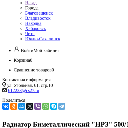
Назад
Города
Благовещенск
Владивосток
Находка
Хабаровск
Чита
Южно-Сахалинск
Войти
Мой кабинет
Корзина
0
Сравнение товаров
0
Контактная информация
ул. Угольная, 61, стр.10
612233@cs27.ru
Поделиться
Радиатор Биметаллический "НРЗ" 500