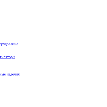
орудование
нтиляторы
ные изделия