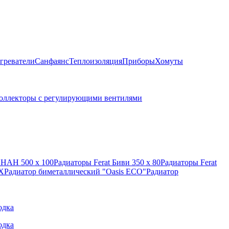
греватели
Санфаянс
Теплоизоляция
Приборы
Хомуты
оллекторы с регулирующими вентилями
иНАН 500 х 100
Радиаторы Ferat Биви 350 х 80
Радиаторы Ferat
X
Радиатор биметаллический "Oasis ECO"
Радиатор