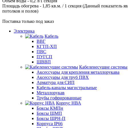
Объем воды - 0,2 л/1 секция
Площадь обогрева - 1,85 кв.м. / 1 секция (Данный показатель 
потолков и полов)
Поставка только под заказ
Электрика
Кабель
ВВГ
КГТП-ХП
ПВС
ПУГСП
ШВВП
Кабеленесущие системы
Аксессуары для крепления металлорукава
Аксессуары для труб ПВХ
Арматура для СИП
Кабель-каналы магистральные
Металлорукав
Трубы гофрированные
Корпус НВА
Боксы КМПн
Боксы ЩМП
Боксы ЩРН-П
Корпуса IP66