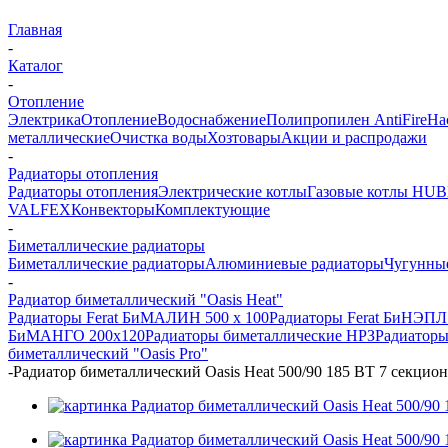
Главная
-
Каталог
-
Отопление
Электрика
Отопление
Водоснабжение
Полипропилен AntiFire
На
металлические
Очистка воды
Хозтовары
Акции и распродажи
-
Радиаторы отопления
Радиаторы отопления
Электрические котлы
Газовые котлы HU
VALFEX
Конвекторы
Комплектующие
-
Биметаллические радиаторы
Биметаллические радиаторы
Алюминиевые радиаторы
Чугунны
-
Радиатор биметаллический "Oasis Heat"
Радиаторы Ferat БиМАЛИН 500 х 100
Радиаторы Ferat БиНЭПЛ 
БиМАНГО 200х120
Радиаторы биметаллические НРЗ
Радиаторы
биметаллический "Oasis Pro"
-
Радиатор биметаллический Oasis Heat 500/90 185 ВТ 7 секцио