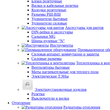
Блоки розеточные
Вилки и кабельные розетки
Колодки розеточные
Разъемы РШ-ВШ
Удлинители бытовые
Удлинители силовые
Аксессуары для щитов
DIN-рейки и аксессуары
Сальники MG
Шины нулевые "N"
Инструменты
Промышленное об
Силовая аппарат. коммутации и защиты
Силовые разъемы
Теплотехника и ве
Вентиляторы бытовые
Маты нагревательные для теплого пола
Электрические ТЭНы
Электроустановочные изделия
Розетки
Выключатели и вилки
Отопление
Радиаторы отопления