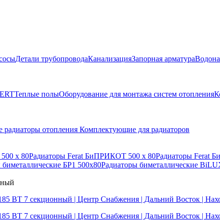
сосы
Детали трубопровода
Канализация
Запорная арматура
Водона
BERT
Теплые полы
Оборудование для монтажа систем отопления
К
е радиаторы отопления
Комплектующие для радиаторов
500 x 80
Радиаторы Ferat БиПРИКОТ 500 х 80
Радиаторы Ferat Б
 биметаллические БР1 500х80
Радиаторы биметаллические BiLU
нный