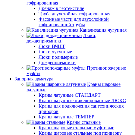
гофрированная
Дренаж в геотекстиле
Труба двухстойная гофрированная
Фасонные части для двухслойной
гофрированной трубы
Канализация чугунная
Люки,
дождеприемники
Люки ВЧШГ
Люки чугунные
Люки полимерные
Дождеприемники
Противопожарные
муфты
Запорная арматура
Краны шаровые
латунные
Краны латунные СТАНДАРТ
Краны латунные никелированные ЛЮКС
Краны для подключения сантехнических
приборов
Краны латунные ТЕМПЕР
Краны стальные
Краны шаровые стальные муфтовые
Краны шаровые стальные под приварку