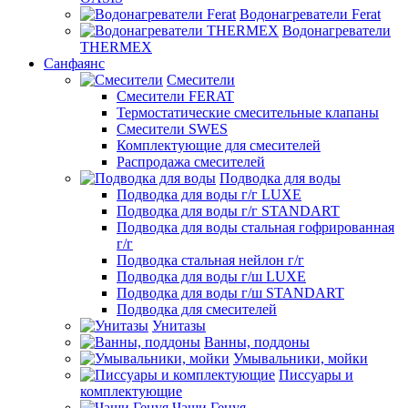
Водонагреватели Ferat
Водонагреватели
THERMEX
Санфаянс
Смесители
Смесители FERAT
Термостатические смесительные клапаны
Смесители SWES
Комплектующие для смесителей
Распродажа смесителей
Подводка для воды
Подводка для воды г/г LUXE
Подводка для воды г/г STANDART
Подводка для воды стальная гофрированная
г/г
Подводка стальная нейлон г/г
Подводка для воды г/ш LUXE
Подводка для воды г/ш STANDART
Подводка для смесителей
Унитазы
Ванны, поддоны
Умывальники, мойки
Писсуары и
комплектующие
Чаши Генуя