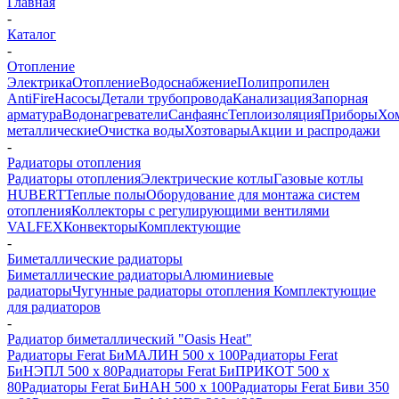
Главная
-
Каталог
-
Отопление
Электрика
Отопление
Водоснабжение
Полипропилен
AntiFire
Насосы
Детали трубопровода
Канализация
Запорная
арматура
Водонагреватели
Санфаянс
Теплоизоляция
Приборы
Хо
металлические
Очистка воды
Хозтовары
Акции и распродажи
-
Радиаторы отопления
Радиаторы отопления
Электрические котлы
Газовые котлы
HUBERT
Теплые полы
Оборудование для монтажа систем
отопления
Коллекторы с регулирующими вентилями
VALFEX
Конвекторы
Комплектующие
-
Биметаллические радиаторы
Биметаллические радиаторы
Алюминиевые
радиаторы
Чугунные радиаторы отопления
Комплектующие
для радиаторов
-
Радиатор биметаллический "Oasis Heat"
Радиаторы Ferat БиМАЛИН 500 х 100
Радиаторы Ferat
БиНЭПЛ 500 x 80
Радиаторы Ferat БиПРИКОТ 500 х
80
Радиаторы Ferat БиНАН 500 х 100
Радиаторы Ferat Биви 350