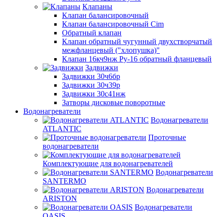
Клапаны
Клапан балансировочный
Клапан балансировочный Cim
Обратный клапан
Клапан обратный чугунный двухстворчатый
межфланцевый ("хлопушка)"
Клапан 16кч9нж Ру-16 обратный фланцевый
Задвижки
Задвижки 30ч6бр
Задвижки 30ч39р
Задвижки 30с41нж
Затворы дисковые поворотные
Водонагреватели
Водонагреватели
ATLANTIC
Проточные
водонагреватели
Комплектующие для водонагревателей
Водонагреватели
SANTERMO
Водонагреватели
ARISTON
Водонагреватели
OASIS