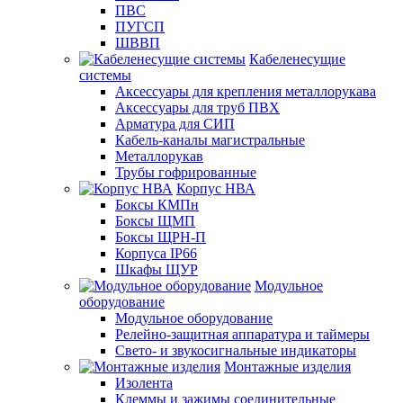
ПВС
ПУГСП
ШВВП
Кабеленесущие
системы
Аксессуары для крепления металлорукава
Аксессуары для труб ПВХ
Арматура для СИП
Кабель-каналы магистральные
Металлорукав
Трубы гофрированные
Корпус НВА
Боксы КМПн
Боксы ЩМП
Боксы ЩРН-П
Корпуса IP66
Шкафы ЩУР
Модульное
оборудование
Модульное оборудование
Релейно-защитная аппаратура и таймеры
Свето- и звукосигнальные индикаторы
Монтажные изделия
Изолента
Клеммы и зажимы соединительные