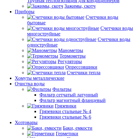
Трубная теплоизоляция для кондиционеров
Зажимы, скотч
Приборы
Счетчики воды
бытовые
Счетчики воды
многоструйные
Счетчики воды
одноструйные
Манометры
Термометры
Регуляторы
Опрессовщики
Счетчики тепла
Хомуты металлические
Очистка воды
Фильтры
Фильтр сетчатый латунный
Фильтр магнитный фланцевый
Грязевики
Грязевики стальные № 4
Грязевики стальные № 6
Хозтовары
Баки, емкости
Герметики