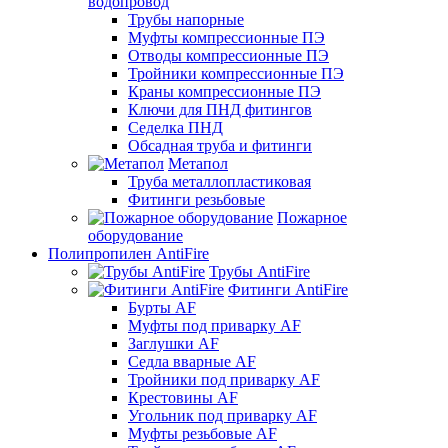
водопровод
Трубы напорные
Муфты компрессионные ПЭ
Отводы компрессионные ПЭ
Тройники компрессионные ПЭ
Краны компрессионные ПЭ
Ключи для ПНД фитингов
Седелка ПНД
Обсадная труба и фитинги
Метапол
Труба металлопластиковая
Фитинги резьбовые
Пожарное
оборудование
Полипропилен AntiFire
Трубы AntiFire
Фитинги AntiFire
Бурты AF
Муфты под приварку AF
Заглушки AF
Седла вварные AF
Тройники под приварку AF
Крестовины AF
Угольник под приварку AF
Муфты резьбовые AF