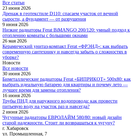
Все cтатьи
23 июня 2026
Дренаж в геотекстиле D110: спасаем участок от вечной
сырости, а фундамент — от разрушения
9 июня 2026
Низкие радиаторы Ferat BiMANGO 200/120: умный подход к
отоплению комнаты с большими окнами
26 мая 2026
Керамический унитаз-компакт Ferat «ФРЭНД»: как выбрать
современную сантехнику и навсегда забыть о сложностях в
уборке?
Новости
Все новости
30 июня 2026
Биметаллические радиаторы Ferat «БИПРИКОТ» 500x80: как
выбрать идеальную батарею для квартиры и почему лето —
лучшее время для замены отопления?
16 июня 2026
Трубы ПНД для наружного водопровода: как провести
питьевую воду на участок раз и навсегда?
2 июня 2026
Чугунные радиаторы ЕВРОЛАЙМ 580/80: новый дизайн
старой надежности. Стоит ли возвращаться к чугуну?
г. Хабаровск
ул. Промышленная, 7