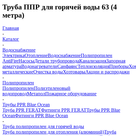
Труба ППР для горячей воды 63 (4
метра)
Главная
-
Каталог
-
Водоснабжение
Электрика
Отопление
Водоснабжение
Полипропилен
AntiFire
Насосы
Детали трубопровода
Канализация
Запорная
арматура
Водонагреватели
Санфаянс
Теплоизоляция
Приборы
Хо
металлические
Очистка воды
Хозтовары
Акции и распродажи
-
Полипропилен
Полипропилен
Полиэтиленовый
водопровод
Метапол
Пожарное оборудование
-
Трубы PPR Blue Ocean
Труба PPR FERAT
Фитинги PPR FERAT
Трубы PPR Blue
Ocean
Фитинги PPR Blue Ocean
-
Труба полипропилен для горячей воды
Труба полипропилен для отопления (алюминий)
Труба