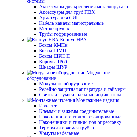
системы
Аксессуары для крепления металлорукава
Аксессуары для труб ПВХ
Арматура для СИП
Кабель-каналы магистральные
Металлорукав
Трубы гофрированные
Корпус НВА
Боксы КМПн
Боксы ЩМП
Боксы ЩРН-П
Корпуса IP66
Шкафы ЩУР
Модульное
оборудование
Модульное оборудование
Релейно-защитная аппаратура и таймеры
Свето- и звукосигнальные индикаторы
Монтажные изделия
Изолента
Клеммы и зажимы соединительные
Наконечники и гильзы изолированные
Наконечники и гильзы под опрессовку
Термоусаживаемая трубка
Хомуты кабельные