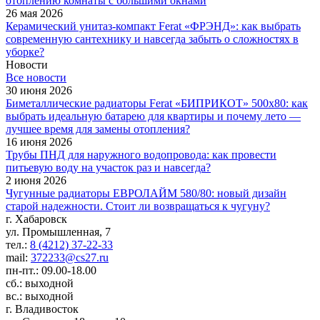
отоплению комнаты с большими окнами
26 мая 2026
Керамический унитаз-компакт Ferat «ФРЭНД»: как выбрать
современную сантехнику и навсегда забыть о сложностях в
уборке?
Новости
Все новости
30 июня 2026
Биметаллические радиаторы Ferat «БИПРИКОТ» 500x80: как
выбрать идеальную батарею для квартиры и почему лето —
лучшее время для замены отопления?
16 июня 2026
Трубы ПНД для наружного водопровода: как провести
питьевую воду на участок раз и навсегда?
2 июня 2026
Чугунные радиаторы ЕВРОЛАЙМ 580/80: новый дизайн
старой надежности. Стоит ли возвращаться к чугуну?
г. Хабаровск
ул. Промышленная, 7
тел.:
8 (4212) 37-22-33
mail:
372233@cs27.ru
пн-пт.: 09.00-18.00
сб.: выходной
вс.: выходной
г. Владивосток