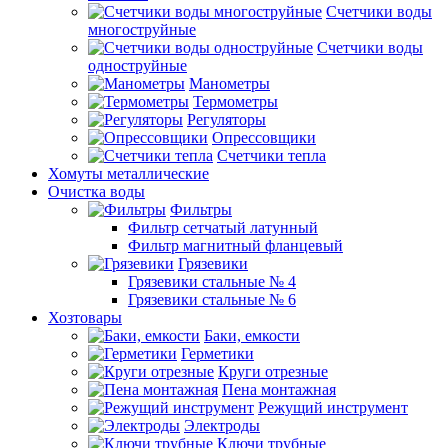
Счетчики воды
многоструйные
Счетчики воды
одноструйные
Манометры
Термометры
Регуляторы
Опрессовщики
Счетчики тепла
Хомуты металлические
Очистка воды
Фильтры
Фильтр сетчатый латунный
Фильтр магнитный фланцевый
Грязевики
Грязевики стальные № 4
Грязевики стальные № 6
Хозтовары
Баки, емкости
Герметики
Круги отрезные
Пена монтажная
Режущий инструмент
Электроды
Ключи трубные