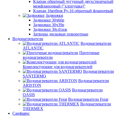
Клапан обратный чугунный двухстворчатый
межфланцевый ("хлопушка)"
Клапан 16кч9нж Ру-16 обратный фланцевый
Задвижки
Задвижки 30ч6бр
Задвижки 30ч39р
Задвижки 30с41нж
Затворы дисковые поворотные
Водонагреватели
Водонагреватели
ATLANTIC
Проточные
водонагреватели
Комплектующие для водонагревателей
Водонагреватели
SANTERMO
Водонагреватели
ARISTON
Водонагреватели
OASIS
Водонагреватели Ferat
Водонагреватели
THERMEX
Санфаянс