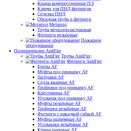
Краны компрессионные ПЭ
Ключи для ПНД фитингов
Седелка ПНД
Обсадная труба и фитинги
Метапол
Труба металлопластиковая
Фитинги резьбовые
Пожарное
оборудование
Полипропилен AntiFire
Трубы AntiFire
Фитинги AntiFire
Бурты AF
Муфты под приварку AF
Заглушки AF
Седла вварные AF
Тройники под приварку AF
Крестовины AF
Угольник под приварку AF
Муфты резьбовые AF
Тройники резьбовые AF
Фитинги с накидкой гайкой AF
Муфты разъемные AF
Угольники резьбовые AF
Краны шаровые AF