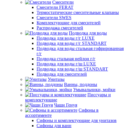
Смесители
Смесители FERAT
Термостатические смесительные клапаны
Смесители SWES
Комплектующие для смесителей
Распродажа смесителей
Подводка для воды
Подводка для воды г/г LUXE
Подводка для воды г/г STANDART
Подводка для воды стальная гофрированная
г/г
Подводка стальная нейлон г/г
Подводка для воды г/ш LUXE
Подводка для воды г/ш STANDART
Подводка для смесителей
Унитазы
Ванны, поддоны
Умывальники, мойки
Писсуары и
комплектующие
Чаши Генуя
Сифоны в
ассортименте
Сифоны и комплектующие для унитазов
Сифоны для ванн