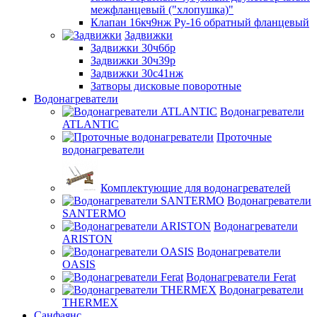
межфланцевый ("хлопушка)"
Клапан 16кч9нж Ру-16 обратный фланцевый
Задвижки
Задвижки 30ч6бр
Задвижки 30ч39р
Задвижки 30с41нж
Затворы дисковые поворотные
Водонагреватели
Водонагреватели
ATLANTIC
Проточные
водонагреватели
Комплектующие для водонагревателей
Водонагреватели
SANTERMO
Водонагреватели
ARISTON
Водонагреватели
OASIS
Водонагреватели Ferat
Водонагреватели
THERMEX
Санфаянс