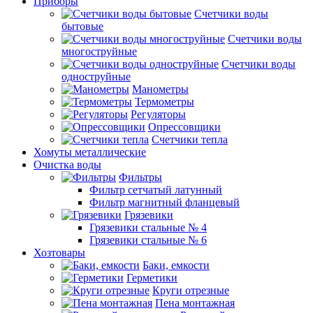
Приборы
Счетчики воды
бытовые
Счетчики воды
многоструйные
Счетчики воды
одноструйные
Манометры
Термометры
Регуляторы
Опрессовщики
Счетчики тепла
Хомуты металлические
Очистка воды
Фильтры
Фильтр сетчатый латунный
Фильтр магнитный фланцевый
Грязевики
Грязевики стальные № 4
Грязевики стальные № 6
Хозтовары
Баки, емкости
Герметики
Круги отрезные
Пена монтажная