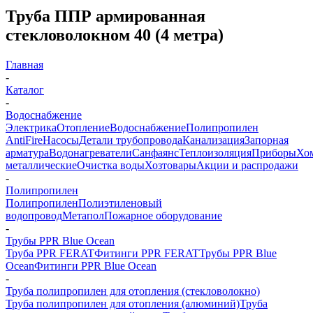
Труба ППР армированная
стекловолокном 40 (4 метра)
Главная
-
Каталог
-
Водоснабжение
Электрика
Отопление
Водоснабжение
Полипропилен
AntiFire
Насосы
Детали трубопровода
Канализация
Запорная
арматура
Водонагреватели
Санфаянс
Теплоизоляция
Приборы
Хо
металлические
Очистка воды
Хозтовары
Акции и распродажи
-
Полипропилен
Полипропилен
Полиэтиленовый
водопровод
Метапол
Пожарное оборудование
-
Трубы PPR Blue Ocean
Труба PPR FERAT
Фитинги PPR FERAT
Трубы PPR Blue
Ocean
Фитинги PPR Blue Ocean
-
Труба полипропилен для отопления (стекловолокно)
Труба полипропилен для отопления (алюминий)
Труба