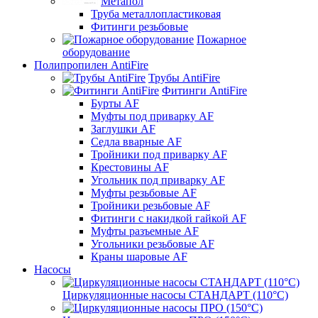
Метапол
Труба металлопластиковая
Фитинги резьбовые
Пожарное
оборудование
Полипропилен AntiFire
Трубы AntiFire
Фитинги AntiFire
Бурты AF
Муфты под приварку AF
Заглушки AF
Седла вварные AF
Тройники под приварку AF
Крестовины AF
Угольник под приварку AF
Муфты резьбовые AF
Тройники резьбовые AF
Фитинги с накидкой гайкой AF
Муфты разъемные AF
Угольники резьбовые AF
Краны шаровые AF
Насосы
Циркуляционные насосы СТАНДАРТ (110°C)