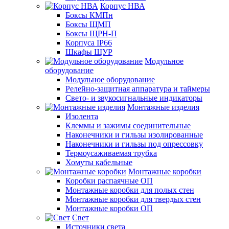
Корпус НВА
Боксы КМПн
Боксы ЩМП
Боксы ЩРН-П
Корпуса IP66
Шкафы ЩУР
Модульное
оборудование
Модульное оборудование
Релейно-защитная аппаратура и таймеры
Свето- и звукосигнальные индикаторы
Монтажные изделия
Изолента
Клеммы и зажимы соединительные
Наконечники и гильзы изолированные
Наконечники и гильзы под опрессовку
Термоусаживаемая трубка
Хомуты кабельные
Монтажные коробки
Коробки распаячные ОП
Монтажные коробки для полых стен
Монтажные коробки для твердых стен
Монтажные коробки ОП
Свет
Источники света