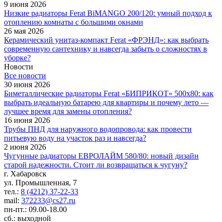
9 июня 2026
Низкие радиаторы Ferat BiMANGO 200/120: умный подход к
отоплению комнаты с большими окнами
26 мая 2026
Керамический унитаз-компакт Ferat «ФРЭНД»: как выбрать
современную сантехнику и навсегда забыть о сложностях в
уборке?
Новости
Все новости
30 июня 2026
Биметаллические радиаторы Ferat «БИПРИКОТ» 500x80: как
выбрать идеальную батарею для квартиры и почему лето —
лучшее время для замены отопления?
16 июня 2026
Трубы ПНД для наружного водопровода: как провести
питьевую воду на участок раз и навсегда?
2 июня 2026
Чугунные радиаторы ЕВРОЛАЙМ 580/80: новый дизайн
старой надежности. Стоит ли возвращаться к чугуну?
г. Хабаровск
ул. Промышленная, 7
тел.:
8 (4212) 37-22-33
mail:
372233@cs27.ru
пн-пт.: 09.00-18.00
сб.: выходной