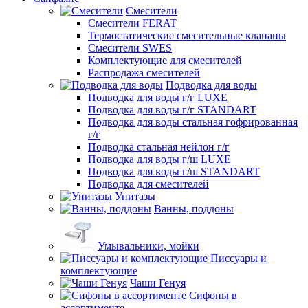
Смесители
Смесители FERAT
Термостатические смесительные клапаны
Смесители SWES
Комплектующие для смесителей
Распродажа смесителей
Подводка для воды
Подводка для воды г/г LUXE
Подводка для воды г/г STANDART
Подводка для воды стальная гофрированная
г/г
Подводка стальная нейлон г/г
Подводка для воды г/ш LUXE
Подводка для воды г/ш STANDART
Подводка для смесителей
Унитазы
Ванны, поддоны
Умывальники, мойки
Писсуары и
комплектующие
Чаши Генуя
Сифоны в
ассортименте