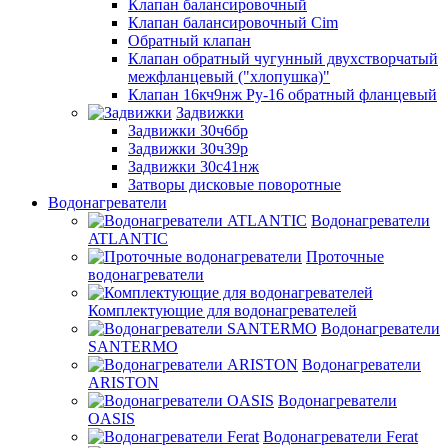
Клапан балансировочный
Клапан балансировочный Cim
Обратный клапан
Клапан обратный чугунный двухстворчатый
межфланцевый ("хлопушка)"
Клапан 16кч9нж Ру-16 обратный фланцевый
Задвижки
Задвижки 30ч6бр
Задвижки 30ч39р
Задвижки 30с41нж
Затворы дисковые поворотные
Водонагреватели
Водонагреватели
ATLANTIC
Проточные
водонагреватели
Комплектующие для водонагревателей
Водонагреватели
SANTERMO
Водонагреватели
ARISTON
Водонагреватели
OASIS
Водонагреватели Ferat