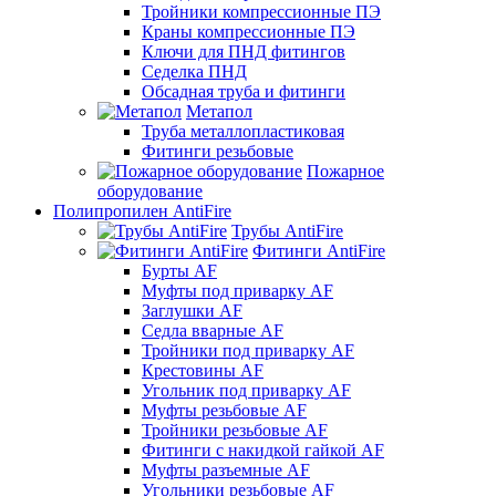
Тройники компрессионные ПЭ
Краны компрессионные ПЭ
Ключи для ПНД фитингов
Седелка ПНД
Обсадная труба и фитинги
Метапол
Труба металлопластиковая
Фитинги резьбовые
Пожарное
оборудование
Полипропилен AntiFire
Трубы AntiFire
Фитинги AntiFire
Бурты AF
Муфты под приварку AF
Заглушки AF
Седла вварные AF
Тройники под приварку AF
Крестовины AF
Угольник под приварку AF
Муфты резьбовые AF
Тройники резьбовые AF
Фитинги с накидкой гайкой AF
Муфты разъемные AF
Угольники резьбовые AF