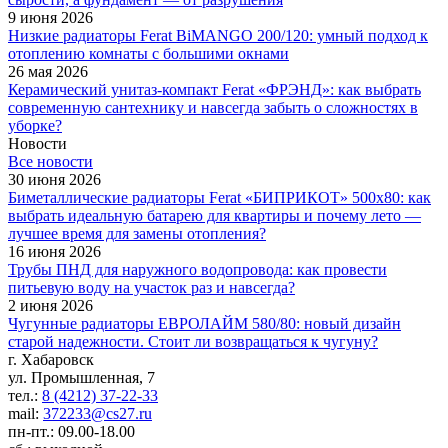
9 июня 2026
Низкие радиаторы Ferat BiMANGO 200/120: умный подход к
отоплению комнаты с большими окнами
26 мая 2026
Керамический унитаз-компакт Ferat «ФРЭНД»: как выбрать
современную сантехнику и навсегда забыть о сложностях в
уборке?
Новости
Все новости
30 июня 2026
Биметаллические радиаторы Ferat «БИПРИКОТ» 500x80: как
выбрать идеальную батарею для квартиры и почему лето —
лучшее время для замены отопления?
16 июня 2026
Трубы ПНД для наружного водопровода: как провести
питьевую воду на участок раз и навсегда?
2 июня 2026
Чугунные радиаторы ЕВРОЛАЙМ 580/80: новый дизайн
старой надежности. Стоит ли возвращаться к чугуну?
г. Хабаровск
ул. Промышленная, 7
тел.:
8 (4212) 37-22-33
mail:
372233@cs27.ru
пн-пт.: 09.00-18.00