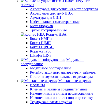
Кабеленесущие
системы
Аксессуары для крепления металлорукава
Аксессуары для труб ПВХ
Арматура для СИП
Кабель-каналы магистральные
Металлорукав
Трубы гофрированные
Корпус НВА
Боксы КМПн
Боксы ЩМП
Боксы ЩРН-П
Корпуса IP66
Шкафы ЩУР
Модульное
оборудование
Модульное оборудование
Релейно-защитная аппаратура и таймеры
Свето- и звукосигнальные индикаторы
Монтажные изделия
Изолента
Клеммы и зажимы соединительные
Наконечники и гильзы изолированные
Наконечники и гильзы под опрессовку
Термоусаживаемая трубка