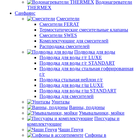
Водонагреватели
THERMEX
Санфаянс
Смесители
Смесители FERAT
Термостатические смесительные клапаны
Смесители SWES
Комплектующие для смесителей
Распродажа смесителей
Подводка для воды
Подводка для воды г/г LUXE
Подводка для воды г/г STANDART
Подводка для воды стальная гофрированная
г/г
Подводка стальная нейлон г/г
Подводка для воды г/ш LUXE
Подводка для воды г/ш STANDART
Подводка для смесителей
Унитазы
Ванны, поддоны
Умывальники, мойки
Писсуары и
комплектующие
Чаши Генуя
Сифоны в