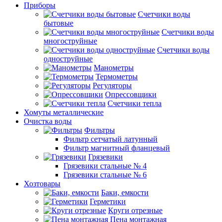
Приборы
Счетчики воды
бытовые
Счетчики воды
многоструйные
Счетчики воды
одноструйные
Манометры
Термометры
Регуляторы
Опрессовщики
Счетчики тепла
Хомуты металлические
Очистка воды
Фильтры
Фильтр сетчатый латунный
Фильтр магнитный фланцевый
Грязевики
Грязевики стальные № 4
Грязевики стальные № 6
Хозтовары
Баки, емкости
Герметики
Круги отрезные
Пена монтажная