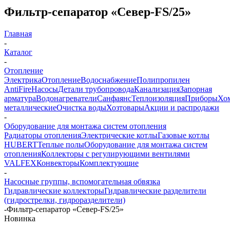
Фильтр-сепаратор «Север-FS/25»
Главная
-
Каталог
-
Отопление
Электрика
Отопление
Водоснабжение
Полипропилен
AntiFire
Насосы
Детали трубопровода
Канализация
Запорная
арматура
Водонагреватели
Санфаянс
Теплоизоляция
Приборы
Хо
металлические
Очистка воды
Хозтовары
Акции и распродажи
-
Оборудование для монтажа систем отопления
Радиаторы отопления
Электрические котлы
Газовые котлы
HUBERT
Теплые полы
Оборудование для монтажа систем
отопления
Коллекторы с регулирующими вентилями
VALFEX
Конвекторы
Комплектующие
-
Насосные группы, вспомогательная обвязка
Гидравлические коллекторы
Гидравлические разделители
(гидрострелки, гидроразделители)
-
Фильтр-сепаратор «Север-FS/25»
Новинка