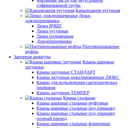
Фасонные части для двухслойной
гофрированной трубы
Канализация чугунная
Люки,
дождеприемники
Люки ВЧШГ
Люки чугунные
Люки полимерные
Дождеприемники
Противопожарные
муфты
Запорная арматура
Краны шаровые
латунные
Краны латунные СТАНДАРТ
Краны латунные никелированные ЛЮКС
Краны для подключения сантехнических
приборов
Краны латунные ТЕМПЕР
Краны стальные
Краны шаровые стальные муфтовые
Краны шаровые стальные под приварку
Краны шаровые стальные под приварку
полный проход
Краны шаровые стальные фланцевые