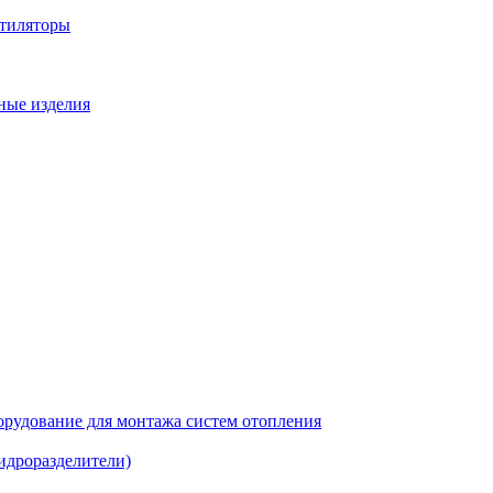
нтиляторы
ные изделия
рудование для монтажа систем отопления
идроразделители)