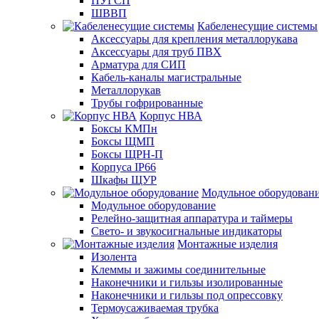
ПУГСП
ШВВП
Кабеленесущие системы
Аксессуары для крепления металлорукава
Аксессуары для труб ПВХ
Арматура для СИП
Кабель-каналы магистральные
Металлорукав
Трубы гофрированные
Корпус НВА
Боксы КМПн
Боксы ЩМП
Боксы ЩРН-П
Корпуса IP66
Шкафы ЩУР
Модульное оборудован
Модульное оборудование
Релейно-защитная аппаратура и таймеры
Свето- и звукосигнальные индикаторы
Монтажные изделия
Изолента
Клеммы и зажимы соединительные
Наконечники и гильзы изолированные
Наконечники и гильзы под опрессовку
Термоусаживаемая трубка