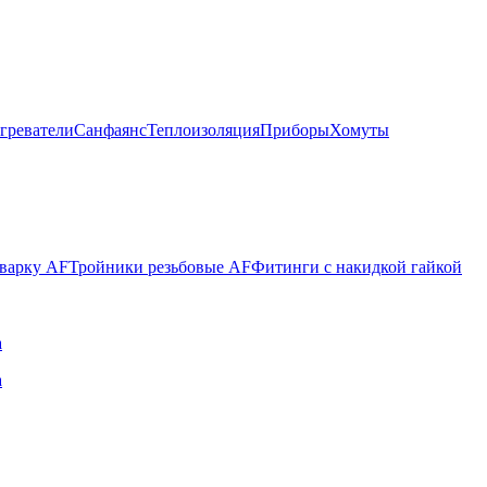
греватели
Санфаянс
Теплоизоляция
Приборы
Хомуты
варку AF
Тройники резьбовые AF
Фитинги с накидкой гайкой