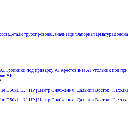
сосы
Детали трубопровода
Канализация
Запорная арматура
Водона
 AF
Тройники под приварку AF
Крестовины AF
Угольник под при
вые AF
Р