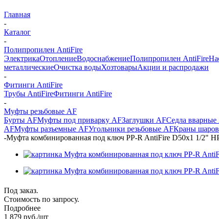
Главная
-
Каталог
-
Полипропилен AntiFire
Электрика
Отопление
Водоснабжение
Полипропилен AntiFire
На
металлические
Очистка воды
Хозтовары
Акции и распродажи
-
Фитинги AntiFire
Трубы AntiFire
Фитинги AntiFire
-
Муфты резьбовые AF
Бурты AF
Муфты под приварку AF
Заглушки AF
Седла вварные
AF
Муфты разъемные AF
Угольники резьбовые AF
Краны шаро
-
Муфта комбинированная под ключ PP-R AntiFire D50х1 1/2" Н
Под заказ.
Стоимость по запросу.
Подробнее
1 879
руб.
/шт