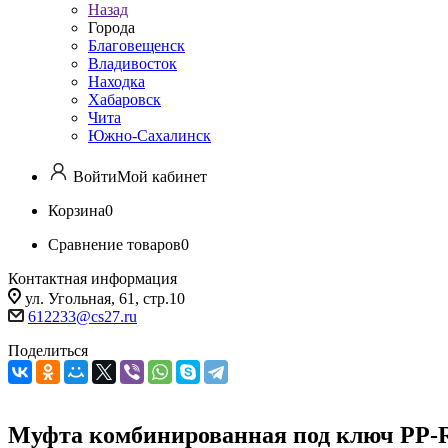
Назад
Города
Благовещенск
Владивосток
Находка
Хабаровск
Чита
Южно-Сахалинск
Войти
Мой кабинет
Корзина
0
Сравнение товаров
0
Контактная информация
ул. Угольная, 61, стр.10
612233@cs27.ru
Поделиться
Муфта комбинированная под ключ PP-R 