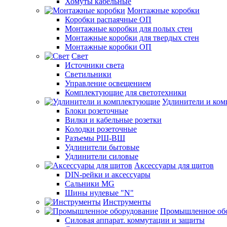
Хомуты кабельные
Монтажные коробки
Коробки распаячные ОП
Монтажные коробки для полых стен
Монтажные коробки для твердых стен
Монтажные коробки ОП
Свет
Источники света
Светильники
Управление освещением
Комплектующие для светотехники
Удлинители и ко
Блоки розеточные
Вилки и кабельные розетки
Колодки розеточные
Разъемы РШ-ВШ
Удлинители бытовые
Удлинители силовые
Аксессуары для щитов
DIN-рейки и аксессуары
Сальники MG
Шины нулевые "N"
Инструменты
Промышленное об
Силовая аппарат. коммутации и защиты