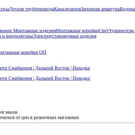
сосы
Детали трубопровода
Канализация
Запорная арматура
Водона
ование
Монтажные изделия
Монтажные коробки
Свет
Удлинители
а и вентиляторы
Электроустановочные изделия
онтажные коробки ОП
я заказа
ичаться от цен в розничных магазинах