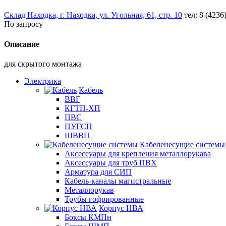
Склад Находка, г. Находка, ул. Угольная, 61, стр. 10
тел: 8 (4236
По запросу
Описание
для скрытого монтажа
Электрика
Кабель
ВВГ
КГТП-ХП
ПВС
ПУГСП
ШВВП
Кабеленесущие системы
Аксессуары для крепления металлорукава
Аксессуары для труб ПВХ
Арматура для СИП
Кабель-каналы магистральные
Металлорукав
Трубы гофрированные
Корпус НВА
Боксы КМПн