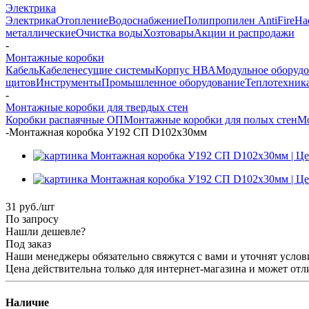
Электрика
Электрика
Отопление
Водоснабжение
Полипропилен AntiFire
На
металлические
Очистка воды
Хозтовары
Акции и распродажи
-
Монтажные коробки
Кабель
Кабеленесущие системы
Корпус НВА
Модульное оборуд
щитов
Инструменты
Промышленное оборудование
Теплотехник
-
Монтажные коробки для твердых стен
Коробки распаячные ОП
Монтажные коробки для полых стен
М
-
Монтажная коробка У192 СП D102х30мм
31
руб.
/шт
По запросу
Нашли дешевле?
Под заказ
Наши менеджеры обязательно свяжутся с вами и уточнят услови
Цена действительна только для интернет-магазина и может отл
Наличие