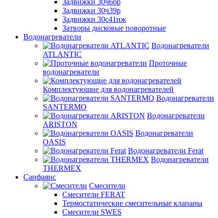
Задвижки 30ч6бр
Задвижки 30ч39р
Задвижки 30с41нж
Затворы дисковые поворотные
Водонагреватели
Водонагреватели
ATLANTIC
Проточные
водонагреватели
Комплектующие для водонагревателей
Водонагреватели
SANTERMO
Водонагреватели
ARISTON
Водонагреватели
OASIS
Водонагреватели Ferat
Водонагреватели
THERMEX
Санфаянс
Смесители
Смесители FERAT
Термостатические смесительные клапаны
Смесители SWES