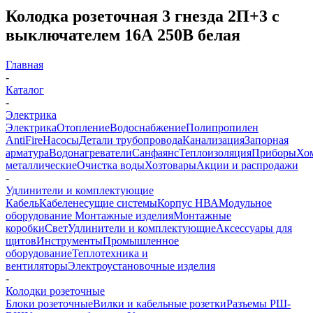
Колодка розеточная 3 гнезда 2П+3 c
выключателем 16А 250В белая
Главная
-
Каталог
-
Электрика
Электрика
Отопление
Водоснабжение
Полипропилен
AntiFire
Насосы
Детали трубопровода
Канализация
Запорная
арматура
Водонагреватели
Санфаянс
Теплоизоляция
Приборы
Хо
металлические
Очистка воды
Хозтовары
Акции и распродажи
-
Удлинители и комплектующие
Кабель
Кабеленесущие системы
Корпус НВА
Модульное
оборудование
Монтажные изделия
Монтажные
коробки
Свет
Удлинители и комплектующие
Аксессуары для
щитов
Инструменты
Промышленное
оборудование
Теплотехника и
вентиляторы
Электроустановочные изделия
-
Колодки розеточные
Блоки розеточные
Вилки и кабельные розетки
Разъемы РШ-