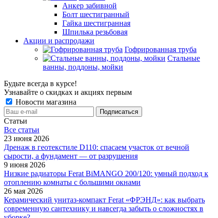
Анкер забивной
Болт шестигранный
Гайка шестигранная
Шпилька резьбовая
Акции и распродажи
Гофрированная труба
Стальные
ванны, поддоны, мойки
Будьте всегда в курсе!
Узнавайте о скидках и акциях первым
Новости магазина
Статьи
Все cтатьи
23 июня 2026
Дренаж в геотекстиле D110: спасаем участок от вечной
сырости, а фундамент — от разрушения
9 июня 2026
Низкие радиаторы Ferat BiMANGO 200/120: умный подход к
отоплению комнаты с большими окнами
26 мая 2026
Керамический унитаз-компакт Ferat «ФРЭНД»: как выбрать
современную сантехнику и навсегда забыть о сложностях в
уборке?