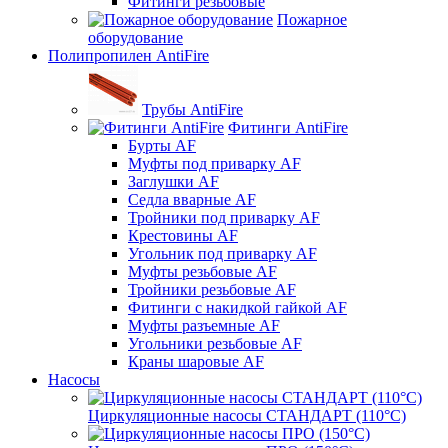
Фитинги резьбовые
Пожарное
оборудование
Полипропилен AntiFire
Трубы AntiFire
Фитинги AntiFire
Бурты AF
Муфты под приварку AF
Заглушки AF
Седла вварные AF
Тройники под приварку AF
Крестовины AF
Угольник под приварку AF
Муфты резьбовые AF
Тройники резьбовые AF
Фитинги с накидкой гайкой AF
Муфты разъемные AF
Угольники резьбовые AF
Краны шаровые AF
Насосы
Циркуляционные насосы СТАНДАРТ (110°C)