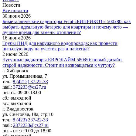
Новости
Все новости
30 июня 2026
Биметаллические радиаторы Ferat «БИПРИКОТ» 500x80: как
выбрать идеальную батарею для квартиры и почему лето —
лучшее время для замены отопления?
16 июня 2026
Трубы ПНД для наружного водопровода: как провести
питьевую воду на участок раз и навсегда?
2 июня 2026
Чугунные радиаторы ЕВРОЛАЙМ 580/80: новый дизайн
старой надежности. Стоит ли возвращаться к чугуну?
г. Хабаровск
ул. Промышленная, 7
тел.:
8 (4212) 37-22-33
mail:
372233@cs27.ru
пн-пт.: 09.00-18.00
сб.: выходной
вс.: выходной
г. Владивосток
ул. Снеговая, 18а, стр.10
тел.:
8 (423) 237-22-33
mail:
2372233@cs27.ru
пн. - пт.: с 9.00 до 18.00