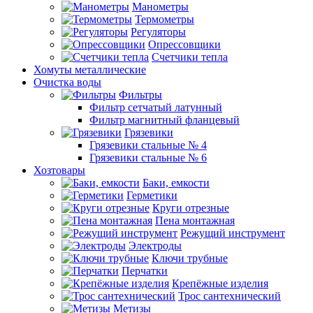
Манометры
Термометры
Регуляторы
Опрессовщики
Счетчики тепла
Хомуты металлические
Очистка воды
Фильтры
Фильтр сетчатый латунный
Фильтр магнитный фланцевый
Грязевики
Грязевики стальные № 4
Грязевики стальные № 6
Хозтовары
Баки, емкости
Герметики
Круги отрезные
Пена монтажная
Режущий инструмент
Электроды
Ключи трубные
Перчатки
Крепёжные изделия
Трос сантехнический
Метизы