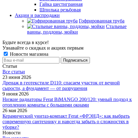
Гайка шестигранная
Шпилька резьбовая
Акции и распродажи
Гофрированная труба
Стальные
ванны, поддоны, мойки
Будьте всегда в курсе!
Узнавайте о скидках и акциях первым
Новости магазина
Статьи
Все cтатьи
23 июня 2026
Дренаж в геотекстиле D110: спасаем участок от вечной
сырости, а фундамент — от разрушения
9 июня 2026
Низкие радиаторы Ferat BiMANGO 200/120: умный подход к
отоплению комнаты с большими окнами
26 мая 2026
Керамический унитаз-компакт Ferat «ФРЭНД»: как выбрать
современную сантехнику и навсегда забыть о сложностях в
уборке?
Новости