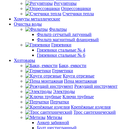
Регуляторы
Опрессовщики
Счетчики тепла
Хомуты металлические
Очистка воды
Фильтры
Фильтр сетчатый латунный
Фильтр магнитный фланцевый
Грязевики
Грязевики стальные № 4
Грязевики стальные № 6
Хозтовары
Баки, емкости
Герметики
Круги отрезные
Пена монтажная
Режущий инструмент
Электроды
Ключи трубные
Перчатки
Крепёжные изделия
Трос сантехнический
Метизы
Анкер забивной
Болт шестигранный