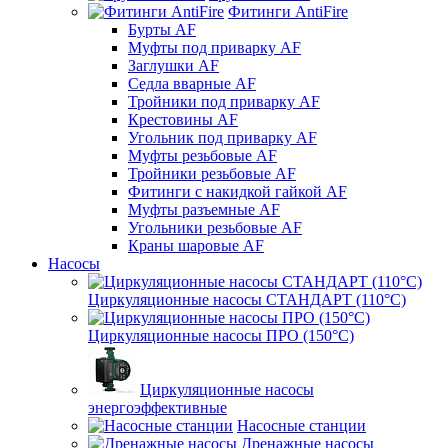
Фитинги AntiFire
Бурты AF
Муфты под приварку AF
Заглушки AF
Седла вварные AF
Тройники под приварку AF
Крестовины AF
Угольник под приварку AF
Муфты резьбовые AF
Тройники резьбовые AF
Фитинги с накидкой гайкой AF
Муфты разъемные AF
Угольники резьбовые AF
Краны шаровые AF
Насосы
Циркуляционные насосы СТАНДАРТ (110°C)
Циркуляционные насосы ПРО (150°C)
Циркуляционные насосы
энергоэффективные
Насосные станции
Дренажные насосы