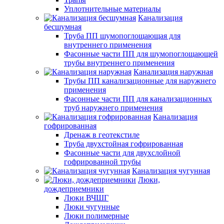
Уплотнительные материалы
Канализация
бесшумная
Труба ПП шумопоглощающая для
внутреннего применения
Фасонные части ПП для шумопоглощающей
трубы внутреннего применения
Канализация наружная
Трубы ПП канализационные для наружнего
применения
Фасонные части ПП для канализационных
труб наружнего применения
Канализация
гофрированная
Дренаж в геотекстиле
Труба двухстойная гофрированная
Фасонные части для двухслойной
гофрированной трубы
Канализация чугунная
Люки,
дождеприемники
Люки ВЧШГ
Люки чугунные
Люки полимерные