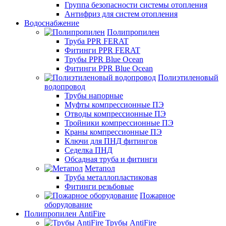
Группа безопасности системы отопления
Антифриз для систем отопления
Водоснабжение
Полипропилен
Труба PPR FERAT
Фитинги PPR FERAT
Трубы PPR Blue Ocean
Фитинги PPR Blue Ocean
Полиэтиленовый
водопровод
Трубы напорные
Муфты компрессионные ПЭ
Отводы компрессионные ПЭ
Тройники компрессионные ПЭ
Краны компрессионные ПЭ
Ключи для ПНД фитингов
Седелка ПНД
Обсадная труба и фитинги
Метапол
Труба металлопластиковая
Фитинги резьбовые
Пожарное
оборудование
Полипропилен AntiFire
Трубы AntiFire