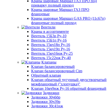
Краны шаровый Маршал ГАЗ ПРО под
приварку полный проход
Краны шаровые Маршал ГАЗ ПРО
фланцевые
Краны шаровые Маршал GAS PRO (11с67п)
фланцевые полный проход
Вентили
Краны в ассортименте
Вентиль 15Б3р Ру-10
Вентиль 15Б1п Ру-16
Вентиль 15кч18п Ру-16
Вентиль 15кч19п Ру-16
Вентиль 15кч16нж Ру-25
Вентиль 15с22нж Ру-40
Клапаны
Клапан балансировочный
Клапан балансировочный Cim
Обратный клапан
Клапан обратный чугунный двухстворчатый
межфланцевый ("хлопушка)"
Клапан 16кч9нж Ру-16 обратный фланцевый
Задвижки
Задвижки 30ч6бр
Задвижки 30ч39р
Задвижки 30с41нж