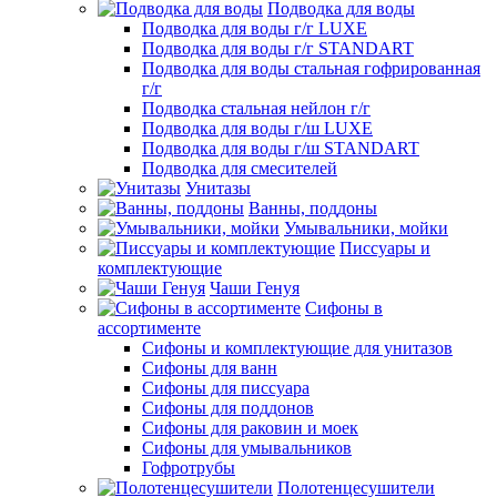
Подводка для воды
Подводка для воды г/г LUXE
Подводка для воды г/г STANDART
Подводка для воды стальная гофрированная
г/г
Подводка стальная нейлон г/г
Подводка для воды г/ш LUXE
Подводка для воды г/ш STANDART
Подводка для смесителей
Унитазы
Ванны, поддоны
Умывальники, мойки
Писсуары и
комплектующие
Чаши Генуя
Сифоны в
ассортименте
Сифоны и комплектующие для унитазов
Сифоны для ванн
Сифоны для писсуара
Сифоны для поддонов
Сифоны для раковин и моек
Сифоны для умывальников
Гофротрубы
Полотенцесушители