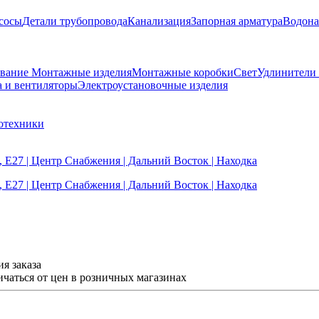
сосы
Детали трубопровода
Канализация
Запорная арматура
Водона
ование
Монтажные изделия
Монтажные коробки
Свет
Удлинители
а и вентиляторы
Электроустановочные изделия
отехники
я заказа
ичаться от цен в розничных магазинах