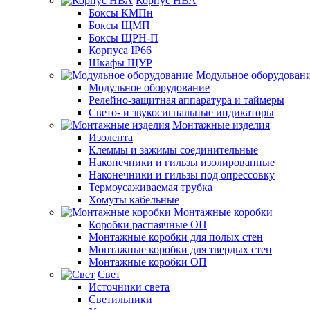
Корпус НВА
Боксы КМПн
Боксы ЩМП
Боксы ЩРН-П
Корпуса IP66
Шкафы ЩУР
Модульное оборудован
Модульное оборудование
Релейно-защитная аппаратура и таймеры
Свето- и звукосигнальные индикаторы
Монтажные изделия
Изолента
Клеммы и зажимы соединительные
Наконечники и гильзы изолированные
Наконечники и гильзы под опрессовку
Термоусаживаемая трубка
Хомуты кабельные
Монтажные коробки
Коробки распаячные ОП
Монтажные коробки для полых стен
Монтажные коробки для твердых стен
Монтажные коробки ОП
Свет
Источники света
Светильники