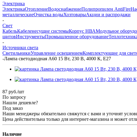
Электрика
Электрика
Отопление
Водоснабжение
Полипропилен AntiFire
На
металлические
Очистка воды
Хозтовары
Акции и распродажи
-
Свет
Кабель
Кабеленесущие системы
Корпус НВА
Модульное оборуд
щитов
Инструменты
Промышленное оборудование
Теплотехник
-
Источники света
Светильники
Управление освещением
Комплектующие для свет
-
Лампа светодиодная А60 15 Вт, 230 В, 4000 К, E27
87
руб.
/шт
По запросу
Нашли дешевле?
Под заказ
Наши менеджеры обязательно свяжутся с вами и уточнят услови
Цена действительна только для интернет-магазина и может отл
Наличие