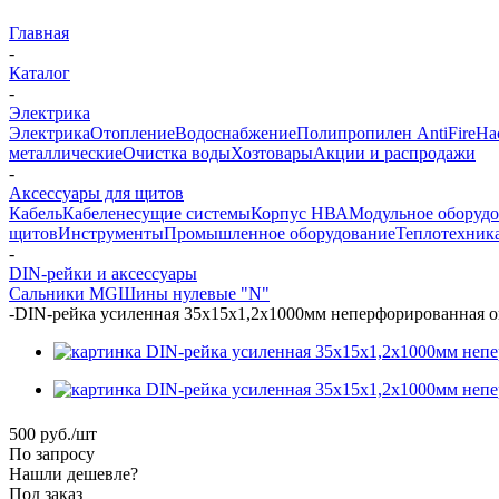
Главная
-
Каталог
-
Электрика
Электрика
Отопление
Водоснабжение
Полипропилен AntiFire
На
металлические
Очистка воды
Хозтовары
Акции и распродажи
-
Аксессуары для щитов
Кабель
Кабеленесущие системы
Корпус НВА
Модульное оборуд
щитов
Инструменты
Промышленное оборудование
Теплотехник
-
DIN-рейки и аксессуары
Сальники MG
Шины нулевые "N"
-
DIN-рейка усиленная 35х15х1,2х1000мм неперфорированная 
500
руб.
/шт
По запросу
Нашли дешевле?
Под заказ