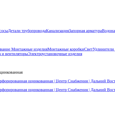
сосы
Детали трубопровода
Канализация
Запорная арматура
Водона
ование
Монтажные изделия
Монтажные коробки
Свет
Удлинители
а и вентиляторы
Электроустановочные изделия
оцинкованная