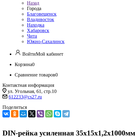
Назад
Города
Благовещенск
Владивосток
Находка
Хабаровск
Чита
Южно-Сахалинск
Войти
Мой кабинет
Корзина
0
Сравнение товаров
0
Контактная информация
ул. Угольная, 61, стр.10
612233@cs27.ru
Поделиться
DIN-рейка усиленная 35х15х1,2х1000м