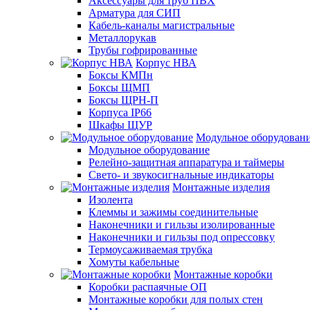
Аксессуары для труб ПВХ
Арматура для СИП
Кабель-каналы магистральные
Металлорукав
Трубы гофрированные
Корпус НВА
Боксы КМПн
Боксы ЩМП
Боксы ЩРН-П
Корпуса IP66
Шкафы ЩУР
Модульное оборудован
Модульное оборудование
Релейно-защитная аппаратура и таймеры
Свето- и звукосигнальные индикаторы
Монтажные изделия
Изолента
Клеммы и зажимы соединительные
Наконечники и гильзы изолированные
Наконечники и гильзы под опрессовку
Термоусаживаемая трубка
Хомуты кабельные
Монтажные коробки
Коробки распаячные ОП
Монтажные коробки для полых стен