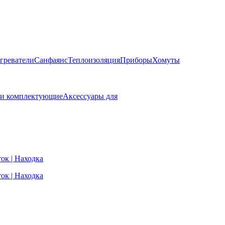
греватели
Санфаянс
Теплоизоляция
Приборы
Хомуты
 и комплектующие
Аксессуары для