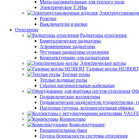
Маты нагревательные для теплого пола
Электрические ТЭНы
Электроустановоч
Розетки
Выключатели и вилки
Отопление
Радиаторы отопления
Биметаллические радиаторы
Алюминиевые радиаторы
Чугунные радиаторы отопления
Комплектующие для радиаторов
Электрические котлы
Газовые котлы HUBERT
Теплые полы
Теплые водяные полы
Секции нагревательные кабельные
Обо
Гидравлические коллекторы
Гидравлические разделители (гидрострелки, г
Насосные группы, вспомогательная обвязка
Конвекторы
Комплектующие
Расширительные баки
Группа безопасности системы отопления