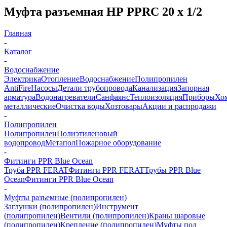
Муфта разъемная НР PPRC 20 х 1/2
Главная
-
Каталог
-
Водоснабжение
Электрика
Отопление
Водоснабжение
Полипропилен
AntiFire
Насосы
Детали трубопровода
Канализация
Запорная
арматура
Водонагреватели
Санфаянс
Теплоизоляция
Приборы
Хо
металлические
Очистка воды
Хозтовары
Акции и распродажи
-
Полипропилен
Полипропилен
Полиэтиленовый
водопровод
Метапол
Пожарное оборудование
-
Фитинги PPR Blue Ocean
Труба PPR FERAT
Фитинги PPR FERAT
Трубы PPR Blue
Ocean
Фитинги PPR Blue Ocean
-
Муфты разъемные (полипропилен)
Заглушки (полипропилен)
Инструмент
(полипропилен)
Вентили (полипропилен)
Краны шаровые
(полипропилен)
Крепление (полипропилен)
Муфты под