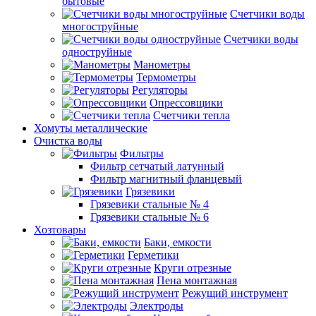
бытовые
Счетчики воды
многоструйные
Счетчики воды
одноструйные
Манометры
Термометры
Регуляторы
Опрессовщики
Счетчики тепла
Хомуты металлические
Очистка воды
Фильтры
Фильтр сетчатый латунный
Фильтр магнитный фланцевый
Грязевики
Грязевики стальные № 4
Грязевики стальные № 6
Хозтовары
Баки, емкости
Герметики
Круги отрезные
Пена монтажная
Режущий инструмент
Электроды