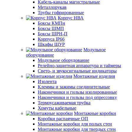
Кабель-каналы магистральные
Металлорукав
Трубы гофрированные
Корпус НВА
Боксы КМПн
Боксы ЩМП
Боксы ЩРН-П
Корпуса IP66
Шкафы ЩУР
Модульное
оборудование
Модульное оборудование
Релейно-защитная аппаратура и таймеры
Свето- и звукосигнальные индикаторы
Монтажные изделия
Изолента
Клеммы и зажимы соединительные
Наконечники и гильзы изолированные
Наконечники и гильзы под опрессовку
Термоусаживаемая трубка
Хомуты кабельные
Монтажные коробки
Коробки распаячные ОП
Монтажные коробки для полых стен
Монтажные коробки для твердых стен