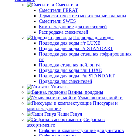
Смесители
Смесители FERAT
Термостатические смесительные клапаны
Смесители SWES
Комплектующие для смесителей
Распродажа смесителей
Подводка для воды
Подводка для воды г/г LUXE
Подводка для воды г/г STANDART
Подводка для воды стальная гофрированная
г/г
Подводка стальная нейлон г/г
Подводка для воды г/ш LUXE
Подводка для воды г/ш STANDART
Подводка для смесителей
Унитазы
Ванны, поддоны
Умывальники, мойки
Писсуары и
комплектующие
Чаши Генуя
Сифоны в
ассортименте
Сифоны и комплектующие для унитазов
Сифоны для ванн