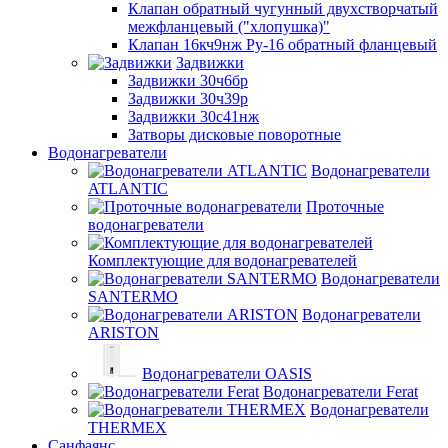
Клапан обратный чугунный двухстворчатый
межфланцевый ("хлопушка)"
Клапан 16кч9нж Ру-16 обратный фланцевый
Задвижки
Задвижки 30ч6бр
Задвижки 30ч39р
Задвижки 30с41нж
Затворы дисковые поворотные
Водонагреватели
Водонагреватели
ATLANTIC
Проточные
водонагреватели
Комплектующие для водонагревателей
Водонагреватели
SANTERMO
Водонагреватели
ARISTON
Водонагреватели OASIS
Водонагреватели Ferat
Водонагреватели
THERMEX
Санфаянс