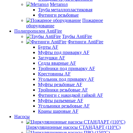
Метапол
Труба металлопластиковая
Фитинги резьбовые
Пожарное
оборудование
Полипропилен AntiFire
Трубы AntiFire
Фитинги AntiFire
Бурты AF
Муфты под приварку AF
Заглушки AF
Седла вварные AF
Тройники под приварку AF
Крестовины AF
Угольник под приварку AF
Муфты резьбовые AF
Тройники резьбовые AF
Фитинги с накидкой гайкой AF
Муфты разъемные AF
Угольники резьбовые AF
Краны шаровые AF
Насосы
Циркуляционные насосы СТАНДАРТ (110°C)