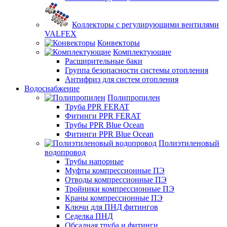
Коллекторы с регулирующими вентилями
VALFEX
Конвекторы
Комплектующие
Расширительные баки
Группа безопасности системы отопления
Антифриз для систем отопления
Водоснабжение
Полипропилен
Труба PPR FERAT
Фитинги PPR FERAT
Трубы PPR Blue Ocean
Фитинги PPR Blue Ocean
Полиэтиленовый
водопровод
Трубы напорные
Муфты компрессионные ПЭ
Отводы компрессионные ПЭ
Тройники компрессионные ПЭ
Краны компрессионные ПЭ
Ключи для ПНД фитингов
Седелка ПНД
Обсадная труба и фитинги