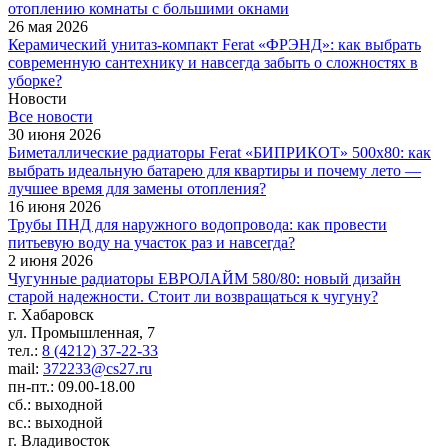
отоплению комнаты с большими окнами
26 мая 2026
Керамический унитаз-компакт Ferat «ФРЭНД»: как выбрать
современную сантехнику и навсегда забыть о сложностях в
уборке?
Новости
Все новости
30 июня 2026
Биметаллические радиаторы Ferat «БИПРИКОТ» 500x80: как
выбрать идеальную батарею для квартиры и почему лето —
лучшее время для замены отопления?
16 июня 2026
Трубы ПНД для наружного водопровода: как провести
питьевую воду на участок раз и навсегда?
2 июня 2026
Чугунные радиаторы ЕВРОЛАЙМ 580/80: новый дизайн
старой надежности. Стоит ли возвращаться к чугуну?
г. Хабаровск
ул. Промышленная, 7
тел.:
8 (4212) 37-22-33
mail:
372233@cs27.ru
пн-пт.: 09.00-18.00
сб.: выходной
вс.: выходной
г. Владивосток