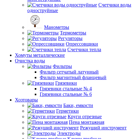
Счетчики воды
одноструйные
Манометры
Термометры
Регуляторы
Опрессовщики
Счетчики тепла
Хомуты металлические
Очистка воды
Фильтры
Фильтр сетчатый латунный
Фильтр магнитный фланцевый
Грязевики
Грязевики стальные № 4
Грязевики стальные № 6
Хозтовары
Баки, емкости
Герметики
Круги отрезные
Пена монтажная
Режущий инструмент
Электроды
Ключи трубные