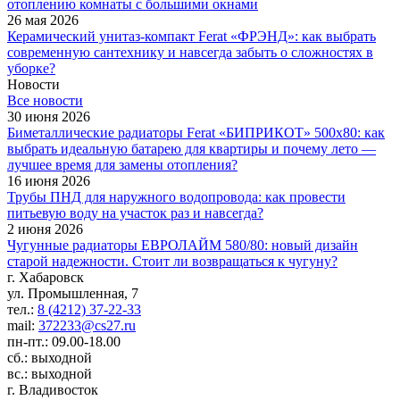
отоплению комнаты с большими окнами
26 мая 2026
Керамический унитаз-компакт Ferat «ФРЭНД»: как выбрать
современную сантехнику и навсегда забыть о сложностях в
уборке?
Новости
Все новости
30 июня 2026
Биметаллические радиаторы Ferat «БИПРИКОТ» 500x80: как
выбрать идеальную батарею для квартиры и почему лето —
лучшее время для замены отопления?
16 июня 2026
Трубы ПНД для наружного водопровода: как провести
питьевую воду на участок раз и навсегда?
2 июня 2026
Чугунные радиаторы ЕВРОЛАЙМ 580/80: новый дизайн
старой надежности. Стоит ли возвращаться к чугуну?
г. Хабаровск
ул. Промышленная, 7
тел.:
8 (4212) 37-22-33
mail:
372233@cs27.ru
пн-пт.: 09.00-18.00
сб.: выходной
вс.: выходной
г. Владивосток