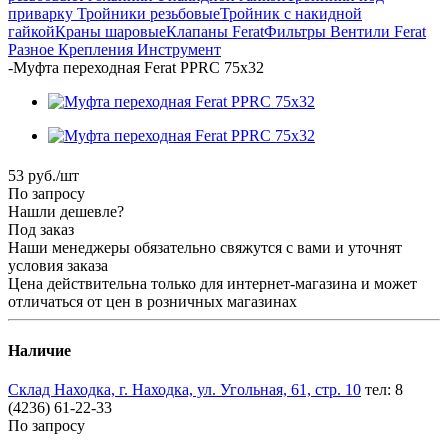
приварку
Тройники резьбовые
Тройник с накидной
гайкой
Краны шаровые
Клапаны Ferat
Фильтры
Вентили Ferat
Разное
Крепления
Инструмент
-
Муфта переходная Ferat PPRC 75х32
53
руб.
/шт
По запросу
Нашли дешевле?
Под заказ
Наши менеджеры обязательно свяжутся с вами и уточнят
условия заказа
Цена действительна только для интернет-магазина и может
отличаться от цен в розничных магазинах
Наличие
Склад Находка, г. Находка, ул. Угольная, 61, стр. 10
тел: 8
(4236) 61-22-33
По запросу