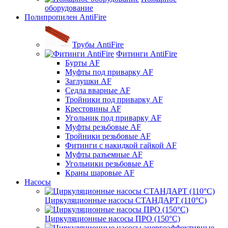
оборудование
Полипропилен AntiFire
Трубы AntiFire
Фитинги AntiFire
Бурты AF
Муфты под приварку AF
Заглушки AF
Седла вварные AF
Тройники под приварку AF
Крестовины AF
Угольник под приварку AF
Муфты резьбовые AF
Тройники резьбовые AF
Фитинги с накидкой гайкой AF
Муфты разъемные AF
Угольники резьбовые AF
Краны шаровые AF
Насосы
Циркуляционные насосы СТАНДАРТ (110°C)
Циркуляционные насосы ПРО (150°C)