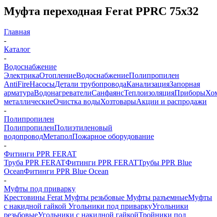
Муфта переходная Ferat PPRC 75х32
Главная
-
Каталог
-
Водоснабжение
Электрика
Отопление
Водоснабжение
Полипропилен
AntiFire
Насосы
Детали трубопровода
Канализация
Запорная
арматура
Водонагреватели
Санфаянс
Теплоизоляция
Приборы
Хо
металлические
Очистка воды
Хозтовары
Акции и распродажи
-
Полипропилен
Полипропилен
Полиэтиленовый
водопровод
Метапол
Пожарное оборудование
-
Фитинги PPR FERAT
Труба PPR FERAT
Фитинги PPR FERAT
Трубы PPR Blue
Ocean
Фитинги PPR Blue Ocean
-
Муфты под приварку
Крестовины Ferat
Муфты резьбовые
Муфты разъемные
Муфты
с накидной гайкой
Угольники под приварку
Угольники
резьбовые
Угольники с накидной гайкой
Тройники под