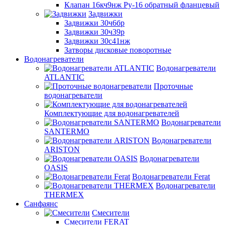
Клапан 16кч9нж Ру-16 обратный фланцевый
Задвижки
Задвижки 30ч6бр
Задвижки 30ч39р
Задвижки 30с41нж
Затворы дисковые поворотные
Водонагреватели
Водонагреватели
ATLANTIC
Проточные
водонагреватели
Комплектующие для водонагревателей
Водонагреватели
SANTERMO
Водонагреватели
ARISTON
Водонагреватели
OASIS
Водонагреватели Ferat
Водонагреватели
THERMEX
Санфаянс
Смесители
Смесители FERAT