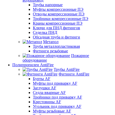
водопровод
Трубы напорные
Муфты компрессионные ПЭ
Отводы компрессионные ПЭ
Тройники компрессионные ПЭ
Краны компрессионные ПЭ
Ключи для ПНД фитингов
Седелка ПНД
Обсадная труба и фитинги
Метапол
Труба металлопластиковая
Фитинги резьбовые
Пожарное
оборудование
Полипропилен AntiFire
Трубы AntiFire
Фитинги AntiFire
Бурты AF
Муфты под приварку AF
Заглушки AF
Седла вварные AF
Тройники под приварку AF
Крестовины AF
Угольник под приварку AF
Муфты резьбовые AF