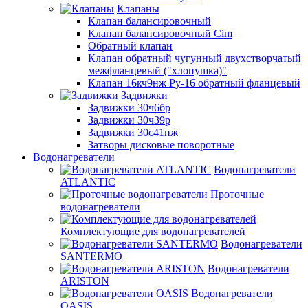
Клапаны
Клапан балансировочный
Клапан балансировочный Cim
Обратный клапан
Клапан обратный чугунный двухстворчатый
межфланцевый ("хлопушка)"
Клапан 16кч9нж Ру-16 обратный фланцевый
Задвижки
Задвижки 30ч6бр
Задвижки 30ч39р
Задвижки 30с41нж
Затворы дисковые поворотные
Водонагреватели
Водонагреватели
ATLANTIC
Проточные
водонагреватели
Комплектующие для водонагревателей
Водонагреватели
SANTERMO
Водонагреватели
ARISTON
Водонагреватели
OASIS