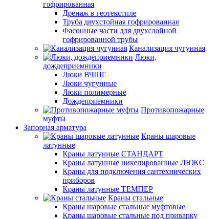
гофрированная
Дренаж в геотекстиле
Труба двухстойная гофрированная
Фасонные части для двухслойной
гофрированной трубы
Канализация чугунная
Люки,
дождеприемники
Люки ВЧШГ
Люки чугунные
Люки полимерные
Дождеприемники
Противопожарные
муфты
Запорная арматура
Краны шаровые
латунные
Краны латунные СТАНДАРТ
Краны латунные никелированные ЛЮКС
Краны для подключения сантехнических
приборов
Краны латунные ТЕМПЕР
Краны стальные
Краны шаровые стальные муфтовые
Краны шаровые стальные под приварку