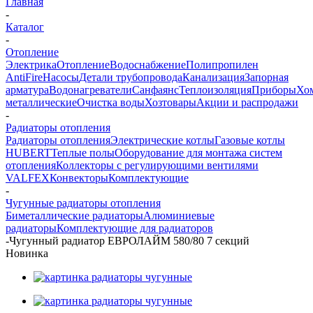
Главная
-
Каталог
-
Отопление
Электрика
Отопление
Водоснабжение
Полипропилен
AntiFire
Насосы
Детали трубопровода
Канализация
Запорная
арматура
Водонагреватели
Санфаянс
Теплоизоляция
Приборы
Хо
металлические
Очистка воды
Хозтовары
Акции и распродажи
-
Радиаторы отопления
Радиаторы отопления
Электрические котлы
Газовые котлы
HUBERT
Теплые полы
Оборудование для монтажа систем
отопления
Коллекторы с регулирующими вентилями
VALFEX
Конвекторы
Комплектующие
-
Чугунные радиаторы отопления
Биметаллические радиаторы
Алюминиевые
радиаторы
Комплектующие для радиаторов
-
Чугунный радиатор ЕВРОЛАЙМ 580/80 7 секций
Новинка