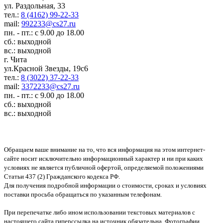
ул. Раздольная, 33
тел.:
8 (4162) 99-22-33
mail:
992233@cs27.ru
пн. - пт.: с 9.00 до 18.00
сб.: выходной
вс.: выходной
г. Чита
ул.Красной Звезды, 19с6
тел.:
8 (3022) 37-22-33
mail:
3372233@cs27.ru
пн. - пт.: с 9.00 до 18.00
сб.: выходной
вс.: выходной
Обращаем ваше внимание на то, что вся информация на этом интернет-
сайте носит исключительно информационный характер и ни при каких
условиях не является публичной офертой, определяемой положениями
Статьи 437 (2) Гражданского кодекса РФ.
Для получения подробной информации о стоимости, сроках и условиях
поставки просьба обращаться по указанным телефонам.
При перепечатке либо ином использовании текстовых материалов с
настоящего сайта гиперссылка на источник обязательна. Фотографии,