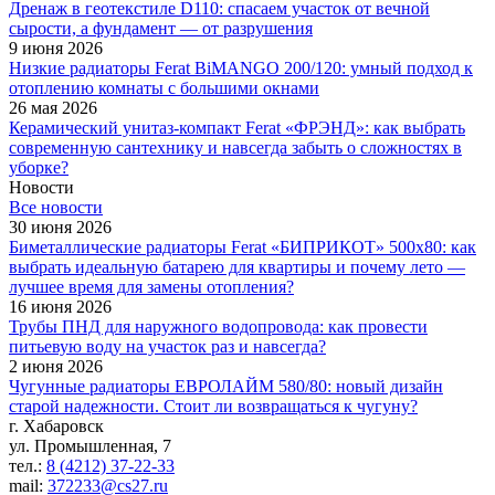
Дренаж в геотекстиле D110: спасаем участок от вечной
сырости, а фундамент — от разрушения
9 июня 2026
Низкие радиаторы Ferat BiMANGO 200/120: умный подход к
отоплению комнаты с большими окнами
26 мая 2026
Керамический унитаз-компакт Ferat «ФРЭНД»: как выбрать
современную сантехнику и навсегда забыть о сложностях в
уборке?
Новости
Все новости
30 июня 2026
Биметаллические радиаторы Ferat «БИПРИКОТ» 500x80: как
выбрать идеальную батарею для квартиры и почему лето —
лучшее время для замены отопления?
16 июня 2026
Трубы ПНД для наружного водопровода: как провести
питьевую воду на участок раз и навсегда?
2 июня 2026
Чугунные радиаторы ЕВРОЛАЙМ 580/80: новый дизайн
старой надежности. Стоит ли возвращаться к чугуну?
г. Хабаровск
ул. Промышленная, 7
тел.:
8 (4212) 37-22-33
mail:
372233@cs27.ru