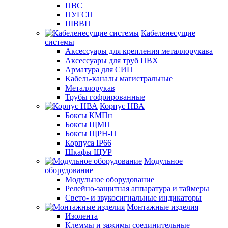
ПВС
ПУГСП
ШВВП
Кабеленесущие
системы
Аксессуары для крепления металлорукава
Аксессуары для труб ПВХ
Арматура для СИП
Кабель-каналы магистральные
Металлорукав
Трубы гофрированные
Корпус НВА
Боксы КМПн
Боксы ЩМП
Боксы ЩРН-П
Корпуса IP66
Шкафы ЩУР
Модульное
оборудование
Модульное оборудование
Релейно-защитная аппаратура и таймеры
Свето- и звукосигнальные индикаторы
Монтажные изделия
Изолента
Клеммы и зажимы соединительные