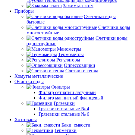
Трубная теплоизоляция для кондиционеров
Зажимы, скотч
Приборы
Счетчики воды
бытовые
Счетчики воды
многоструйные
Счетчики воды
одноструйные
Манометры
Термометры
Регуляторы
Опрессовщики
Счетчики тепла
Хомуты металлические
Очистка воды
Фильтры
Фильтр сетчатый латунный
Фильтр магнитный фланцевый
Грязевики
Грязевики стальные № 4
Грязевики стальные № 6
Хозтовары
Баки, емкости
Герметики