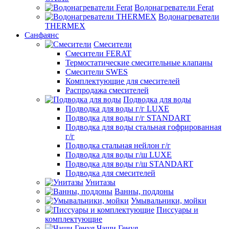
Водонагреватели Ferat
Водонагреватели
THERMEX
Санфаянс
Смесители
Смесители FERAT
Термостатические смесительные клапаны
Смесители SWES
Комплектующие для смесителей
Распродажа смесителей
Подводка для воды
Подводка для воды г/г LUXE
Подводка для воды г/г STANDART
Подводка для воды стальная гофрированная
г/г
Подводка стальная нейлон г/г
Подводка для воды г/ш LUXE
Подводка для воды г/ш STANDART
Подводка для смесителей
Унитазы
Ванны, поддоны
Умывальники, мойки
Писсуары и
комплектующие
Чаши Генуя