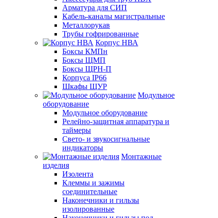
Арматура для СИП
Кабель-каналы магистральные
Металлорукав
Трубы гофрированные
Корпус НВА
Боксы КМПн
Боксы ЩМП
Боксы ЩРН-П
Корпуса IP66
Шкафы ЩУР
Модульное
оборудование
Модульное оборудование
Релейно-защитная аппаратура и
таймеры
Свето- и звукосигнальные
индикаторы
Монтажные
изделия
Изолента
Клеммы и зажимы
соединительные
Наконечники и гильзы
изолированные
Наконечники и гильзы под