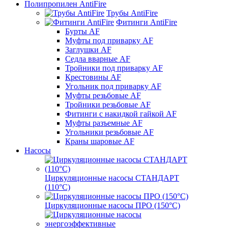
Полипропилен AntiFire
Трубы AntiFire
Фитинги AntiFire
Бурты AF
Муфты под приварку AF
Заглушки AF
Седла вварные AF
Тройники под приварку AF
Крестовины AF
Угольник под приварку AF
Муфты резьбовые AF
Тройники резьбовые AF
Фитинги с накидкой гайкой AF
Муфты разъемные AF
Угольники резьбовые AF
Краны шаровые AF
Насосы
Циркуляционные насосы СТАНДАРТ
(110°C)
Циркуляционные насосы ПРО (150°C)