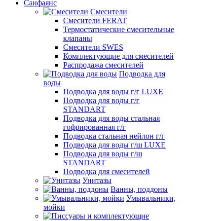
Санфаянс
Смесители
Смесители FERAT
Термостатические смесительные
клапаны
Смесители SWES
Комплектующие для смесителей
Распродажа смесителей
Подводка для
воды
Подводка для воды г/г LUXE
Подводка для воды г/г
STANDART
Подводка для воды стальная
гофрированная г/г
Подводка стальная нейлон г/г
Подводка для воды г/ш LUXE
Подводка для воды г/ш
STANDART
Подводка для смесителей
Унитазы
Ванны, поддоны
Умывальники,
мойки