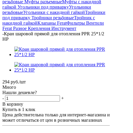
резьбовые
Муфты разъемные
Муфты с накидной
гайкой
Угольники под приварку
Угольники
резьбовые
Угольники с накидной гайкой
Тройники
под приварку
Тройники резьбовые
Тройник с
накидной гайкой
Клапаны Ferat
Фильтры
Вентили
Ferat
Разное
Крепления
Инструмент
-
Кран шаровой прямой для отопления PPR 25*1/2
НР
294
руб.
/шт
Много
Нашли дешевле?
-
+
В корзину
Купить в 1 клик
Цена действительна только для интернет-магазина и
может отличаться от цен в розничных магазинах