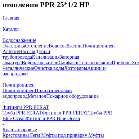
отопления PPR 25*1/2 НР
Главная
-
Каталог
-
Водоснабжение
Электрика
Отопление
Водоснабжение
Полипропилен
AntiFire
Насосы
Детали
трубопровода
Канализация
Запорная
арматура
Водонагреватели
Санфаянс
Теплоизоляция
Приборы
Хо
металлические
Очистка воды
Хозтовары
Акции и
распродажи
-
Полипропилен
Полипропилен
Полиэтиленовый
водопровод
Метапол
Пожарное оборудование
-
Фитинги PPR FERAT
Труба PPR FERAT
Фитинги PPR FERAT
Трубы PPR
Blue Ocean
Фитинги PPR Blue Ocean
-
Краны шаровые
Крестовины Ferat
Муфты под приварку
Муфты