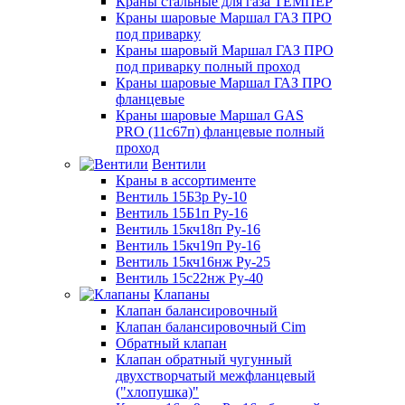
Краны стальные для газа ТЕМПЕР
Краны шаровые Маршал ГАЗ ПРО
под приварку
Краны шаровый Маршал ГАЗ ПРО
под приварку полный проход
Краны шаровые Маршал ГАЗ ПРО
фланцевые
Краны шаровые Маршал GAS
PRO (11с67п) фланцевые полный
проход
Вентили
Краны в ассортименте
Вентиль 15Б3р Ру-10
Вентиль 15Б1п Ру-16
Вентиль 15кч18п Ру-16
Вентиль 15кч19п Ру-16
Вентиль 15кч16нж Ру-25
Вентиль 15с22нж Ру-40
Клапаны
Клапан балансировочный
Клапан балансировочный Cim
Обратный клапан
Клапан обратный чугунный
двухстворчатый межфланцевый
("хлопушка)"