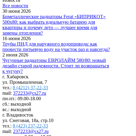
Новости
Все новости
30 июня 2026
Биметаллические радиаторы Ferat «БИПРИКОТ»
500x80: как выбрать идеальную батарею для
квартиры и почему лето — лучшее время для
замены отопления?
16 июня 2026
Трубы ПНД для наружного водопровода: как
провести питьевую воду на участок раз и навсегда?
2 июня 2026
Чугунные радиаторы ЕВРОЛАЙМ 580/80: новый
дизайн старой надежности. Стоит ли возвращаться
к чугуну?
г. Хабаровск
ул. Промышленная, 7
тел.:
8 (4212) 37-22-33
mail:
372233@cs27.ru
пн-пт.: 09.00-18.00
сб.: выходной
вс.: выходной
г. Владивосток
ул. Снеговая, 18а, стр.10
тел.:
8 (423) 237-22-33
mail:
2372233@cs27.ru