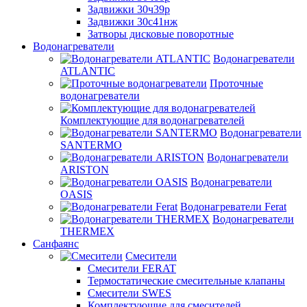
Задвижки 30ч39р
Задвижки 30с41нж
Затворы дисковые поворотные
Водонагреватели
Водонагреватели
ATLANTIC
Проточные
водонагреватели
Комплектующие для водонагревателей
Водонагреватели
SANTERMO
Водонагреватели
ARISTON
Водонагреватели
OASIS
Водонагреватели Ferat
Водонагреватели
THERMEX
Санфаянс
Смесители
Смесители FERAT
Термостатические смесительные клапаны
Смесители SWES
Комплектующие для смесителей