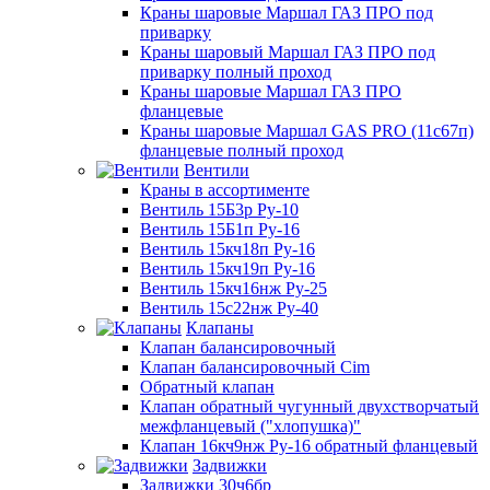
Краны шаровые Маршал ГАЗ ПРО под
приварку
Краны шаровый Маршал ГАЗ ПРО под
приварку полный проход
Краны шаровые Маршал ГАЗ ПРО
фланцевые
Краны шаровые Маршал GAS PRO (11с67п)
фланцевые полный проход
Вентили
Краны в ассортименте
Вентиль 15Б3р Ру-10
Вентиль 15Б1п Ру-16
Вентиль 15кч18п Ру-16
Вентиль 15кч19п Ру-16
Вентиль 15кч16нж Ру-25
Вентиль 15с22нж Ру-40
Клапаны
Клапан балансировочный
Клапан балансировочный Cim
Обратный клапан
Клапан обратный чугунный двухстворчатый
межфланцевый ("хлопушка)"
Клапан 16кч9нж Ру-16 обратный фланцевый
Задвижки
Задвижки 30ч6бр