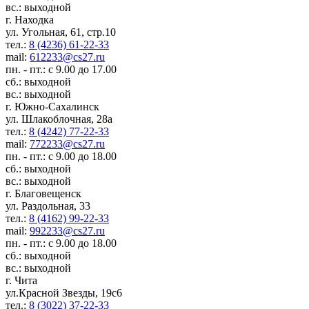
вс.: выходной
г. Находка
ул. Угольная, 61, стр.10
тел.:
8 (4236) 61-22-33
mail:
612233@cs27.ru
пн. - пт.: с 9.00 до 17.00
сб.: выходной
вс.: выходной
г. Южно-Сахалинск
ул. Шлакоблочная, 28а
тел.:
8 (4242) 77-22-33
mail:
772233@cs27.ru
пн. - пт.: с 9.00 до 18.00
сб.: выходной
вс.: выходной
г. Благовещенск
ул. Раздольная, 33
тел.:
8 (4162) 99-22-33
mail:
992233@cs27.ru
пн. - пт.: с 9.00 до 18.00
сб.: выходной
вс.: выходной
г. Чита
ул.Красной Звезды, 19с6
тел.:
8 (3022) 37-22-33