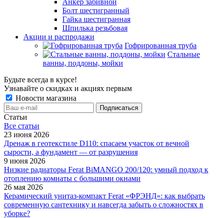
Анкер забивной
Болт шестигранный
Гайка шестигранная
Шпилька резьбовая
Акции и распродажи
Гофрированная труба
Стальные
ванны, поддоны, мойки
Будьте всегда в курсе!
Узнавайте о скидках и акциях первым
Новости магазина
Статьи
Все cтатьи
23 июня 2026
Дренаж в геотекстиле D110: спасаем участок от вечной
сырости, а фундамент — от разрушения
9 июня 2026
Низкие радиаторы Ferat BiMANGO 200/120: умный подход к
отоплению комнаты с большими окнами
26 мая 2026
Керамический унитаз-компакт Ferat «ФРЭНД»: как выбрать
современную сантехнику и навсегда забыть о сложностях в
уборке?