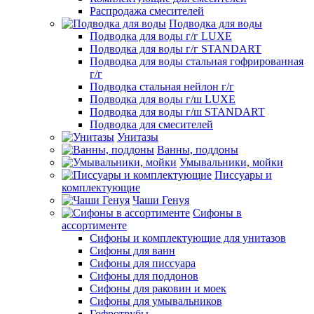
Распродажа смесителей
Подводка для воды
Подводка для воды г/г LUXE
Подводка для воды г/г STANDART
Подводка для воды стальная гофрированная
г/г
Подводка стальная нейлон г/г
Подводка для воды г/ш LUXE
Подводка для воды г/ш STANDART
Подводка для смесителей
Унитазы
Ванны, поддоны
Умывальники, мойки
Писсуары и
комплектующие
Чаши Генуя
Сифоны в
ассортименте
Сифоны и комплектующие для унитазов
Сифоны для ванн
Сифоны для писсуара
Сифоны для поддонов
Сифоны для раковин и моек
Сифоны для умывальников
Гофротрубы