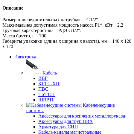
Описание
Размер присоединительных патрубков G1/2"
Максимальная допустимая мощность насоса P1*, кВт 2,2
Грузовая характеристика РДЭ G1/2":
Масса брутто, г 700
Габариты упаковки (длина х ширина х высота), мм 140 x 120
x 120
Электрика
Кабель
ВВГ
КГТП-ХП
ПВС
ПУГСП
ШВВП
Кабеленесущие
системы
Аксессуары для крепления металлорукава
Аксессуары для труб ПВХ
Арматура для СИП
Кабель-каналы магистральные