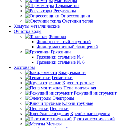
Манометры
Термометры
Регуляторы
Опрессовщики
Счетчики тепла
Хомуты металлические
Очистка воды
Фильтры
Фильтр сетчатый латунный
Фильтр магнитный фланцевый
Грязевики
Грязевики стальные № 4
Грязевики стальные № 6
Хозтовары
Баки, емкости
Герметики
Круги отрезные
Пена монтажная
Режущий инструмент
Электроды
Ключи трубные
Перчатки
Крепёжные изделия
Трос сантехнический
Метизы