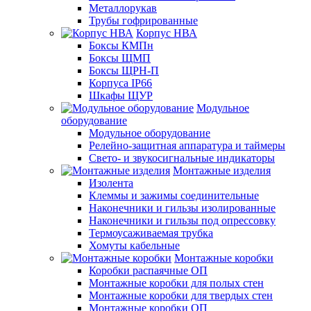
Металлорукав
Трубы гофрированные
Корпус НВА
Боксы КМПн
Боксы ЩМП
Боксы ЩРН-П
Корпуса IP66
Шкафы ЩУР
Модульное
оборудование
Модульное оборудование
Релейно-защитная аппаратура и таймеры
Свето- и звукосигнальные индикаторы
Монтажные изделия
Изолента
Клеммы и зажимы соединительные
Наконечники и гильзы изолированные
Наконечники и гильзы под опрессовку
Термоусаживаемая трубка
Хомуты кабельные
Монтажные коробки
Коробки распаячные ОП
Монтажные коробки для полых стен
Монтажные коробки для твердых стен
Монтажные коробки ОП