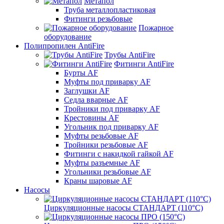
Метапол
Труба металлопластиковая
Фитинги резьбовые
Пожарное
оборудование
Полипропилен AntiFire
Трубы AntiFire
Фитинги AntiFire
Бурты AF
Муфты под приварку AF
Заглушки AF
Седла вварные AF
Тройники под приварку AF
Крестовины AF
Угольник под приварку AF
Муфты резьбовые AF
Тройники резьбовые AF
Фитинги с накидкой гайкой AF
Муфты разъемные AF
Угольники резьбовые AF
Краны шаровые AF
Насосы
Циркуляционные насосы СТАНДАРТ (110°C)