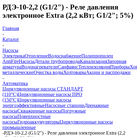
РДЭ-10-2,2 (G1/2") - Реле давления
электронное Extra (2,2 кВт; G1/2"; 5%)
Главная
-
Каталог
-
Насосы
Электрика
Отопление
Водоснабжение
Полипропилен
AntiFire
Насосы
Детали трубопровода
Канализация
Запорная
арматура
Водонагреватели
Санфаянс
Теплоизоляция
Приборы
Хо
металлические
Очистка воды
Хозтовары
Акции и распродажи
-
Автоматика
Циркуляционные насосы СТАНДАРТ
(110°C)
Циркуляционные насосы ПРО
(150°C)
Циркуляционные насосы
энергоэффективные
Насосные станции
Дренажные
насосы
Скважинные насосы
Погружные
насосы
Поверхностные
насосы
Гидроаккумуляторы
Циркуляционные насосы
промышленные
-
РДЭ-10-2,2 (G1/2") - Реле давления электронное Extra (2,2