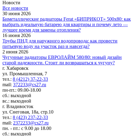
Новости
Все новости
30 июня 2026
Биметаллические радиаторы Ferat «БИПРИКОТ» 500x80: как
выбрать идеальную батарею для квартиры и почему лето —
лучшее время для замены отопления?
16 июня 2026
Трубы ПНД для наружного водопровода: как провести
питьевую воду на участок раз и навсегда?
2 июня 2026
Чугунные радиаторы ЕВРОЛАЙМ 580/80: новый дизайн
старой надежности. Стоит ли возвращаться к чугуну?
г. Хабаровск
ул. Промышленная, 7
тел.:
8 (4212) 37-22-33
mail:
372233@cs27.ru
пн-пт.: 09.00-18.00
сб.: выходной
вс.: выходной
г. Владивосток
ул. Снеговая, 18а, стр.10
тел.:
8 (423) 237-22-33
mail:
2372233@cs27.ru
пн. - пт.: с 9.00 до 18.00
сб.: выходной