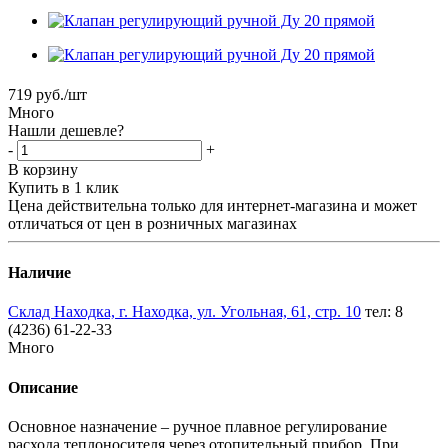
719
руб.
/шт
Много
Нашли дешевле?
-
+
В корзину
Купить в 1 клик
Цена действительна только для интернет-магазина и может
отличаться от цен в розничных магазинах
Наличие
Склад Находка, г. Находка, ул. Угольная, 61, стр. 10
тел: 8
(4236) 61-22-33
Много
Описание
Основное назначение – ручное плавное регулирование
расхода теплоносителя через отопительный прибор. При