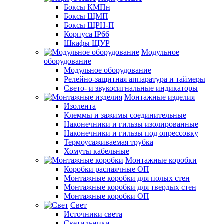
Боксы КМПн
Боксы ЩМП
Боксы ЩРН-П
Корпуса IP66
Шкафы ЩУР
Модульное
оборудование
Модульное оборудование
Релейно-защитная аппаратура и таймеры
Свето- и звукосигнальные индикаторы
Монтажные изделия
Изолента
Клеммы и зажимы соединительные
Наконечники и гильзы изолированные
Наконечники и гильзы под опрессовку
Термоусаживаемая трубка
Хомуты кабельные
Монтажные коробки
Коробки распаячные ОП
Монтажные коробки для полых стен
Монтажные коробки для твердых стен
Монтажные коробки ОП
Свет
Источники света
Светильники