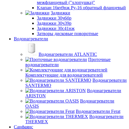
межфланцевый ("хлопушка)"
Клапан 16кч9нж Ру-16 обратный фланцевый
Задвижки
Задвижки 30ч6бр
Задвижки 30ч39р
Задвижки 30с41нж
Затворы дисковые поворотные
Водонагреватели
Водонагреватели ATLANTIC
Проточные
водонагреватели
Комплектующие для водонагревателей
Водонагреватели
SANTERMO
Водонагреватели
ARISTON
Водонагреватели
OASIS
Водонагреватели Ferat
Водонагреватели
THERMEX
Санфаянс