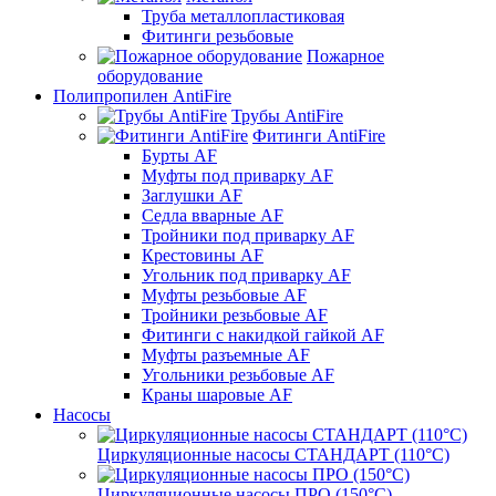
Труба металлопластиковая
Фитинги резьбовые
Пожарное
оборудование
Полипропилен AntiFire
Трубы AntiFire
Фитинги AntiFire
Бурты AF
Муфты под приварку AF
Заглушки AF
Седла вварные AF
Тройники под приварку AF
Крестовины AF
Угольник под приварку AF
Муфты резьбовые AF
Тройники резьбовые AF
Фитинги с накидкой гайкой AF
Муфты разъемные AF
Угольники резьбовые AF
Краны шаровые AF
Насосы
Циркуляционные насосы СТАНДАРТ (110°C)
Циркуляционные насосы ПРО (150°C)