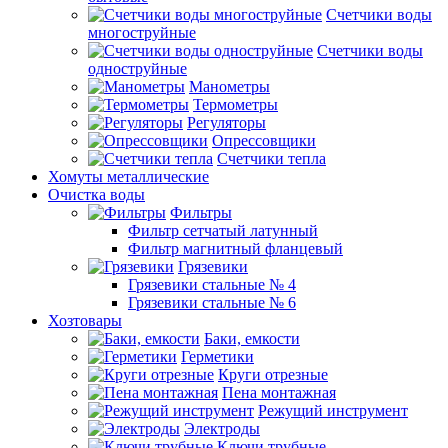
Счетчики воды
многоструйные
Счетчики воды
одноструйные
Манометры
Термометры
Регуляторы
Опрессовщики
Счетчики тепла
Хомуты металлические
Очистка воды
Фильтры
Фильтр сетчатый латунный
Фильтр магнитный фланцевый
Грязевики
Грязевики стальные № 4
Грязевики стальные № 6
Хозтовары
Баки, емкости
Герметики
Круги отрезные
Пена монтажная
Режущий инструмент
Электроды
Ключи трубные