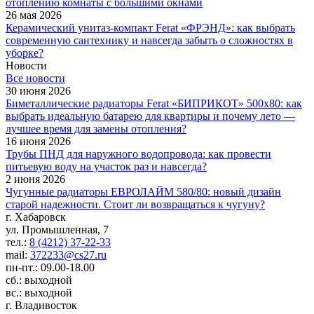
отоплению комнаты с большими окнами
26 мая 2026
Керамический унитаз-компакт Ferat «ФРЭНД»: как выбрать
современную сантехнику и навсегда забыть о сложностях в
уборке?
Новости
Все новости
30 июня 2026
Биметаллические радиаторы Ferat «БИПРИКОТ» 500x80: как
выбрать идеальную батарею для квартиры и почему лето —
лучшее время для замены отопления?
16 июня 2026
Трубы ПНД для наружного водопровода: как провести
питьевую воду на участок раз и навсегда?
2 июня 2026
Чугунные радиаторы ЕВРОЛАЙМ 580/80: новый дизайн
старой надежности. Стоит ли возвращаться к чугуну?
г. Хабаровск
ул. Промышленная, 7
тел.:
8 (4212) 37-22-33
mail:
372233@cs27.ru
пн-пт.: 09.00-18.00
сб.: выходной
вс.: выходной
г. Владивосток