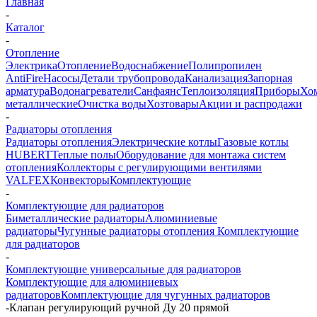
Главная
-
Каталог
-
Отопление
Электрика
Отопление
Водоснабжение
Полипропилен
AntiFire
Насосы
Детали трубопровода
Канализация
Запорная
арматура
Водонагреватели
Санфаянс
Теплоизоляция
Приборы
Хо
металлические
Очистка воды
Хозтовары
Акции и распродажи
-
Радиаторы отопления
Радиаторы отопления
Электрические котлы
Газовые котлы
HUBERT
Теплые полы
Оборудование для монтажа систем
отопления
Коллекторы с регулирующими вентилями
VALFEX
Конвекторы
Комплектующие
-
Комплектующие для радиаторов
Биметаллические радиаторы
Алюминиевые
радиаторы
Чугунные радиаторы отопления
Комплектующие
для радиаторов
-
Комплектующие универсальные для радиаторов
Комплектующие для алюминиевых
радиаторов
Комплектующие для чугунных радиаторов
-
Клапан регулирующий ручной Ду 20 прямой