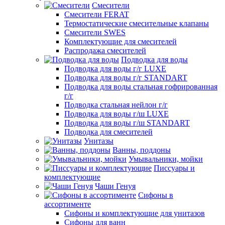
Смесители
Смесители FERAT
Термостатические смесительные клапаны
Смесители SWES
Комплектующие для смесителей
Распродажа смесителей
Подводка для воды
Подводка для воды г/г LUXE
Подводка для воды г/г STANDART
Подводка для воды стальная гофрированная
г/г
Подводка стальная нейлон г/г
Подводка для воды г/ш LUXE
Подводка для воды г/ш STANDART
Подводка для смесителей
Унитазы
Ванны, поддоны
Умывальники, мойки
Писсуары и
комплектующие
Чаши Генуя
Сифоны в
ассортименте
Сифоны и комплектующие для унитазов
Сифоны для ванн